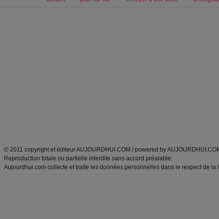
Forum minceur
Forum cuisine
Commencer un régime
boissons, vins et cocktails
Alimentation équilibrée et nutrition
astuces et bons plans
Minceur
Recette cuisine
exercices physiques
recette facile
produits minceur
Recette poulet
Tags
:
ventre plat
|
maigrir des fesses
|
abdominaux
|
régime américain
|
régime mayo
|
Découvrez aussi
:
exercices abdominaux
|
recette wok
|
ANXA Partenaires
:
Recette
de cuisine |
Recette cuisine
|
© 2011 copyright et éditeur AUJOURDHUI.COM / powered by AUJOURDHUI.CO
Reproduction totale ou partielle interdite sans accord préalable.
Aujourdhui.com collecte et traite les données personnelles dans le respect de la 