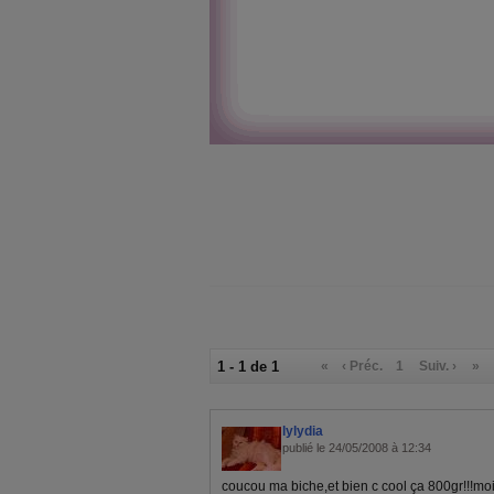
1 - 1 de 1
«
‹ Préc.
1
Suiv. ›
»
lylydia
publié le 24/05/2008 à 12:34
coucou ma biche,et bien c cool ça 800gr!!!mo