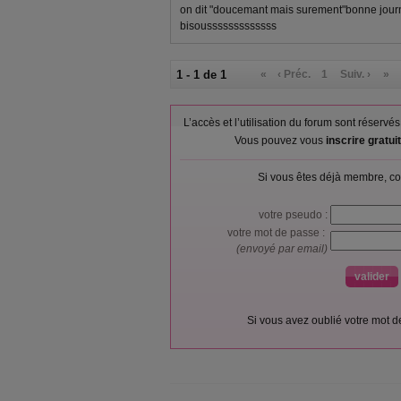
on dit "doucemant mais surement"bonne journée
bisousssssssssssss
1 - 1 de 1
«
‹ Préc.
1
Suiv. ›
»
L’accès et l’utilisation du forum sont réser
Vous pouvez vous
inscrire gratu
Si vous êtes déjà membre, co
votre pseudo :
votre mot de passe :
(envoyé par email)
Si vous avez oublié votre mot 