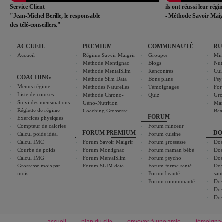
Service Client
ils ont réussi leur rég
"Jean-Michel Berille, le responsable
- Méthode Savoir Maig
des télé-conseillers."
ACCUEIL
PREMIUM
COMMUNAUTÉ
RU
Accueil
Régime Savoir Maigrir
Groupes
Min
Méthode Montignac
Blogs
Nut
Méthode MentalSlim
Rencontres
Cui
COACHING
Méthode Slim Data
Bons plans
Psy
Menus régime
Méthodes Naturelles
Témoignages
For
Liste de courses
Méthode Chrono-
Quiz
Gro
Suivi des mensurations
Géno-Nutrition
Ma
Réglette de régime
Coaching Grossesse
Bea
FORUM
Exercices physiques
Compteur de calories
Forum minceur
FORUM PREMIUM
DO
Calcul poids idéal
Forum cuisine
Calcul IMC
Forum Savoir Maigrir
Forum grossesse
Dos
Courbe de poids
Forum Montignac
Forum maman bébé
Dos
Calcul IMG
Forum MentalSlim
Forum psycho
Dos
Grossesse mois par
Forum SLIM data
Forum forme santé
Dos
mois
Forum beauté
san
Forum communauté
Dos
Dos
Dos
accueil
plan du site
envoyer à une amie
témoigna