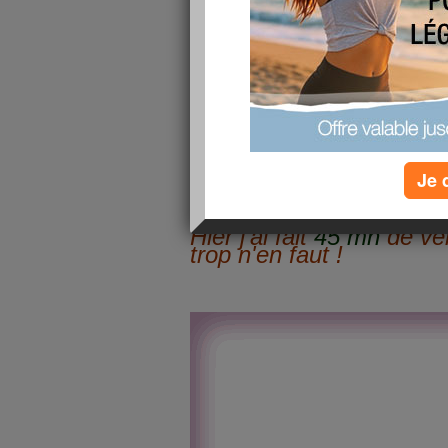
C'est pas toujours fa
mieux !!!
Je 
Hier j'ai fait
45 mn
de vél
trop n'en faut !