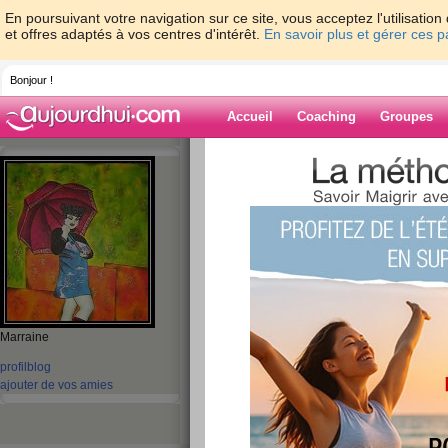
En poursuivant votre navigation sur ce site, vous acceptez l'utilisati
et offres adaptés à vos centres d'intérêt.
En savoir plus et gérer ces 
Bonjour !
Accueil
Coaching
Groupes
Accueil
>
espaces
>
caligny
> KIKOU MES
Blog de caligny
aide blog
KIKOU MES BELLES
publié le 24/05/2008 à 11:45
Marraine
profil
blog
ajouter de vos amies
PERDU
800 GR
CETTE 