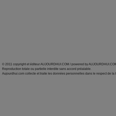
Alimentation équilibrée et nutrition
astuces et bons plans
Minceur
Recette cuisine
exercices physiques
recette facile
produits minceur
Recette poulet
Tags
:
ventre plat
|
maigrir des fesses
|
abdominaux
|
régime américain
|
régime mayo
|
Découvrez aussi
:
exercices abdominaux
|
recette wok
|
ANXA Partenaires
:
Recette
de cuisine |
Recette cuisine
|
© 2011 copyright et éditeur AUJOURDHUI.COM / powered by AUJOURDHUI.CO
Reproduction totale ou partielle interdite sans accord préalable.
Aujourdhui.com collecte et traite les données personnelles dans le respect de la 