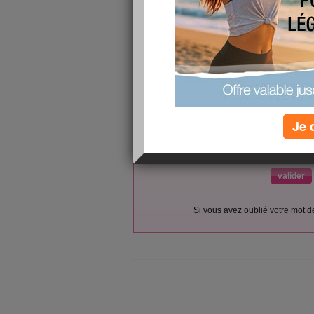
L’accès et l’utilisation du forum sont réser
Vous pouvez vous
inscrire gratu
Si vous êtes déjà membre, co
Je 
votre pseudo :
votre mot de passe :
(envoyé par email)
Si vous avez oublié votre mot 