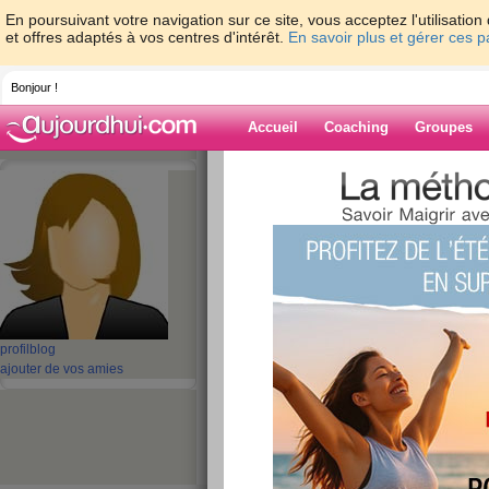
En poursuivant votre navigation sur ce site, vous acceptez l'utilisati
et offres adaptés à vos centres d'intérêt.
En savoir plus et gérer ces 
Bonjour !
Accueil
Coaching
Groupes
Accueil
>
espaces
>
bluntie
> motivée!!!
Blog de bluntie
aide blog
motivée!!!
publié le 28/06/2013 à 12:03
profil
blog
ajouter de vos amies
Trop contente, car aprés une période de stagn
descendre!!! Objectif toujours en tête et grosse m
courage à toutes!! ne lachez rien!!!