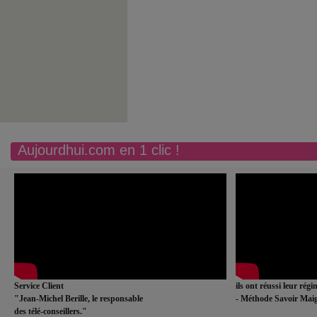
Aujourdhui.com en 1 clic !
Service Client
ils ont réussi leur rég
"Jean-Michel Berille, le responsable
- Méthode Savoir Maig
des télé-conseillers."