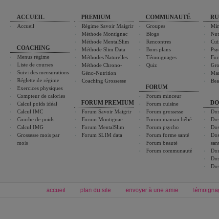
ACCUEIL
PREMIUM
COMMUNAUTÉ
RU
Accueil
Régime Savoir Maigrir
Groupes
Min
Méthode Montignac
Blogs
Nut
Méthode MentalSlim
Rencontres
Cui
COACHING
Méthode Slim Data
Bons plans
Psy
Menus régime
Méthodes Naturelles
Témoignages
For
Liste de courses
Méthode Chrono-
Quiz
Gro
Suivi des mensurations
Géno-Nutrition
Ma
Réglette de régime
Coaching Grossesse
Bea
FORUM
Exercices physiques
Compteur de calories
Forum minceur
FORUM PREMIUM
DO
Calcul poids idéal
Forum cuisine
Calcul IMC
Forum Savoir Maigrir
Forum grossesse
Dos
Courbe de poids
Forum Montignac
Forum maman bébé
Dos
Calcul IMG
Forum MentalSlim
Forum psycho
Dos
Grossesse mois par
Forum SLIM data
Forum forme santé
Dos
mois
Forum beauté
san
Forum communauté
Dos
Dos
Dos
accueil
plan du site
envoyer à une amie
témoigna
Forum minceur
Forum cuisine
Commencer un régime
boissons, vins et cocktails