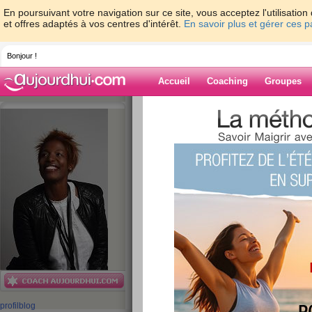
En poursuivant votre navigation sur ce site, vous acceptez l'utilisati
et offres adaptés à vos centres d'intérêt.
En savoir plus et gérer ces 
Bonjour !
Accueil
Coaching
Groupes
Accueil
>
espaces
>
ClaudieCaufour
Blog de Claudi
aide blog
21 - 30 de 81
«
‹ Préc.
1
2
3
4
5
Si Haïti m’était c
publié le 28/06/2013 à 18:21
profil
blog