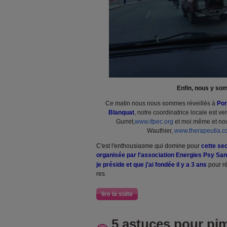
Enfin, nous y s
Ce matin nous nous sommes réveillés à
Por
Blanquat
, notre coordinatrice locale est 
Gurret,
www.ifpec.org
et moi même et nous
Wauthier,
www.therapeutia.
C'est l'enthousiasme qui domine pour
cette se
organisée par l'association Energies Psy Sa
je préside et que j'ai fondée il y a 3 ans
pour r
res
lire la suite
5 astuces pour pim