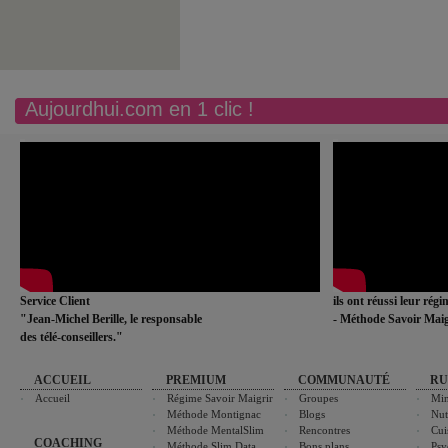
Aujourdhui.com en 1 clic !
Service Client
ils ont réussi leur rég
"Jean-Michel Berille, le responsable
- Méthode Savoir Maig
des télé-conseillers."
ACCUEIL
PREMIUM
COMMUNAUTÉ
RU
Accueil
Régime Savoir Maigrir
Groupes
Min
Méthode Montignac
Blogs
Nut
Méthode MentalSlim
Rencontres
Cui
COACHING
Méthode Slim Data
Bons plans
Psy