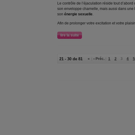
Le contrôle de l’éjaculation réside tout d’abo
son enveloppe charnelle, mais aussi dans une h
son
énergie sexuelle
.
Afin de prolonger votre excitation et votre plaisir
lire la suite
21 - 30 de 81
«
‹ Préc.
1
2
3
4
5