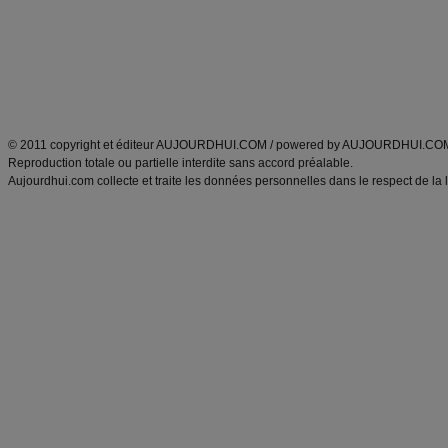
produits minceur
Recette poulet
Tags
:
ventre plat
|
maigrir des fesses
|
abdominaux
|
régime américain
|
régime mayo
|
Découvrez aussi
:
exercices abdominaux
|
recette wok
|
ANXA Partenaires
:
Recette
de cuisine |
Recette cuisine
|
© 2011 copyright et éditeur AUJOURDHUI.COM / powered by AUJOURDHUI.CO
Reproduction totale ou partielle interdite sans accord préalable.
Aujourdhui.com collecte et traite les données personnelles dans le respect de la 