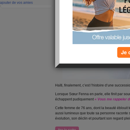
ajouter de vos amies
Je 
Haïti, finalement, c’est l’histoire d’une succes
Lorsque Sœur Fenna en parle, elle finit par sour
échappent pudiquement
«
Vous me rappeler de
Cette femme de 76 ans, dont la beauté éblouit to
aussi lumineux que toute sa personne raconte s
évolution, son déclin et pourtant son regard ple