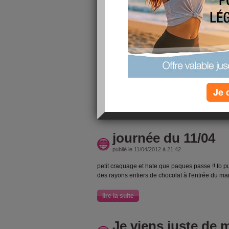
lire la suite
journée du 11/04/1
publié le 12/04/2012 à 20:29
voilà ma journée, c pas trop mal mais ce queje
le soir et c pourtant deconseillé !! je sais pas tr
mes 1.5L d'eau (une grande premiere moi qui e
Je 
lire la suite
journée du 11/04
publié le 11/04/2012 à 21:42
petit craquage et hate que paques passe !! fo pu
des rayons entiers de chocolat à l'entrée du m
lire la suite
Je viens juste de m