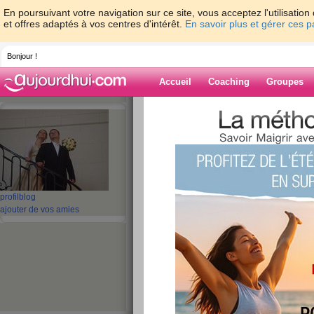
En poursuivant votre navigation sur ce site, vous acceptez l'utilisati
et offres adaptés à vos centres d'intérêt.
En savoir plus et gérer ces 
Bonjour !
Accueil
Coaching
Groupes
Accueil
>
espaces
>
sulie
Blog de sulie
aide blog
profil
blog
ajouter de vos amies
11 - 20 de 25
«
‹ Préc.
1
2
3
Suiv.
journée du 13/04
publié le 13/04/2012 à 21:39
malgré le peu de calories, j'ai pas eu faim de l
balladé toute la journée !! j'ai pas pensé un insta