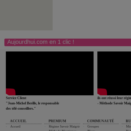
Aujourdhui.com en 1 clic !
Service Client
ils ont réussi leur rég
"Jean-Michel Berille, le responsable
- Méthode Savoir Maig
des télé-conseillers."
ACCUEIL
PREMIUM
COMMUNAUTÉ
RU
Accueil
Régime Savoir Maigrir
Groupes
Min