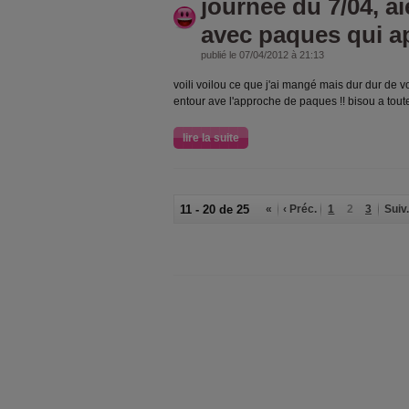
journée du 7/04, ai
avec paques qui a
publié le 07/04/2012 à 21:13
voili voilou ce que j'ai mangé mais dur dur de v
entour ave l'approche de paques !! bisou a tout
lire la suite
11 - 20 de 25
«
‹ Préc.
1
2
3
Suiv.