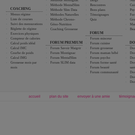
Méthode Montignac
Blogs
Nut
Méthode MentalSlim
Rencontres
Cui
COACHING
Méthode Slim Data
Bons plans
Psy
Menus régime
Méthodes Naturelles
Témoignages
For
Liste de courses
Méthode Chrono-
Quiz
Gro
Suivi des mensurations
Géno-Nutrition
Ma
Réglette de régime
Coaching Grossesse
Bea
FORUM
Exercices physiques
Compteur de calories
Forum minceur
FORUM PREMIUM
DO
Calcul poids idéal
Forum cuisine
Calcul IMC
Forum Savoir Maigrir
Forum grossesse
Dos
Courbe de poids
Forum Montignac
Forum maman bébé
Dos
Calcul IMG
Forum MentalSlim
Forum psycho
Dos
Grossesse mois par
Forum SLIM data
Forum forme santé
Dos
mois
Forum beauté
san
Forum communauté
Dos
Dos
Dos
accueil
plan du site
envoyer à une amie
témoigna
Forum minceur
Forum cuisine
Commencer un régime
boissons, vins et cocktails
Alimentation équilibrée et nutrition
astuces et bons plans