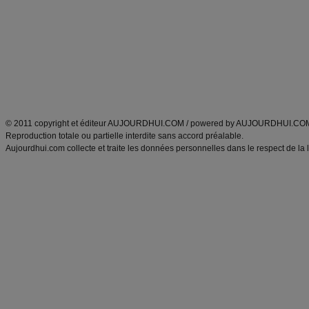
Minceur
Recette cuisine
exercices physiques
recette facile
produits minceur
Recette poulet
Tags
:
ventre plat
|
maigrir des fesses
|
abdominaux
|
régime américain
|
régime mayo
|
Découvrez aussi
:
exercices abdominaux
|
recette wok
|
ANXA Partenaires
:
Recette
de cuisine |
Recette cuisine
|
© 2011 copyright et éditeur AUJOURDHUI.COM / powered by AUJOURDHUI.CO
Reproduction totale ou partielle interdite sans accord préalable.
Aujourdhui.com collecte et traite les données personnelles dans le respect de la 