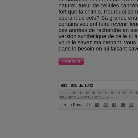
naturel, tueur de cellules cancé
fort que la chimio. Pourquoi s
courant de cela? Sa grande entr
certains veulent faire revenir l
des années de recherche en ess
version synthétique de celle-ci à
vous le savez maintenant, vous
dans le besoin en lui faisant sav
lire la suite
901 - 910 de 1342
«
1 - 10
11 - 20
21 - 30
31 - 40
41 - 50
51 - 6
101 - 110
111 - 120
121 - 130
131 - 135
»
«
‹ Préc.
91
92
93
94
95
96