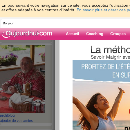
En poursuivant votre navigation sur ce site, vous acceptez l'utilisati
et offres adaptés à vos centres d'intérêt.
En savoir plus et gérer ces 
Bonjour !
Accueil
Coaching
Groupes
Accueil
>
espaces
>
jacques2308
Blog de jacque
aide blog
901 - 910 de 1342
«
1 - 10
11 - 20
21 - 30
31 - 40
41 - 50
51 - 6
101 - 110
111 - 120
121 - 130
131 - 135
»
«
‹ Préc.
91
92
93
94
95
96
profil
blog
2013.10.05. -1711a
ajouter de vos amies