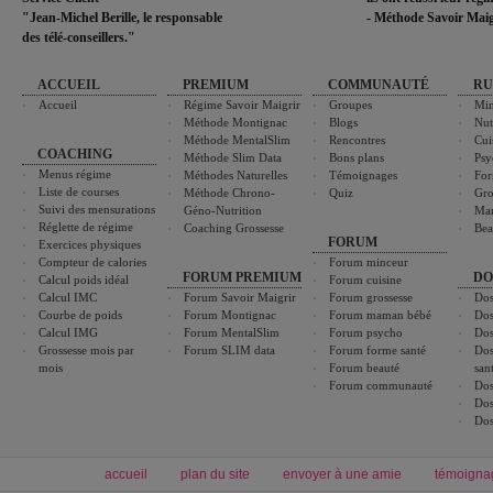
"Jean-Michel Berille, le responsable
- Méthode Savoir Maig
des télé-conseillers."
ACCUEIL
PREMIUM
COMMUNAUTÉ
RU
Accueil
Régime Savoir Maigrir
Groupes
Min
Méthode Montignac
Blogs
Nut
Méthode MentalSlim
Rencontres
Cui
COACHING
Méthode Slim Data
Bons plans
Psy
Menus régime
Méthodes Naturelles
Témoignages
For
Liste de courses
Méthode Chrono-
Quiz
Gro
Suivi des mensurations
Géno-Nutrition
Ma
Réglette de régime
Coaching Grossesse
Bea
FORUM
Exercices physiques
Compteur de calories
Forum minceur
FORUM PREMIUM
DO
Calcul poids idéal
Forum cuisine
Calcul IMC
Forum Savoir Maigrir
Forum grossesse
Dos
Courbe de poids
Forum Montignac
Forum maman bébé
Dos
Calcul IMG
Forum MentalSlim
Forum psycho
Dos
Grossesse mois par
Forum SLIM data
Forum forme santé
Dos
mois
Forum beauté
san
Forum communauté
Dos
Dos
Dos
accueil
plan du site
envoyer à une amie
témoigna