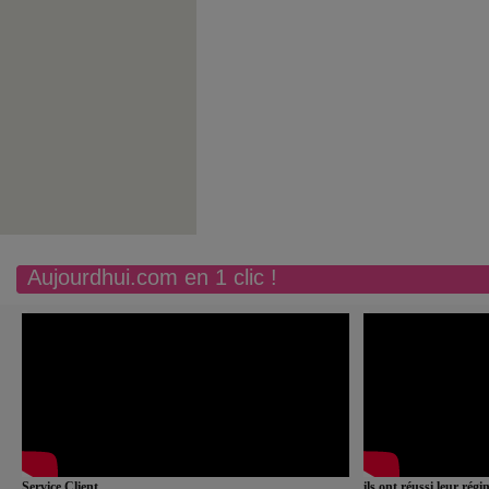
Aujourdhui.com en 1 clic !
Service Client
ils ont réussi leur rég