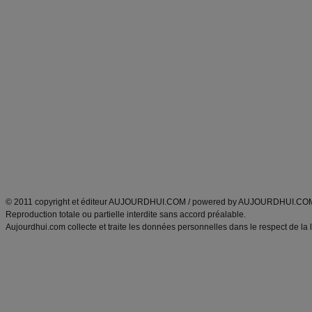
Forum minceur
Forum cuisine
Commencer un régime
boissons, vins et cocktails
Alimentation équilibrée et nutrition
astuces et bons plans
Minceur
Recette cuisine
exercices physiques
recette facile
produits minceur
Recette poulet
Tags
:
ventre plat
|
maigrir des fesses
|
abdominaux
|
régime américain
|
régime mayo
|
Découvrez aussi
:
exercices abdominaux
|
recette wok
|
ANXA Partenaires
:
Recette
de cuisine |
Recette cuisine
|
© 2011 copyright et éditeur AUJOURDHUI.COM / powered by AUJOURDHUI.CO
Reproduction totale ou partielle interdite sans accord préalable.
Aujourdhui.com collecte et traite les données personnelles dans le respect de la 