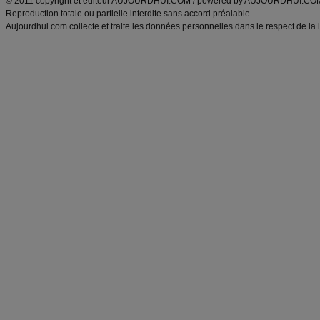
© 2011 copyright et éditeur AUJOURDHUI.COM / powered by AUJOURDHUI.CO
Reproduction totale ou partielle interdite sans accord préalable.
Aujourdhui.com collecte et traite les données personnelles dans le respect de la 