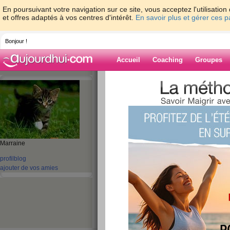
En poursuivant votre navigation sur ce site, vous acceptez l'utilisati
et offres adaptés à vos centres d'intérêt.
En savoir plus et gérer ces 
Bonjour !
Accueil
Coaching
Groupes
Accueil
>
espaces
>
choco284
Blog de choco2
aide blog
Marraine
21 - 30 de 216
profil
blog
ajouter de vos amies
«
1 - 10
11 - 20
21 - 22
»
«
‹ Préc.
1
2
3
4
5
6
cool ce matin
publié le 25/05/2012 à 07:30