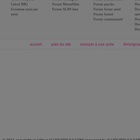
Calcul IMG
Forum MentalSlim
Forum psycho
Dos
Grossesse mois par
Forum SLIM data
Forum forme santé
Dos
mois
Forum beauté
san
Forum communauté
Dos
Dos
Dos
accueil
plan du site
envoyer à une amie
témoigna
Forum minceur
Forum cuisine
Commencer un régime
boissons, vins et cocktails
Alimentation équilibrée et nutrition
astuces et bons plans
Minceur
Recette cuisine
exercices physiques
recette facile
produits minceur
Recette poulet
Tags
:
ventre plat
|
maigrir des fesses
|
abdominaux
|
régime américain
|
régime mayo
|
Découvrez aussi
:
exercices abdominaux
|
recette wok
|
ANXA Partenaires
:
Recette
de cuisine |
Recette cuisine
|