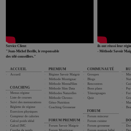
Service Client
ils ont réussi leur rég
"Jean-Michel Berille, le responsable
- Méthode Savoir Maig
des télé-conseillers."
ACCUEIL
PREMIUM
COMMUNAUTÉ
RU
Accueil
Régime Savoir Maigrir
Groupes
Min
Méthode Montignac
Blogs
Nut
Méthode MentalSlim
Rencontres
Cui
COACHING
Méthode Slim Data
Bons plans
Psy
Menus régime
Méthodes Naturelles
Témoignages
For
Liste de courses
Méthode Chrono-
Quiz
Gro
Suivi des mensurations
Géno-Nutrition
Ma
Réglette de régime
Coaching Grossesse
Bea
FORUM
Exercices physiques
Compteur de calories
Forum minceur
FORUM PREMIUM
DO
Calcul poids idéal
Forum cuisine
Calcul IMC
Forum Savoir Maigrir
Forum grossesse
Dos
Courbe de poids
Forum Montignac
Forum maman bébé
Dos