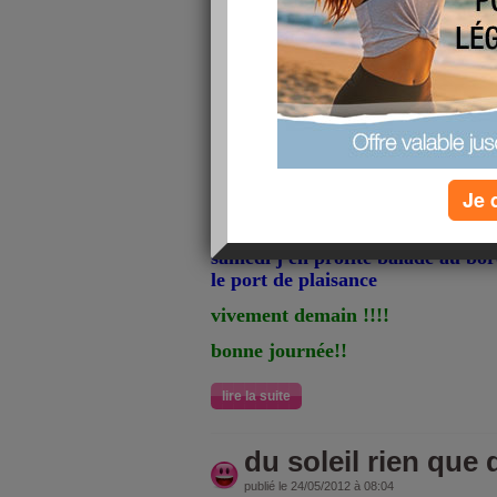
bonjour !!
ma fille commence à 9 h ce matin
temps
ce soir je vais me trouver un nou
fatigué pas par le soleil mais par 
trop longtemps lol!!!!
apres avoir annoncé le retour du 
Je 
l'orage arrive c'est pas juste enfin
samedi j'en profite balade au bo
le port de plaisance
vivement demain !!!!
bonne journée!!
lire la suite
du soleil rien que d
publié le 24/05/2012 à 08:04