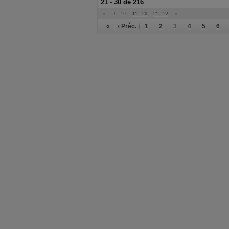
21 - 30 de 216
«
1 - 10
11 - 20
21 - 22
»
«
‹ Préc.
1
2
3
4
5
6