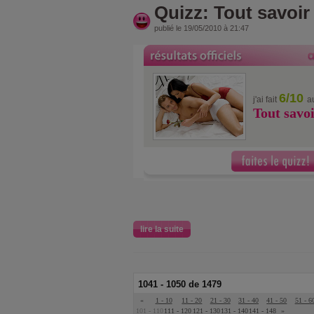
Quizz: Tout savoir 
publié le 19/05/2010 à 21:47
6/10
j'ai fait
a
Tout savoi
lire la suite
1041 - 1050 de 1479
«
1 - 10
11 - 20
21 - 30
31 - 40
41 - 50
51 - 6
101 - 110
111 - 120
121 - 130
131 - 140
141 - 148
»