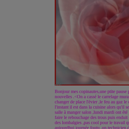
Bonjour mes copinautes,une ptite pause
nouvelles .<On a cassé le carrelage mural
changer de place l'évier ,le feu au gaz le
l'instant il est dans la cuisine alors qu'i
salle à manger salon ,lundi mardi ont été
faire le rebouchage des trous puis enduit
des lombalgies ,pas cool pour le travail qu
aujourdhui journée foutu ,un technicien d