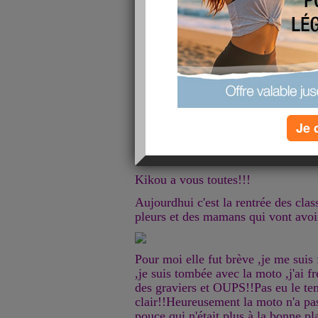
ARRET!!!!
publié le 02/09/2010 à 10:43
Je 
Kikou a vous toutes!!!
Aujourdhui c'est la rentrée des class
pleurs et des mamans qui vont avoir
Pour moi elle fut brève ,je me suis
,je suis tombée avec la moto ,j'ai f
des graviers et OUPS!!Pas eu le te
clair!!Heureusement la moto n'a pa
pouce qui n'était plus à la bonne pla