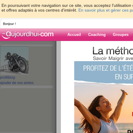
En poursuivant votre navigation sur ce site, vous acceptez l'utilisati
et offres adaptés à vos centres d'intérêt.
En savoir plus et gérer ces 
Bonjour !
Accueil
Coaching
Groupes
Accueil
>
espaces
>
talou62
Blog de talou62
aide blog
profil
blog
ajouter de vos amies
1041 - 1050 de 1479
«
1 - 10
11 - 20
21 - 30
31 - 40
41 - 50
51 - 6
101 - 110
111 - 120
121 - 130
131 - 140
141 - 148
»
«
‹ Préc.
101
102
103
104
105
106
RENTREE LUNDI 