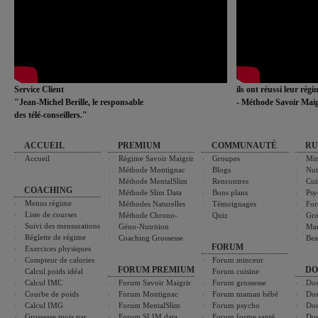
Service Client
ils ont réussi leur rég
"Jean-Michel Berille, le responsable
- Méthode Savoir Maig
des télé-conseillers."
ACCUEIL
PREMIUM
COMMUNAUTÉ
RU
Accueil
Régime Savoir Maigrir
Groupes
Min
Méthode Montignac
Blogs
Nut
Méthode MentalSlim
Rencontres
Cui
COACHING
Méthode Slim Data
Bons plans
Psy
Menus régime
Méthodes Naturelles
Témoignages
For
Liste de courses
Méthode Chrono-
Quiz
Gro
Suivi des mensurations
Géno-Nutrition
Ma
Réglette de régime
Coaching Grossesse
Bea
FORUM
Exercices physiques
Compteur de calories
Forum minceur
FORUM PREMIUM
DO
Calcul poids idéal
Forum cuisine
Calcul IMC
Forum Savoir Maigrir
Forum grossesse
Dos
Courbe de poids
Forum Montignac
Forum maman bébé
Dos
Calcul IMG
Forum MentalSlim
Forum psycho
Dos
Grossesse mois par
Forum SLIM data
Forum forme santé
Dos