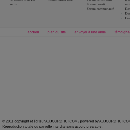
mois
Forum beauté
san
Forum communauté
Dos
Dos
Dos
accueil
plan du site
envoyer à une amie
témoigna
Forum minceur
Forum cuisine
Commencer un régime
boissons, vins et cocktails
Alimentation équilibrée et nutrition
astuces et bons plans
Minceur
Recette cuisine
exercices physiques
recette facile
produits minceur
Recette poulet
Tags
:
ventre plat
|
maigrir des fesses
|
abdominaux
|
régime américain
|
régime mayo
|
Découvrez aussi
:
exercices abdominaux
|
recette wok
|
ANXA Partenaires
:
Recette
de cuisine |
Recette cuisine
|
© 2011 copyright et éditeur AUJOURDHUI.COM / powered by AUJOURDHUI.CO
Reproduction totale ou partielle interdite sans accord préalable.