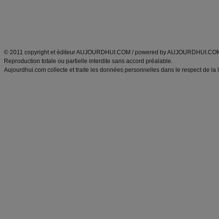
Tags
:
ventre plat
|
maigrir des fesses
|
abdominaux
|
régime américain
|
régime mayo
|
Découvrez aussi
:
exercices abdominaux
|
recette wok
|
ANXA Partenaires
:
Recette
de cuisine |
Recette cuisine
|
© 2011 copyright et éditeur AUJOURDHUI.COM / powered by AUJOURDHUI.CO
Reproduction totale ou partielle interdite sans accord préalable.
Aujourdhui.com collecte et traite les données personnelles dans le respect de la 