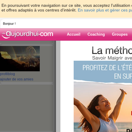
En poursuivant votre navigation sur ce site, vous acceptez l'utilisati
et offres adaptés à vos centres d'intérêt.
En savoir plus et gérer ces 
Bonjour !
Accueil
Coaching
Groupes
Accueil
>
espaces
>
micke
Blog de micke
aide blog
profil
blog
ajouter de vos amies
411 - 420 de 970
«
1 - 10
11 - 20
21 - 30
31 - 40
41 - 50
51 - 6
«
‹ Préc.
41
42
43
44
45
46
** J 103 **
publié le 16/04/2010 à 17:39