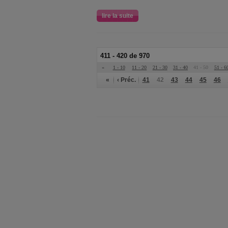
lire la suite
411 - 420 de 970
«
1 - 10
11 - 20
21 - 30
31 - 40
41 - 50
51 - 6
«
‹ Préc.
41
42
43
44
45
46