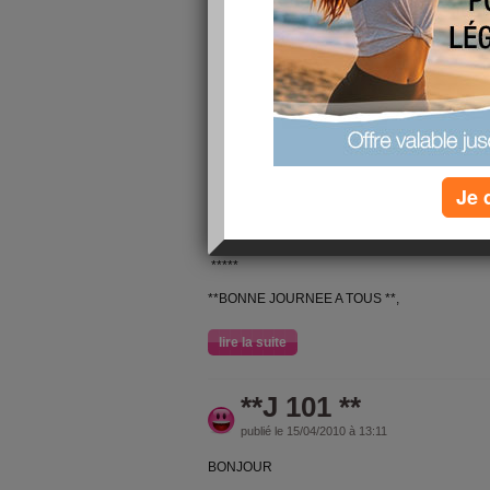
BONJOUR
JOURNEE UN PEU MOINS BELLE MAIS PAS 
ENCORE . JE VOUS SOUHAITE UNE....
BONNE FIN DE JOURNEE
lire la suite
Je 
**J 102 **
publié le 15/04/2010 à 13:16
*****
**BONNE JOURNEE A TOUS **,
lire la suite
**J 101 **
publié le 15/04/2010 à 13:11
BONJOUR