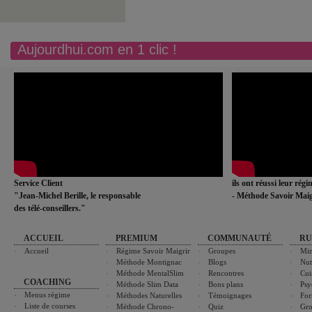
Aujourdhui.com en 1 clic !
Service Client
ils ont réussi leur rég
"Jean-Michel Berille, le responsable
- Méthode Savoir Maig
des télé-conseillers."
ACCUEIL
PREMIUM
COMMUNAUTÉ
RU
Accueil
Régime Savoir Maigrir
Groupes
Min
Méthode Montignac
Blogs
Nut
Méthode MentalSlim
Rencontres
Cui
COACHING
Méthode Slim Data
Bons plans
Psy
Menus régime
Méthodes Naturelles
Témoignages
For
Liste de courses
Méthode Chrono-
Quiz
Gro