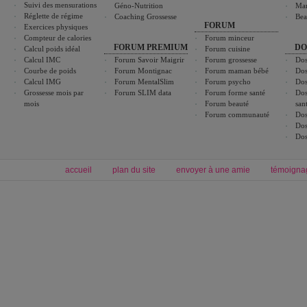
Suivi des mensurations
Géno-Nutrition
Ma
Réglette de régime
Coaching Grossesse
Bea
FORUM
Exercices physiques
Compteur de calories
Forum minceur
FORUM PREMIUM
DO
Calcul poids idéal
Forum cuisine
Calcul IMC
Forum Savoir Maigrir
Forum grossesse
Dos
Courbe de poids
Forum Montignac
Forum maman bébé
Dos
Calcul IMG
Forum MentalSlim
Forum psycho
Dos
Grossesse mois par
Forum SLIM data
Forum forme santé
Dos
mois
Forum beauté
san
Forum communauté
Dos
Dos
Dos
accueil
plan du site
envoyer à une amie
témoigna
Forum minceur
Forum cuisine
Commencer un régime
boissons, vins et cocktails
Alimentation équilibrée et nutrition
astuces et bons plans
Minceur
Recette cuisine
exercices physiques
recette facile
produits minceur
Recette poulet