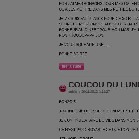
BON J'AI MES BONBONS POUR MES CALENDR
QU'A LES METTRE DANS MES PETITES BOITE
JE ME SUIS FAIT PLAISIR POUR CE SOIR . J'
SOUPE DE POISSONS ET AUSSITOT RENTRER
BONHEUR AU DINER " POUR MON MARI J'AI
NON TROOOOPPPP BON.
JE VOUS SOUHAITE UNE.......
BONNE SOIREE
lire la suite
COUCOU DU LUNDI 
publié le 26/11/2012 à 22:27
BONSOIR
JOURNEE MITIJEE SOLEIL ET NUAGES ET 1
JE CONTINUE A FAIRE DU VIDE DANS MON 
CE N'EST PAS CROYABLE CE QUE L'ON PEU