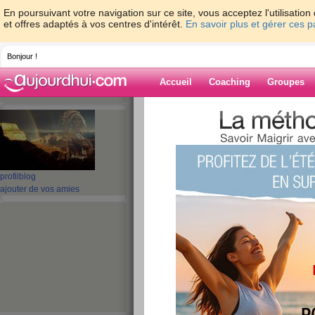
En poursuivant votre navigation sur ce site, vous acceptez l'utilisati
et offres adaptés à vos centres d'intérêt.
En savoir plus et gérer ces 
Bonjour !
Accueil
Coaching
Groupes
Accueil
>
espaces
>
micke
Blog de micke
aide blog
profil
blog
ajouter de vos amies
111 - 120 de 970
«
1 - 10
11 - 20
21 - 30
31 - 40
41 - 50
51 - 6
«
‹ Préc.
11
12
13
14
15
16
COUCOU DU JEUD
publié le 29/11/2012 à 21:09