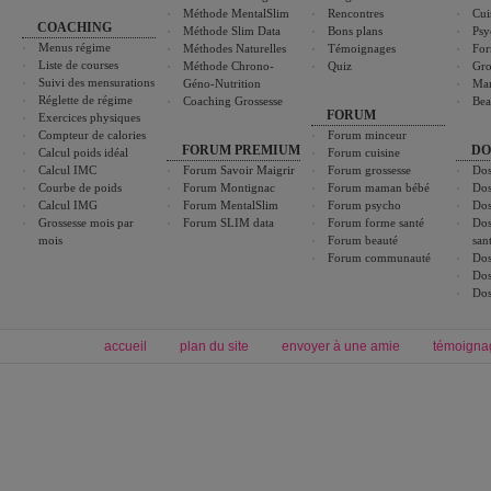
Méthode MentalSlim
Rencontres
Cui
COACHING
Méthode Slim Data
Bons plans
Psy
Menus régime
Méthodes Naturelles
Témoignages
For
Liste de courses
Méthode Chrono-
Quiz
Gro
Suivi des mensurations
Géno-Nutrition
Ma
Réglette de régime
Coaching Grossesse
Bea
FORUM
Exercices physiques
Compteur de calories
Forum minceur
FORUM PREMIUM
DO
Calcul poids idéal
Forum cuisine
Calcul IMC
Forum Savoir Maigrir
Forum grossesse
Dos
Courbe de poids
Forum Montignac
Forum maman bébé
Dos
Calcul IMG
Forum MentalSlim
Forum psycho
Dos
Grossesse mois par
Forum SLIM data
Forum forme santé
Dos
mois
Forum beauté
san
Forum communauté
Dos
Dos
Dos
accueil
plan du site
envoyer à une amie
témoigna
Forum minceur
Forum cuisine
Commencer un régime
boissons, vins et cocktails
Alimentation équilibrée et nutrition
astuces et bons plans
Minceur
Recette cuisine