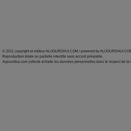
exercices physiques
recette facile
produits minceur
Recette poulet
Tags
:
ventre plat
|
maigrir des fesses
|
abdominaux
|
régime américain
|
régime mayo
|
Découvrez aussi
:
exercices abdominaux
|
recette wok
|
ANXA Partenaires
:
Recette
de cuisine |
Recette cuisine
|
© 2011 copyright et éditeur AUJOURDHUI.COM / powered by AUJOURDHUI.CO
Reproduction totale ou partielle interdite sans accord préalable.
Aujourdhui.com collecte et traite les données personnelles dans le respect de la 