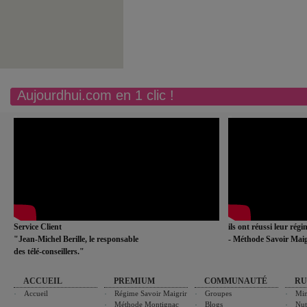
Aujourdhui.com en 1 clic !
Service Client
ils ont réussi leur rég
"Jean-Michel Berille, le responsable
- Méthode Savoir Maig
des télé-conseillers."
ACCUEIL
PREMIUM
COMMUNAUTÉ
RU
Accueil
Régime Savoir Maigrir
Groupes
Min
Méthode Montignac
Blogs
Nut