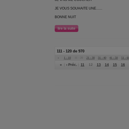
JE VOUS SOUHAITE UNE.......
BONNE NUIT
lire la suite
111 - 120 de 970
«
1 - 10
11 - 20
21 - 30
31 - 40
41 - 50
51 - 6
«
‹ Préc.
11
12
13
14
15
16