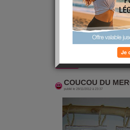
BONSOIR
UN PEU FATIGUER J'AI TRES MAL DORMI C
LE MOLLET DROIT PLUSIEURS FOIS . JE BAIL
CROIS QUE JE VAIS ME COUCHER DE BONN
DEMAIN MAMIE NOUNOU TOUTE LA JOURNEE
FILLE PART POUR SA JOURNEE FORMATION
JE VOUS SOUHAITE UNE......
Je 
BONNE SOIREE ET SURTOUT UNE BONNE N
lire la suite
COUCOU DU MER
publié le 28/11/2012 à 23:37