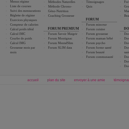
Menus régime
Méthodes Naturelles
Témoignages
For
Liste de courses
Méthode Chrono-
Quiz
Gro
Suivi des mensurations
Géno-Nutrition
Ma
Réglette de régime
Coaching Grossesse
Bea
FORUM
Exercices physiques
Compteur de calories
Forum minceur
FORUM PREMIUM
DO
Calcul poids idéal
Forum cuisine
Calcul IMC
Forum Savoir Maigrir
Forum grossesse
Dos
Courbe de poids
Forum Montignac
Forum maman bébé
Dos
Calcul IMG
Forum MentalSlim
Forum psycho
Dos
Grossesse mois par
Forum SLIM data
Forum forme santé
Dos
mois
Forum beauté
san
Forum communauté
Dos
Dos
Dos
accueil
plan du site
envoyer à une amie
témoigna
Forum minceur
Forum cuisine
Commencer un régime
boissons, vins et cocktails
Alimentation équilibrée et nutrition
astuces et bons plans
Minceur
Recette cuisine
exercices physiques
recette facile
produits minceur
Recette poulet