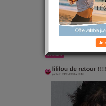
publié le 14/03/2010 à 12:27
Me voilà de nouveau sur la bonne pente !!!
bientot les 7 kilos dépassés pfffffffff et bien j'ai
efforts payent comme toujours, et donc je reco
et a me faire plaisir !!! ha la la comme je suis so
suis d'attaque pour être de nouveaux motiv
LES COPINES DU SITE !
je me suis inscrite aux journées nationales a Mo
Je 
yahouuuuuuuuu .... ça c'est un super objectif po
lire la suite
lililou de retour !!!
publié le 09/03/2010 à 00:06