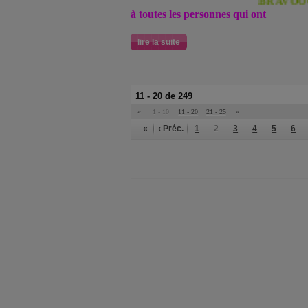
BRAVOOOOOOO
à toutes les personnes qui ont
lire la suite
11 - 20 de 249
«
1 - 10
11 - 20
21 - 25
»
«
‹ Préc.
1
2
3
4
5
6