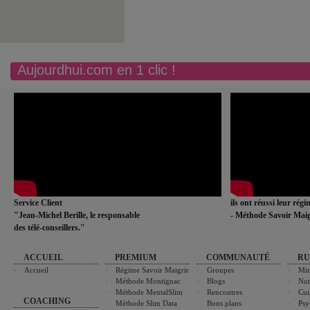
Aujourdhui.com en 1 clic !
Service Client
ils ont réussi leur rég
"Jean-Michel Berille, le responsable
- Méthode Savoir Maig
des télé-conseillers."
ACCUEIL
PREMIUM
COMMUNAUTÉ
RU
Accueil
Régime Savoir Maigrir
Groupes
Min
Méthode Montignac
Blogs
Nut
Méthode MentalSlim
Rencontres
Cui
COACHING
Méthode Slim Data
Bons plans
Psy