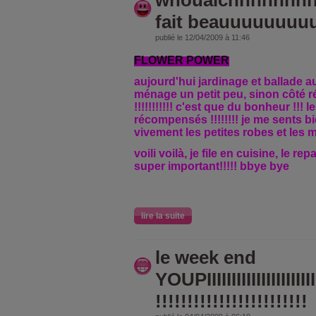
whouaichhhhhhhhh
fait beauuuuuuuu
publié le 12/04/2009 à 11:46
FLOWER POWER
aujourd'hui jardinage et ballade a
ménage un petit peu, sinon côté ré
!!!!!!!!!!! c'est que du bonheur !!! l
récompensés !!!!!!!! je me sents bien
vivement les petites robes et les m
voili voilà, je file en cuisine, le r
super important!!!!! bbye bye
lire la suite
le week end
YOUPIIIIIIIIIIIIIIIIIIIIIII
!!!!!!!!!!!!!!!!!!!!!!!!