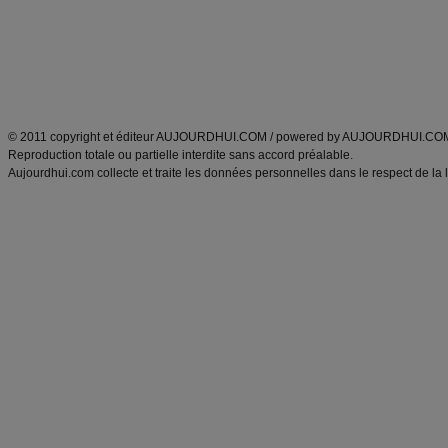
Tags
:
ventre plat
|
maigrir des fesses
|
abdominaux
|
régime américain
|
régime mayo
|
Découvrez aussi
:
exercices abdominaux
|
recette wok
|
ANXA Partenaires
:
Recette
de cuisine |
Recette cuisine
|
© 2011 copyright et éditeur AUJOURDHUI.COM / powered by AUJOURDHUI.CO
Reproduction totale ou partielle interdite sans accord préalable.
Aujourdhui.com collecte et traite les données personnelles dans le respect de la 