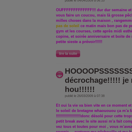
publié le 04/04/2009 à 06:10
OUFFFFFFFFFFFFF!!! dur dur semaine et 
vous faire un coucou, mais là grosse pêch
milles choses dans la maison , rangem
pas de soleil
ce matin mais bon pas de pro
gym et les courses, cette après midi esth
copine, et soirée anniversaire et boite d
petite sieste a prévoir!!!!!!
lire la suite
HOOOOPSSSSSSSS
décrochage!!!!! je
hou!!!!!!
publié le 26/03/2009 à 07:38
Et oui la vie va bien vite en ce moment 
le soleil de bretagne whaououou ça m'a fa
!!!!!!!!!!!!!!!!!!!!!donc désolé pour cette t
petit break avec le site aussi m'a fait c
vez tous et toutes pour moi , vous m'ave
revenir ....partager ma pêchouille et ma