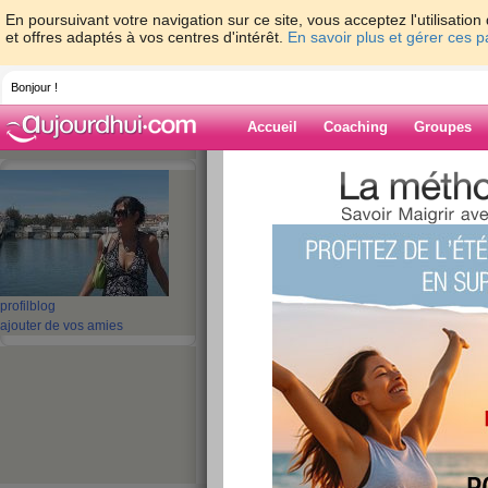
En poursuivant votre navigation sur ce site, vous acceptez l'utilisati
et offres adaptés à vos centres d'intérêt.
En savoir plus et gérer ces 
Bonjour !
Accueil
Coaching
Groupes
Accueil
>
espaces
>
lililou29
Blog de lililou29
aide blog
profil
blog
ajouter de vos amies
11 - 20 de 249
«
1 - 10
11 - 20
21 - 25
»
«
‹ Préc.
1
2
3
4
5
6
et c'est repartie v
!!!!