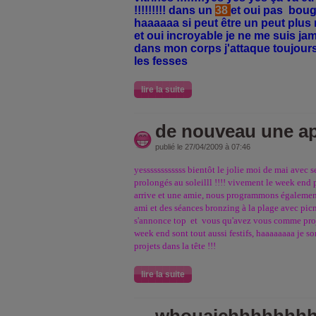
!!!!!!!!! dans un
38
et oui pas boug
haaaaaa si peut être un peut plus 
et oui incroyable je ne me suis ja
dans mon corps j'attaque toujours l
les fesses
lire la suite
de nouveau une app
publié le 27/04/2009 à 07:46
yessssssssssss bientôt le jolie moi de mai avec s
prolongés au soleilll !!!! vivement le week end
arrive et une amie, nous programmons également
ami et des séances bronzing à la plage avec pic
s'annonce top et vous qu'avez vous comme proje
week end sont tout aussi festifs, haaaaaaaa je sor
projets dans la tête !!!
lire la suite