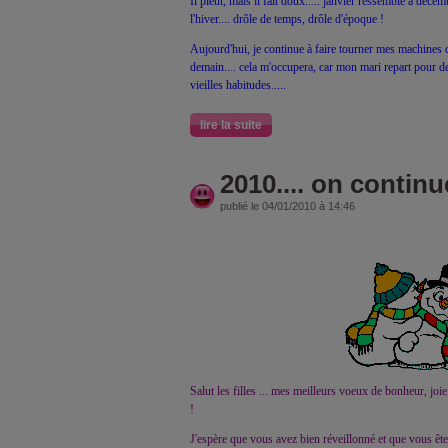
Il pleut, mais il fait doux..... janvier ressemble à déce
l'hiver.... drôle de temps, drôle d'époque !
Aujourd'hui, je continue à faire tourner mes machines d
demain.... cela m'occupera, car mon mari repart pour de
vieilles habitudes.....
lire la suite
2010.... on continue
publié le 04/01/2010 à 14:46
Salut les filles ... mes meilleurs voeux de bonheur, joie
!
J'espère que vous avez bien réveillonné et que vous êt