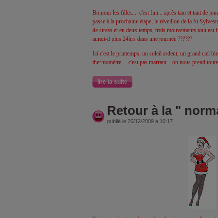
Bonjour les filles.... c'est fini... après tant et tant de j
passe à la prochaine étape, le réveillon de la St Sylvestre
de stress et en deux temps, trois mouvements tout est fi
aurait-il plus 24hrs dans une journée ??????
Ici c'est le printemps, un soleil ardent, un grand ciel b
thermomètre.... c'est pas marrant... on nous prend tout
lire la suite
Retour à la " norm
publié le 26/12/2009 à 10:17