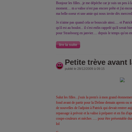
Bonjour les filles...je me dépèche car je suis un peu à
moment.... m a valise n'est pas encore prête et j'ai enc
ma belle-soeur et une amie qui nous invite dès mercredi
Je n'aime pas quand cela se bouscule ainsi..... et Patric
qu'il est au boulot... il s'est enfin rappelé qu'il serai
pour Strasbourg en janvier..... depuis le temps qu'on en
lire la suite
Petite trève avant la
publié le 28/12/2009 à 09:15
Salut les filles...j'suis la prem's à mon grand étonnem
fond avant de partir pour la Drôme demain aprem ou mer
de nouvelles de l'adjoint à Patrick qui devait rentrer auj
repassage à prévoir et la valise à préparer et en fin d
coupe-couleurs et mèches ..... pour être présentable d
lol