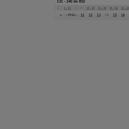
131 - 140 de 852
«
1 - 10
11 - 20
21 - 30
31 - 40
41 - 50
51 - 6
«
‹ Préc.
11
12
13
14
15
16