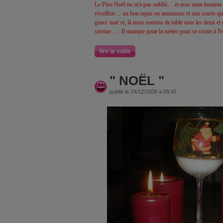
Le Père Noël ne m'a pas oublié.... et avec mon homme 
réveillon ... un bon repas en amoureux et une soirée qui
grass' mat' et, là nous sortons de table tous les deux 
sereine ..... Il manque juste la météo pour se croire à Noë
lire la suite
" NOËL "
publié le 24/12/2009 à 09:47