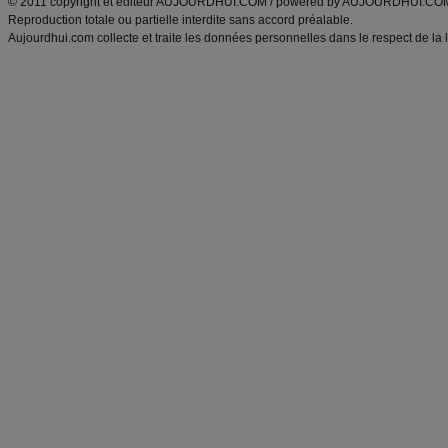
© 2011 copyright et éditeur AUJOURDHUI.COM / powered by AUJOURDHUI.CO
Reproduction totale ou partielle interdite sans accord préalable.
Aujourdhui.com collecte et traite les données personnelles dans le respect de la 