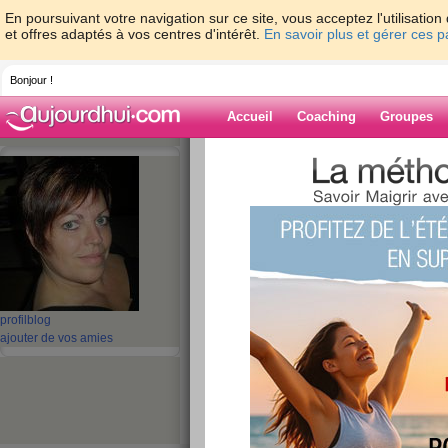
En poursuivant votre navigation sur ce site, vous acceptez l'utilisati
et offres adaptés à vos centres d'intérêt.
En savoir plus et gérer ces 
Bonjour !
Accueil
Coaching
Groupes
Accueil
>
espaces
>
kethel
Blog de kethel
aide blog
131 - 140 de 852
profil
blog
«
1 - 10
11 - 20
21 - 30
31 - 40
41 - 50
51 - 6
ajouter de vos amies
«
‹ Préc.
11
12
13
14
15
16
Ô soleil, soleil.....
publié le 06/01/2010 à 12:16