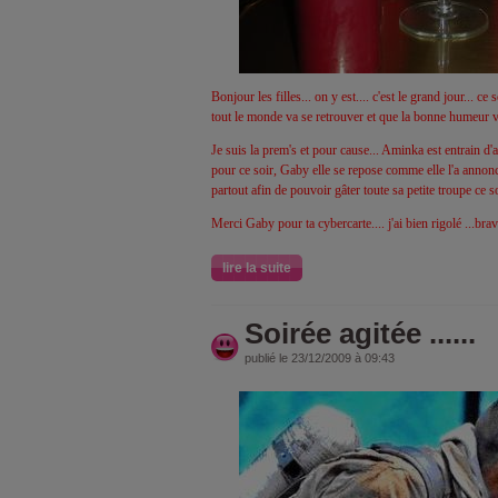
Bonjour les filles... on y est.... c'est le grand jour... c
tout le monde va se retrouver et que la bonne humeur va
Je suis la prem's et pour cause... Aminka est entrain d
pour ce soir, Gaby elle se repose comme elle l'a annoncé
partout afin de pouvoir gâter toute sa petite troupe ce s
Merci Gaby pour ta cybercarte.... j'ai bien rigolé ...bra
lire la suite
Soirée agitée ......
publié le 23/12/2009 à 09:43