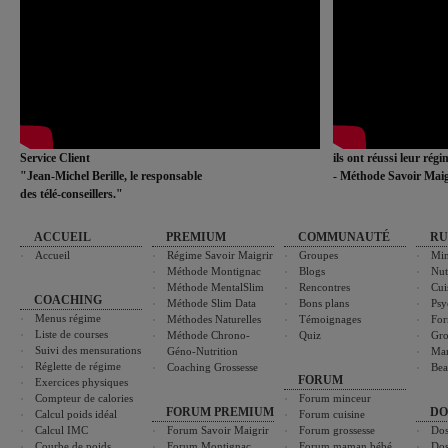
Service Client
ils ont réussi leur rég
"Jean-Michel Berille, le responsable
- Méthode Savoir Maig
des télé-conseillers."
ACCUEIL
PREMIUM
COMMUNAUTÉ
RU
Accueil
Régime Savoir Maigrir
Groupes
Min
Méthode Montignac
Blogs
Nut
Méthode MentalSlim
Rencontres
Cui
COACHING
Méthode Slim Data
Bons plans
Psy
Menus régime
Méthodes Naturelles
Témoignages
For
Liste de courses
Méthode Chrono-
Quiz
Gro
Suivi des mensurations
Géno-Nutrition
Ma
Réglette de régime
Coaching Grossesse
Bea
FORUM
Exercices physiques
Compteur de calories
Forum minceur
FORUM PREMIUM
DO
Calcul poids idéal
Forum cuisine
Calcul IMC
Forum Savoir Maigrir
Forum grossesse
Dos
Courbe de poids
Forum Montignac
Forum maman bébé
Dos