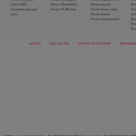
Calcul IMG
Forum MentalSlim
Forum psycho
Dos
Grossesse mois par
Forum SLIM data
Forum forme santé
Dos
mois
Forum beauté
san
Forum communauté
Dos
Dos
Dos
accueil
plan du site
envoyer à une amie
témoigna
Forum minceur
Forum cuisine
Commencer un régime
boissons, vins et cocktails
Alimentation équilibrée et nutrition
astuces et bons plans
Minceur
Recette cuisine
exercices physiques
recette facile
produits minceur
Recette poulet
Tags
:
ventre plat
|
maigrir des fesses
|
abdominaux
|
régime américain
|
régime mayo
|
Découvrez aussi
:
exercices abdominaux
|
recette wok
|
ANXA Partenaires
:
Recette
de cuisine |
Recette cuisine
|