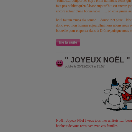
Youhou.... bonjour les cop's enfin du moins celles qui a
faut pas oublier qu'en Alsace aujourd'hui est encore jou
encore autour d'une bonne table ....... on en a jamais as
Ici il fait un temps d'automne.... douceur et pluie... N
donc avec mon homme aujourd'hui nous allons nous occu
bouteille pour emporter dans la Drôme puisque nous 
lire la suite
" JOYEUX NOËL " à
publié le 25/12/2009 à 13:57
Noël... Joyeux Nôel à vous tous mes ami(e)s .....
beauc
bonheur de vous retrouver avec vos familles ...