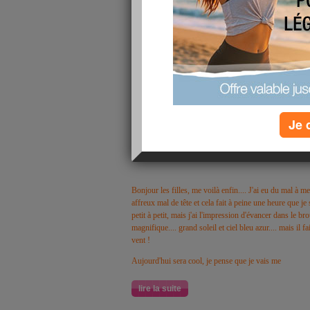
Je 
Bonjour les filles, me voilà enfin.... J'ai eu du mal à me 
affreux mal de tête et cela fait à peine une heure que j
petit à petit, mais j'ai l'impression d'évancer dans le bro
magnifique.... grand soleil et ciel bleu azur.... mais il fa
vent !
Aujourd'hui sera cool, je pense que je vais me
lire la suite