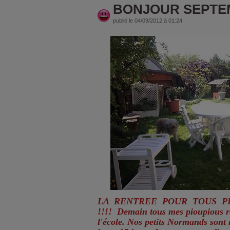
BONJOUR SEPTEM
publié le 04/09/2012 à 01:24
LA RENTREE POUR TOUS P
!!!! Demain tous mes pioupious r
l'école. Nos petits Normands sont