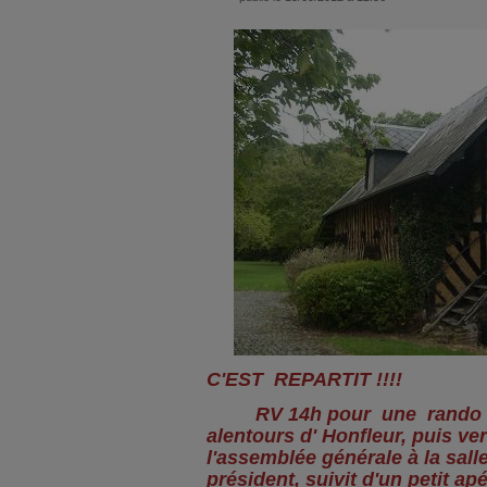
C'EST REPARTIT !!!!
RV 14h pour une rando d
alentours d' Honfleur, puis ve
l'assemblée générale à la sall
président, suivit d'un petit ap