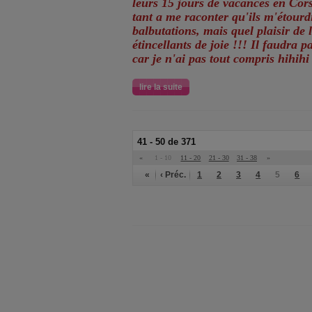
leurs 15 jours de vacances en Cors
tant a me raconter qu'ils m'étourd
balbutations, mais quel plaisir de l
étincellants de joie !!! Il faudra
car je n'ai pas tout compris hihihi
lire la suite
41 - 50 de 371
«
1 - 10
11 - 20
21 - 30
31 - 38
»
«
‹ Préc.
1
2
3
4
5
6