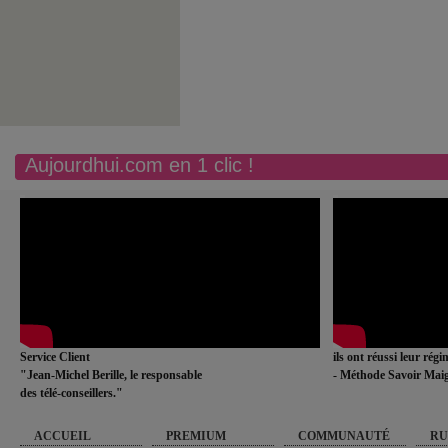
Aujourdhui.com en 1 clic !
Service Client
ils ont réussi leur rég
"Jean-Michel Berille, le responsable
- Méthode Savoir Maig
des télé-conseillers."
ACCUEIL
PREMIUM
COMMUNAUTÉ
RU