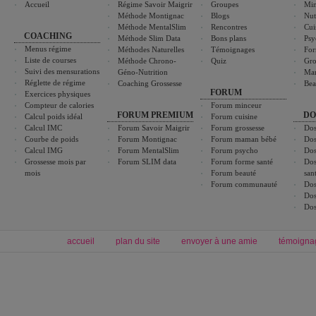
Accueil
Régime Savoir Maigrir
Groupes
Min
Méthode Montignac
Blogs
Nut
Méthode MentalSlim
Rencontres
Cui
COACHING
Méthode Slim Data
Bons plans
Psy
Menus régime
Méthodes Naturelles
Témoignages
For
Liste de courses
Méthode Chrono-
Quiz
Gro
Suivi des mensurations
Géno-Nutrition
Ma
Réglette de régime
Coaching Grossesse
Bea
FORUM
Exercices physiques
Compteur de calories
Forum minceur
FORUM PREMIUM
DO
Calcul poids idéal
Forum cuisine
Calcul IMC
Forum Savoir Maigrir
Forum grossesse
Dos
Courbe de poids
Forum Montignac
Forum maman bébé
Dos
Calcul IMG
Forum MentalSlim
Forum psycho
Dos
Grossesse mois par
Forum SLIM data
Forum forme santé
Dos
mois
Forum beauté
san
Forum communauté
Dos
Dos
Dos
accueil
plan du site
envoyer à une amie
témoigna
Forum minceur
Forum cuisine
Commencer un régime
boissons, vins et cocktails
Alimentation équilibrée et nutrition
astuces et bons plans