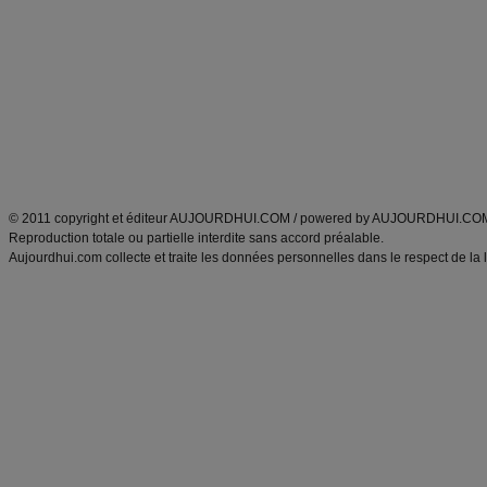
Minceur
Recette cuisine
exercices physiques
recette facile
produits minceur
Recette poulet
Tags
:
ventre plat
|
maigrir des fesses
|
abdominaux
|
régime américain
|
régime mayo
|
Découvrez aussi
:
exercices abdominaux
|
recette wok
|
ANXA Partenaires
:
Recette
de cuisine |
Recette cuisine
|
© 2011 copyright et éditeur AUJOURDHUI.COM / powered by AUJOURDHUI.CO
Reproduction totale ou partielle interdite sans accord préalable.
Aujourdhui.com collecte et traite les données personnelles dans le respect de la 