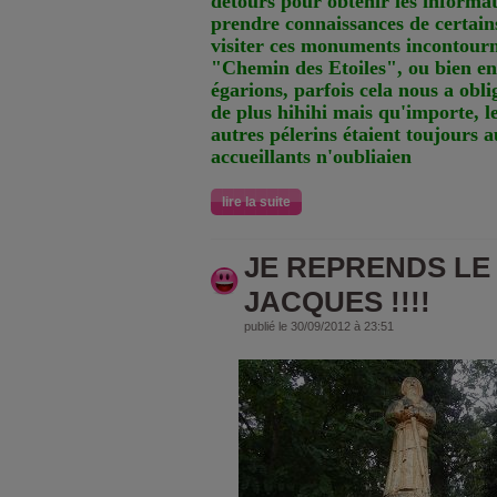
détours pour obtenir les informati
prendre connaissances de certains
visiter ces monuments incontourn
"Chemin des Etoiles", ou bien e
égarions, parfois cela nous a obl
de plus hihihi mais qu'importe, le
autres pélerins étaient toujours a
accueillants n'oubliaien
lire la suite
JE REPRENDS LE
JACQUES !!!!
publié le 30/09/2012 à 23:51