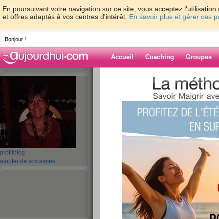
En poursuivant votre navigation sur ce site, vous acceptez l'utilisati
et offres adaptés à vos centres d'intérêt.
En savoir plus et gérer ces 
Bonjour !
Accueil
Coaching
Groupes
Accueil
>
espaces
>
mamour8
Blog de mamou
aide blog
41 - 50 de 371
profil
blog
ajouter de vos amies
«
1 - 10
11 - 20
21 - 30
31 - 38
»
«
‹ Préc.
1
2
3
4
5
6
DES NOUVELLES !
publié le 30/10/2012 à 23:05