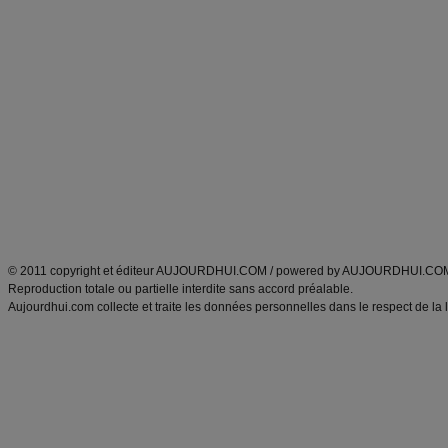
Forum minceur
Forum cuisine
Commencer un régime
boissons, vins et cocktails
Alimentation équilibrée et nutrition
astuces et bons plans
Minceur
Recette cuisine
exercices physiques
recette facile
produits minceur
Recette poulet
Tags
:
ventre plat
|
maigrir des fesses
|
abdominaux
|
régime américain
|
régime mayo
|
Découvrez aussi
:
exercices abdominaux
|
recette wok
|
ANXA Partenaires
:
Recette
de cuisine |
Recette cuisine
|
© 2011 copyright et éditeur AUJOURDHUI.COM / powered by AUJOURDHUI.CO
Reproduction totale ou partielle interdite sans accord préalable.
Aujourdhui.com collecte et traite les données personnelles dans le respect de la 