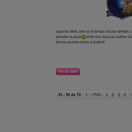
salut les filles, ben ici le temps est pas terrible,
prendre la pluie
enfin bon faut pas oublier d'
bonne journee bisou a toutes!!
lire la suite
41 - 50 de 70
«
‹ Préc.
1
2
3
4
5