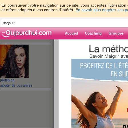
En poursuivant votre navigation sur ce site, vous acceptez l'utilisati
et offres adaptés à vos centres d'intérêt.
En savoir plus et gérer ces 
Bonjour !
Accueil
Coaching
Groupes
Accueil
>
espaces
>
chouchou34
Blog de chouch
aide blog
profil
blog
ajouter de vos amies
41 - 50 de 70
«
‹ Préc.
1
2
3
4
5
le temps passe vite
publié le 03/04/2008 à 13:11