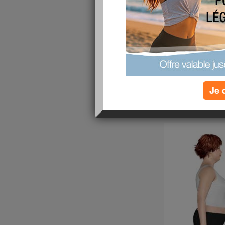
eh ui 3 ans deja que mon beau papa nous a qui
jour meme si je pense a toi chaque jour tu nou
lire la suite
Je 
DE PROFIL
publié le 02/04/2008 à 12:22