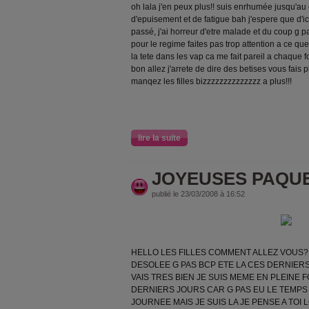
oh lala j'en peux plus!! suis enrhumée jusqu'au c
d'epuisement et de fatigue bah j'espere que d'ic
passé, j'ai horreur d'etre malade et du coup g p
pour le regime faites pas trop attention a ce que 
la tete dans les vap ca me fait pareil a chaque 
bon allez j'arrete de dire des betises vous fais
manqez les filles bizzzzzzzzzzzzzz a plus!!!
lire la suite
JOYEUSES PAQUE
publié le 23/03/2008 à 16:52
HELLO LES FILLES COMMENT ALLEZ VOUS?
DESOLEE G PAS BCP ETE LA CES DERNIERS
VAIS TRES BIEN JE SUIS MEME EN PLEINE 
DERNIERS JOURS CAR G PAS EU LE TEMPS 
JOURNEE MAIS JE SUIS LA JE PENSE A TOI