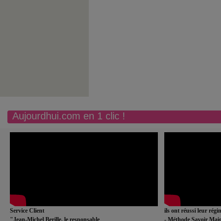
Aujourdhui.com en 1 clic !
Service Client
ils ont réussi leur rég
"Jean-Michel Berille, le responsable
- Méthode Savoir Maig