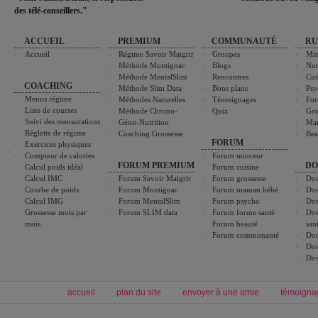
des télé-conseillers."
ACCUEIL
PREMIUM
COMMUNAUTÉ
RU
Accueil
Régime Savoir Maigrir
Groupes
Min
Méthode Montignac
Blogs
Nut
Méthode MentalSlim
Rencontres
Cui
COACHING
Méthode Slim Data
Bons plans
Psy
Menus régime
Méthodes Naturelles
Témoignages
For
Liste de courses
Méthode Chrono-
Quiz
Gro
Suivi des mensurations
Géno-Nutrition
Ma
Réglette de régime
Coaching Grossesse
Bea
FORUM
Exercices physiques
Compteur de calories
Forum minceur
FORUM PREMIUM
DO
Calcul poids idéal
Forum cuisine
Calcul IMC
Forum Savoir Maigrir
Forum grossesse
Dos
Courbe de poids
Forum Montignac
Forum maman bébé
Dos
Calcul IMG
Forum MentalSlim
Forum psycho
Dos
Grossesse mois par
Forum SLIM data
Forum forme santé
Dos
mois
Forum beauté
san
Forum communauté
Dos
Dos
Dos
accueil
plan du site
envoyer à une amie
témoigna