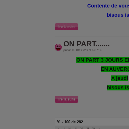
Contente de vous
bisous i
lire la suite
ON PART.......
publié le 10/08/2009 à 07:59
ON PART 3 JOURS 
EN AUVER
A jeudi
bisous i
lire la suite
91 - 100 de 282
«
1 - 10
11 - 20
21 - 29
»