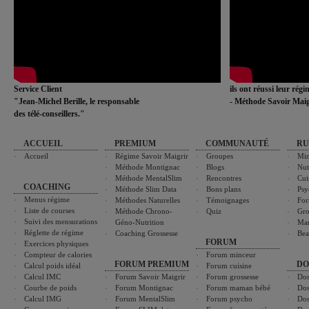
Service Client
ils ont réussi leur rég
"Jean-Michel Berille, le responsable
- Méthode Savoir Maig
des télé-conseillers."
ACCUEIL
PREMIUM
COMMUNAUTÉ
RU
Accueil
Régime Savoir Maigrir
Groupes
Min
Méthode Montignac
Blogs
Nut
Méthode MentalSlim
Rencontres
Cui
COACHING
Méthode Slim Data
Bons plans
Psy
Menus régime
Méthodes Naturelles
Témoignages
For
Liste de courses
Méthode Chrono-
Quiz
Gro
Suivi des mensurations
Géno-Nutrition
Ma
Réglette de régime
Coaching Grossesse
Bea
FORUM
Exercices physiques
Compteur de calories
Forum minceur
FORUM PREMIUM
DO
Calcul poids idéal
Forum cuisine
Calcul IMC
Forum Savoir Maigrir
Forum grossesse
Dos
Courbe de poids
Forum Montignac
Forum maman bébé
Dos
Calcul IMG
Forum MentalSlim
Forum psycho
Dos