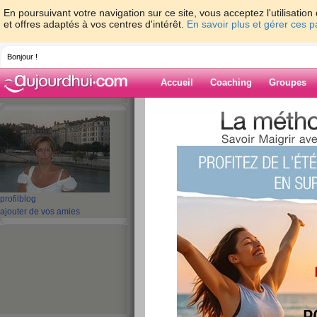
En poursuivant votre navigation sur ce site, vous acceptez l'utilisati
et offres adaptés à vos centres d'intérêt.
En savoir plus et gérer ces 
Bonjour !
Accueil
Coaching
Groupes
Accueil
>
espaces
>
bisafred
Blog de bisafre
aide blog
profil
blog
ajouter de vos amies
91 - 100 de 282
«
1 - 10
11 - 20
21 - 29
»
«
‹ Préc.
1
2
3
4
5
6
J'AI TOUJOURS 
SINON.....