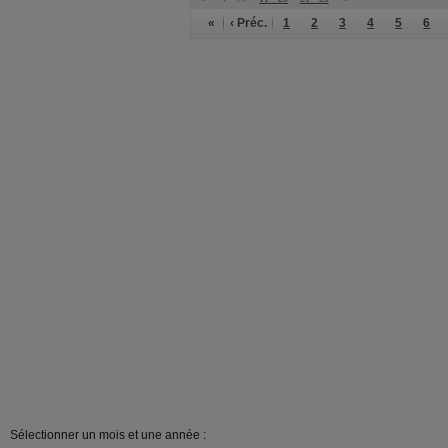
«
‹ Préc.
1
2
3
4
5
6
Sélectionner un mois et une année :