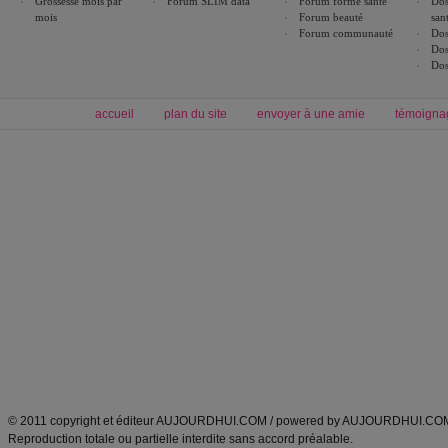
Grossesse mois par
Forum SLIM data
Forum forme santé
Dos
mois
Forum beauté
san
Forum communauté
Dos
Dos
Dos
accueil
plan du site
envoyer à une amie
témoigna
Forum minceur
Forum cuisine
Commencer un régime
boissons, vins et cocktails
Alimentation équilibrée et nutrition
astuces et bons plans
Minceur
Recette cuisine
exercices physiques
recette facile
produits minceur
Recette poulet
Tags
:
ventre plat
|
maigrir des fesses
|
abdominaux
|
régime américain
|
régime mayo
|
Découvrez aussi
:
exercices abdominaux
|
recette wok
|
ANXA Partenaires
:
Recette
de cuisine |
Recette cuisine
|
© 2011 copyright et éditeur AUJOURDHUI.COM / powered by AUJOURDHUI.CO
Reproduction totale ou partielle interdite sans accord préalable.