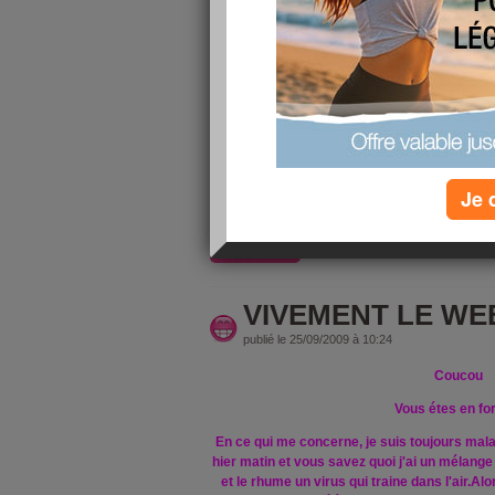
publié le 28/09/2009 à 12:50
Tous vas bie
Le soleil vient de pointer le bout de son ne
Toujours un peu malade il reste un bon gros
par le nez alors c'est pénible. Mais le week e
la maison et fait une marche samedi et le jar
même si elles ne sont pas très 
Je 
J'ai fait tous mon mènage mais
lire la suite
VIVEMENT LE WEE
publié le 25/09/2009 à 10:24
Coucou
Vous étes en f
En ce qui me concerne, je suis toujours mal
hier matin et vous savez quoi j'ai un mélange
et le rhume un virus qui traine dans l'air.Al