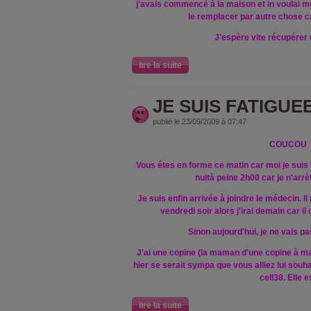
j'avais commencé à la maison et in voulai me
le remplacer par autre chose ca
J'espère vite récupérer 
lire la suite
JE SUIS FATIGUEE.
publié le 23/09/2009 à 07:47
COUCOU
Vous étes en forme ce matin car moi je suis t
nuità peine 2h00 car je n'arrè
Je suis enfin arrivée à joindre le médecin. 
vendredi soir alors j'irai demain car i
Sinon aujourd'hui, je ne vais p
J'ai une copine (la maman d'une copine à ma lo
hier se serait sympa que vous alliez lui souh
cell38. Elle e
lire la suite