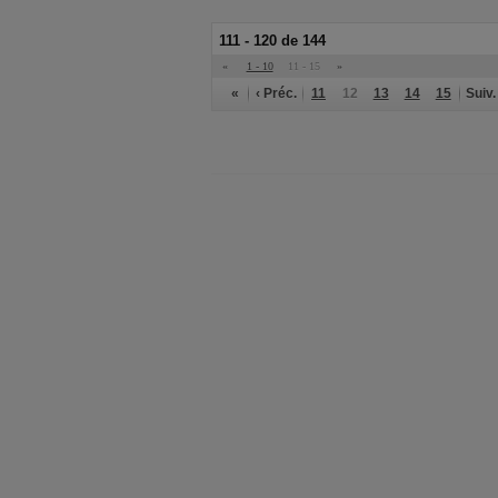
111 - 120 de 144
«
1 - 10
11 - 15
»
«
‹ Préc.
11
12
13
14
15
Suiv.