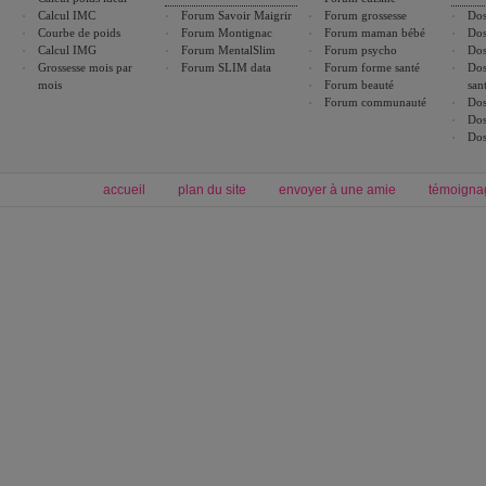
Calcul IMC
Forum Savoir Maigrir
Forum grossesse
Dos
Courbe de poids
Forum Montignac
Forum maman bébé
Dos
Calcul IMG
Forum MentalSlim
Forum psycho
Dos
Grossesse mois par
Forum SLIM data
Forum forme santé
Dos
mois
Forum beauté
san
Forum communauté
Dos
Dos
Dos
accueil
plan du site
envoyer à une amie
témoigna
Forum minceur
Forum cuisine
Commencer un régime
boissons, vins et cocktails
Alimentation équilibrée et nutrition
astuces et bons plans
Minceur
Recette cuisine
exercices physiques
recette facile
produits minceur
Recette poulet
Tags
:
ventre plat
|
maigrir des fesses
|
abdominaux
|
régime américain
|
régime mayo
|
Découvrez aussi
:
exercices abdominaux
|
recette wok
|