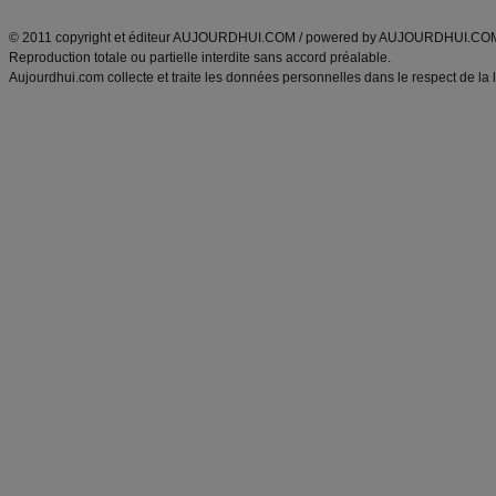
ANXA Partenaires
:
Recette
de cuisine |
Recette cuisine
|
© 2011 copyright et éditeur AUJOURDHUI.COM / powered by AUJOURDHUI.CO
Reproduction totale ou partielle interdite sans accord préalable.
Aujourdhui.com collecte et traite les données personnelles dans le respect de la 