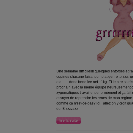
Une semaine difficile!!!! quelques entorses et l
copines chacune faisant un plat genre :pizza, q
etc.........donc benefice net +1kg .Et le pire so
prochain avec la meme équipe heureusement on 
zygomatiques travaillent enormément et ça fait
essayer de reprendre les renes de mon regime 
comme ça n'est-ce-pas? lol. allez on y croit qua
dur.Bizzzzzzz
lire la suite