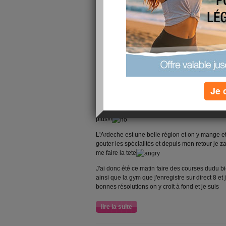
Je 
Bonjour les filles ça y est les vacances sont fin
plus!!!
L'Ardeche est une belle région et on y mange et 
gouter les spécialités et depuis mon retour je za
me faire la tete
J'ai donc été ce matin faire des courses dudu b
ainsi que la gym que j'enregistre sur direct 8 e
bonnes résolutions on y croit à fond et je suis
lire la suite