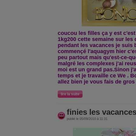
coucou les filles ça y est c'est
1kg200 cette semaine sur les 
pendant les vacances je suis b
commençé l'aquagym hier c'est
peu partout mais qu'est-ce-que
malgré les complexes j'ai reuss
moi est un grand pas.Sinon j'a
temps et je travaille ce We . 
allez bien je vous fais de gro
lire la suite
finies les vacances
publié le 05/09/2010 à 11:31