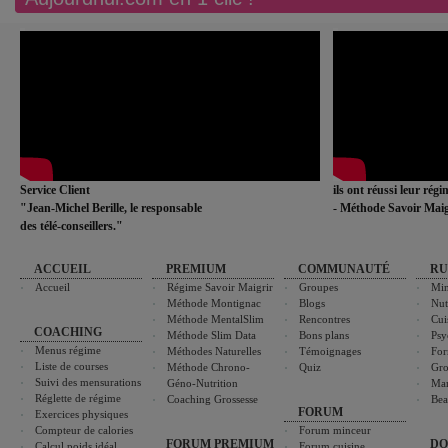
Service Client
ils ont réussi leur rég
"Jean-Michel Berille, le responsable
- Méthode Savoir Maig
des télé-conseillers."
ACCUEIL
PREMIUM
COMMUNAUTÉ
RU
Accueil
Régime Savoir Maigrir
Groupes
Min
Méthode Montignac
Blogs
Nut
Méthode MentalSlim
Rencontres
Cui
COACHING
Méthode Slim Data
Bons plans
Psy
Menus régime
Méthodes Naturelles
Témoignages
For
Liste de courses
Méthode Chrono-
Quiz
Gro
Suivi des mensurations
Géno-Nutrition
Ma
Réglette de régime
Coaching Grossesse
Bea
FORUM
Exercices physiques
Compteur de calories
Forum minceur
FORUM PREMIUM
DO
Calcul poids idéal
Forum cuisine