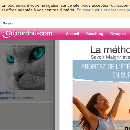
En poursuivant votre navigation sur ce site, vous acceptez l'utilisati
et offres adaptés à vos centres d'intérêt.
En savoir plus et gérer ces 
Bonjour !
Accueil
Coaching
Groupes
Accueil
>
espaces
>
thelma56
Blog de thelma
aide blog
111 - 120 de 144
profil
blog
«
1 - 10
11 - 15
»
ajouter de vos amies
«
‹ Préc.
11
12
13
14
15
Suiv.
finies les vacance
publié le 29/07/2011 à 17:15