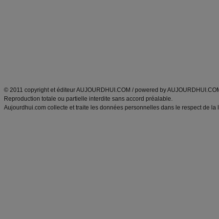
Minceur
Recette cuisine
exercices physiques
recette facile
produits minceur
Recette poulet
Tags
:
ventre plat
|
maigrir des fesses
|
abdominaux
|
régime américain
|
régime mayo
|
Découvrez aussi
:
exercices abdominaux
|
recette wok
|
ANXA Partenaires
:
Recette
de cuisine |
Recette cuisine
|
© 2011 copyright et éditeur AUJOURDHUI.COM / powered by AUJOURDHUI.CO
Reproduction totale ou partielle interdite sans accord préalable.
Aujourdhui.com collecte et traite les données personnelles dans le respect de la 