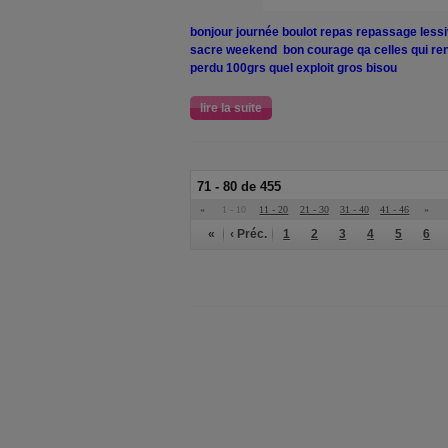
bonjour journée boulot repas repassage lessive 
sacre weekend bon courage qa celles qui re
perdu 100grs quel exploit gros bisou
lire la suite
71 - 80 de 455
«
1 - 10
11 - 20
21 - 30
31 - 40
41 - 46
»
«
‹ Préc.
1
2
3
4
5
6