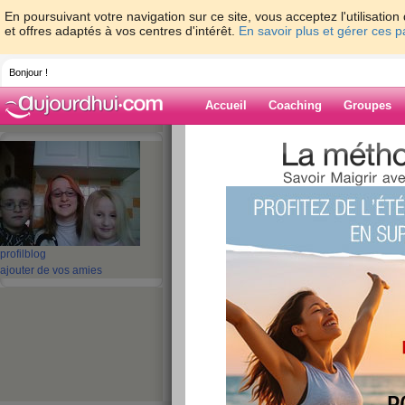
En poursuivant votre navigation sur ce site, vous acceptez l'utilisati
et offres adaptés à vos centres d'intérêt.
En savoir plus et gérer ces 
Bonjour !
Accueil
Coaching
Groupes
Accueil
>
espaces
>
jules
Blog de jules
aide blog
profil
blog
ajouter de vos amies
71 - 80 de 455
«
1 - 10
11 - 20
21 - 30
31 - 40
41 - 46
»
«
‹ Préc.
1
2
3
4
5
6
BONJOUR
publié le 24/12/2008 à 09:54