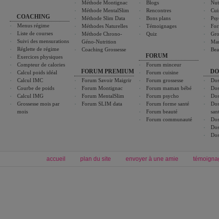
Méthode Montignac
Blogs
Nut
Méthode MentalSlim
Rencontres
Cui
COACHING
Méthode Slim Data
Bons plans
Psy
Menus régime
Méthodes Naturelles
Témoignages
For
Liste de courses
Méthode Chrono-
Quiz
Gro
Suivi des mensurations
Géno-Nutrition
Ma
Réglette de régime
Coaching Grossesse
Bea
FORUM
Exercices physiques
Compteur de calories
Forum minceur
FORUM PREMIUM
DO
Calcul poids idéal
Forum cuisine
Calcul IMC
Forum Savoir Maigrir
Forum grossesse
Dos
Courbe de poids
Forum Montignac
Forum maman bébé
Dos
Calcul IMG
Forum MentalSlim
Forum psycho
Dos
Grossesse mois par
Forum SLIM data
Forum forme santé
Dos
mois
Forum beauté
san
Forum communauté
Dos
Dos
Dos
accueil
plan du site
envoyer à une amie
témoigna
Forum minceur
Forum cuisine
Commencer un régime
boissons, vins et cocktails
Alimentation équilibrée et nutrition
astuces et bons plans