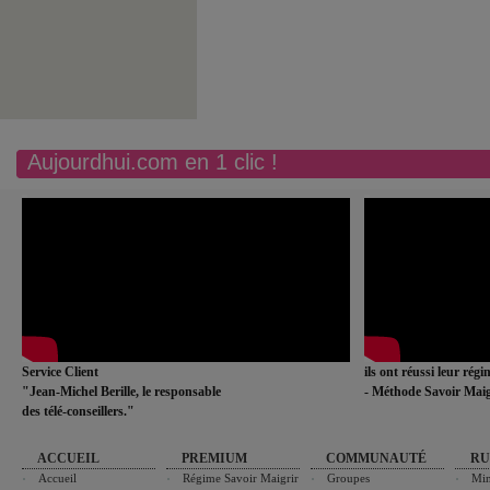
Aujourdhui.com en 1 clic !
Service Client
ils ont réussi leur rég
"Jean-Michel Berille, le responsable
- Méthode Savoir Maig
des télé-conseillers."
ACCUEIL
PREMIUM
COMMUNAUTÉ
RU
Accueil
Régime Savoir Maigrir
Groupes
Min