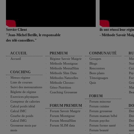
Service Client
ils ont réussi leur rég
"Jean-Michel Berille, le responsable
- Méthode Savoir Maig
des télé-conseillers."
ACCUEIL
PREMIUM
COMMUNAUTÉ
RU
Accueil
Régime Savoir Maigrir
Groupes
Min
Méthode Montignac
Blogs
Nut
Méthode MentalSlim
Rencontres
Cui
COACHING
Méthode Slim Data
Bons plans
Psy
Menus régime
Méthodes Naturelles
Témoignages
For
Liste de courses
Méthode Chrono-
Quiz
Gro
Suivi des mensurations
Géno-Nutrition
Ma
Réglette de régime
Coaching Grossesse
Bea
FORUM
Exercices physiques
Compteur de calories
Forum minceur
FORUM PREMIUM
DO
Calcul poids idéal
Forum cuisine
Calcul IMC
Forum Savoir Maigrir
Forum grossesse
Dos
Courbe de poids
Forum Montignac
Forum maman bébé
Dos
Calcul IMG
Forum MentalSlim
Forum psycho
Dos
Grossesse mois par
Forum SLIM data
Forum forme santé
Dos
mois
Forum beauté
san