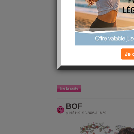
publié le 01/12/2008 à 20:25
9/10
j'ai fait
au
Où se cach
cholestéro
Je 
lire la suite
BOF
publié le 01/12/2008 à 18:30