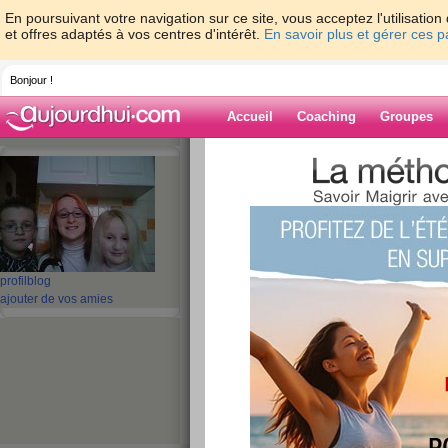
En poursuivant votre navigation sur ce site, vous acceptez l'utilisati
et offres adaptés à vos centres d'intérêt.
En savoir plus et gérer ces 
Bonjour !
Accueil
Coaching
Groupes
Accueil
>
espaces
>
jules
Blog de jules
aide blog
profil
blog
ajouter de vos amies
91 - 100 de 455
«
1 - 10
11 - 20
21 - 30
31 - 40
41 - 46
»
«
‹ Préc.
1
2
3
4
5
6
Quizz: Où se cache
?