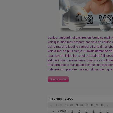
bonjour aujourd hui pas tres en forme ce matin ca
vois que mon mari prepare son velo de course et 
bol le mardi le jeudi le samedi vtt et le dimanch
velo a moi en plus hier je lui avais demande de
chambre du fiston trous qui ont etaient fait lors
est parti quand meme remarquait si ca continue 
tres bien que je suis penible car je suis pas bi
il devrait comprendre mais non du moment que
lire la suite
91 - 100 de 455
«
1 - 10
11 - 20
21 - 30
31 - 40
41 - 46
»
«
‹ Préc.
1
2
3
4
5
6