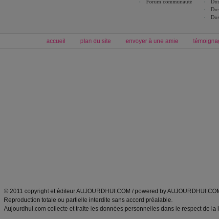
Forum communauté
Dos
Dos
Dos
accueil
plan du site
envoyer à une amie
témoigna
Forum minceur
Forum cuisine
Commencer un régime
boissons, vins et cocktails
Alimentation équilibrée et nutrition
astuces et bons plans
Minceur
Recette cuisine
exercices physiques
recette facile
produits minceur
Recette poulet
Tags
:
ventre plat
|
maigrir des fesses
|
abdominaux
|
régime américain
|
régime mayo
|
Découvrez aussi
:
exercices abdominaux
|
recette wok
|
ANXA Partenaires
:
Recette
de cuisine |
Recette cuisine
|
© 2011 copyright et éditeur AUJOURDHUI.COM / powered by AUJOURDHUI.CO
Reproduction totale ou partielle interdite sans accord préalable.
Aujourdhui.com collecte et traite les données personnelles dans le respect de la 