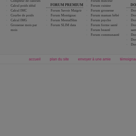
Compteur de calories
Forum minceur
FORUM PREMIUM
DO
Calcul poids idéal
Forum cuisine
Calcul IMC
Forum Savoir Maigrir
Forum grossesse
Dos
Courbe de poids
Forum Montignac
Forum maman bébé
Dos
Calcul IMG
Forum MentalSlim
Forum psycho
Dos
Grossesse mois par
Forum SLIM data
Forum forme santé
Dos
mois
Forum beauté
san
Forum communauté
Dos
Dos
Dos
accueil
plan du site
envoyer à une amie
témoigna
Forum minceur
Forum cuisine
Commencer un régime
boissons, vins et cocktails
Alimentation équilibrée et nutrition
astuces et bons plans
Minceur
Recette cuisine
exercices physiques
recette facile
produits minceur
Recette poulet
Tags
:
ventre plat
|
maigrir des fesses
|
abdominaux
|
régime américain
|
régime mayo
|
Découvrez aussi
:
exercices abdominaux
|
recette wok
|