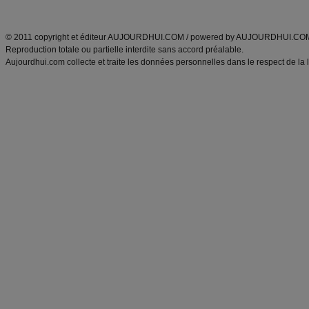
ANXA Partenaires
:
Recette
de cuisine |
Recette cuisine
|
© 2011 copyright et éditeur AUJOURDHUI.COM / powered by AUJOURDHUI.CO
Reproduction totale ou partielle interdite sans accord préalable.
Aujourdhui.com collecte et traite les données personnelles dans le respect de la 