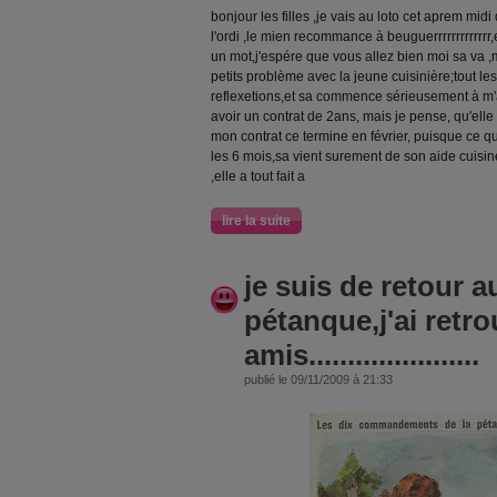
bonjour les filles ,je vais au loto cet aprem midi
l'ordi ,le mien recommance à beuguerrrrrrrrrrrrr
un mot,j'espére que vous allez bien moi sa va ,
petits problème avec la jeune cuisinière;tout les 
reflexetions,et sa commence sérieusement à m'
avoir un contrat de 2ans, mais je pense, qu'elle
mon contrat ce termine en février, puisque ce q
les 6 mois,sa vient surement de son aide cuisin
,elle a tout fait a
lire la suite
je suis de retour au
pétanque,j'ai retr
amis......................
publié le 09/11/2009 à 21:33