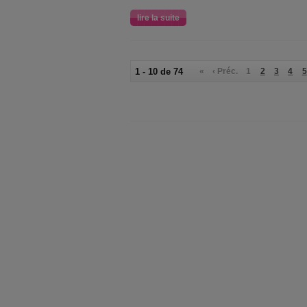
lire la suite
1 - 10 de 74
«
‹ Préc.
1
2
3
4
5