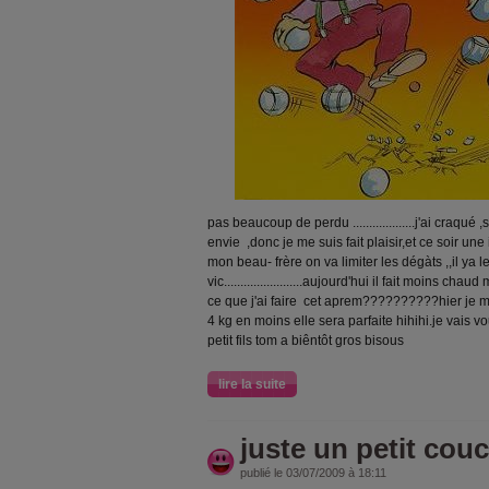
pas beaucoup de perdu ...................j'ai craqu
envie ,donc je me suis fait plaisir,et ce soir une
mon beau- frère on va limiter les dégàts ,,il ya le
vic........................aujourd'hui il fait moins cha
ce que j'ai faire cet aprem??????????hier je 
4 kg en moins elle sera parfaite hihihi.je vais v
petit fils tom a biêntôt gros bisous
lire la suite
juste un petit coucou..
publié le 03/07/2009 à 18:11