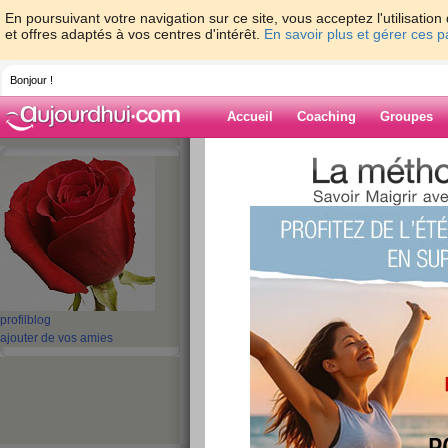
En poursuivant votre navigation sur ce site, vous acceptez l'utilisati
et offres adaptés à vos centres d'intérêt.
En savoir plus et gérer ces 
Bonjour !
Accueil
Coaching
Groupes
Accueil
>
espaces
>
marj58
Blog de marj58
aide blog
1 - 10 de 74
«
‹ Préc.
1
2
3
4
5
profil
blog
ajouter de vos amies
700gr de perdu ,,j
trop de fruits et d
!!!!!!!!!!!!!!!!!!!!!!!!!
publié le 15/11/2009 à 07:11