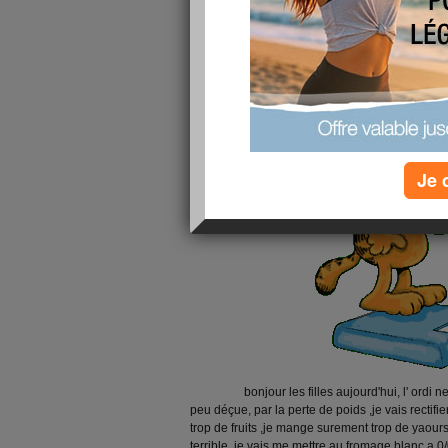
Je 
bonjour les filles aujourd'hui, l' ordi ne
peu déçue, par la perte de poids ,je vais rectifi
trop de fruits ,je mange surement trop de yaours
terrible ,je vais me mettre au fromage blanc a 0/0 