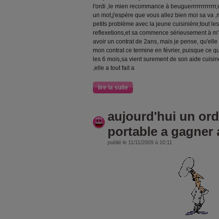
l'ordi ,le mien recommance à beuguerrrrrrrrrrrrr
un mot,j'espére que vous allez bien moi sa va ,
petits problème avec la jeune cuisinière;tout les 
reflexetions,et sa commence sérieusement à m'
avoir un contrat de 2ans, mais je pense, qu'elle
mon contrat ce termine en février, puisque ce q
les 6 mois,sa vient surement de son aide cuisin
,elle a tout fait a
lire la suite
aujourd'hui un ord
portable a gagner au
publié le 11/11/2009 à 10:11