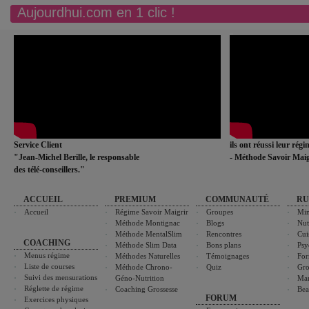
Aujourdhui.com en 1 clic !
Service Client
ils ont réussi leur rég
"Jean-Michel Berille, le responsable
- Méthode Savoir Maig
des télé-conseillers."
ACCUEIL
PREMIUM
COMMUNAUTÉ
RU
Accueil
Régime Savoir Maigrir
Groupes
Min
Méthode Montignac
Blogs
Nut
Méthode MentalSlim
Rencontres
Cui
COACHING
Méthode Slim Data
Bons plans
Psy
Menus régime
Méthodes Naturelles
Témoignages
For
Liste de courses
Méthode Chrono-
Quiz
Gro
Suivi des mensurations
Géno-Nutrition
Ma
Réglette de régime
Coaching Grossesse
Bea
FORUM
Exercices physiques