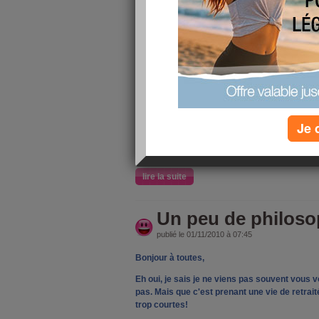
8/10
j'ai fait
au
Les 10 sol
mieux dor
Je 
lire la suite
Un peu de philoso
publié le 01/11/2010 à 07:45
Bonjour à toutes,
Eh oui, je sais je ne viens pas souvent vous vo
pas. Mais que c'est prenant une vie de retrai
trop courtes!