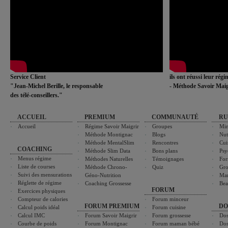
Service Client
ils ont réussi leur rég
"Jean-Michel Berille, le responsable
- Méthode Savoir Maig
des télé-conseillers."
ACCUEIL
PREMIUM
COMMUNAUTÉ
RU
Accueil
Régime Savoir Maigrir
Groupes
Min
Méthode Montignac
Blogs
Nut
Méthode MentalSlim
Rencontres
Cui
COACHING
Méthode Slim Data
Bons plans
Psy
Menus régime
Méthodes Naturelles
Témoignages
For
Liste de courses
Méthode Chrono-
Quiz
Gro
Suivi des mensurations
Géno-Nutrition
Ma
Réglette de régime
Coaching Grossesse
Bea
FORUM
Exercices physiques
Compteur de calories
Forum minceur
FORUM PREMIUM
DO
Calcul poids idéal
Forum cuisine
Calcul IMC
Forum Savoir Maigrir
Forum grossesse
Dos
Courbe de poids
Forum Montignac
Forum maman bébé
Dos