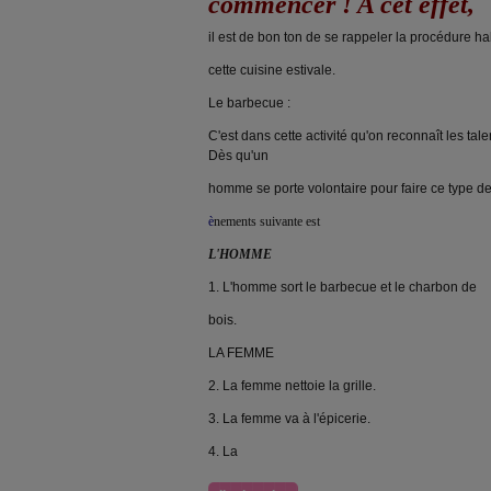
commencer ! A cet effet,
il est de bon ton de se rappeler la procédure ha
cette cuisine estivale.
Le barbecue :
C'est dans cette activité qu'on reconnaît les tal
Dès qu'un
homme se porte volontaire pour faire ce type de
è
nements suivante est
L'HOMME
1. L'homme sort le barbecue et le charbon de
bois.
LA FEMME
2. La femme nettoie la grille.
3. La femme va à l'épicerie.
4. La