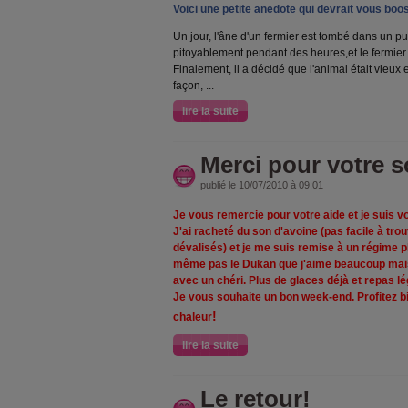
Voici une petite anedote qui devrait vous boos
Un jour, l'âne d'un fermier est tombé dans un pu
pitoyablement pendant des heures,et le fermier
Finalement, il a décidé que l'animal était vieux e
façon,
...
lire la suite
Merci pour votre s
publié le 10/07/2010 à 09:01
Je vous remercie pour votre aide et je suis vo
J'ai racheté du son d'avoine (pas facile à tro
dévalisés) et je me suis remise à un régime p
même pas le Dukan que j'aime beaucoup mais q
avec un chéri. Plus de glaces déjà et repas lég
Je vous souhaite un bon week-end. Profitez bie
!
chaleur
lire la suite
Le retour!