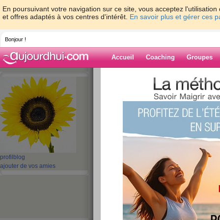
En poursuivant votre navigation sur ce site, vous acceptez l'utilisati
et offres adaptés à vos centres d'intérêt.
En savoir plus et gérer ces 
Bonjour !
Accueil
Coaching
Groupes
Accueil
>
espaces
>
vivicherie
Blog de vivicher
aide blog
1 - 10 de 69
«
‹ Préc.
1
2
3
4
5
profil
blog
ajouter de vos amies
Quizz: Les 10 solu
mieux dormir
publié le 13/11/2010 à 21:48