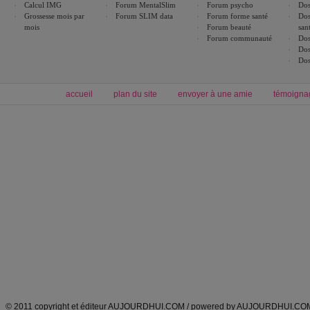
Calcul IMG
Forum MentalSlim
Forum psycho
Dos
Grossesse mois par
Forum SLIM data
Forum forme santé
Dos
mois
Forum beauté
san
Forum communauté
Dos
Dos
Dos
accueil
plan du site
envoyer à une amie
témoigna
Forum minceur
Forum cuisine
Commencer un régime
boissons, vins et cocktails
Alimentation équilibrée et nutrition
astuces et bons plans
Minceur
Recette cuisine
exercices physiques
recette facile
produits minceur
Recette poulet
Tags
:
ventre plat
|
maigrir des fesses
|
abdominaux
|
régime américain
|
régime mayo
|
Découvrez aussi
:
exercices abdominaux
|
recette wok
|
ANXA Partenaires
:
Recette
de cuisine |
Recette cuisine
|
© 2011 copyright et éditeur AUJOURDHUI.COM / powered by AUJOURDHUI.CO