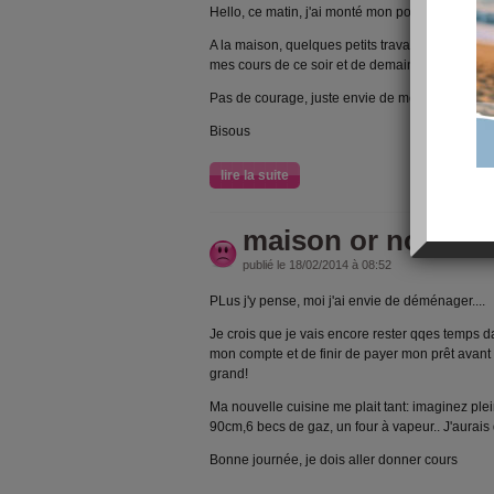
Hello, ce matin, j'ai monté mon poney, il était coo
A la maison, quelques petits travaux( joints de l
mes cours de ce soir et de demain. Pas vraiment e
Pas de courage, juste envie de mon fauteuil...
Bisous
lire la suite
maison or not mai
publié le 18/02/2014 à 08:52
PLus j'y pense, moi j'ai envie de déménager....
Je crois que je vais encore rester qqes temps dan
mon compte et de finir de payer mon prêt avan
grand!
Ma nouvelle cuisine me plait tant: imaginez pl
90cm,6 becs de gaz, un four à vapeur.. J'aurais
Bonne journée, je dois aller donner cours