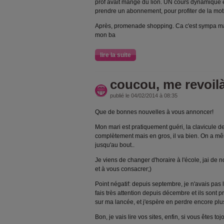
prof avait mangé du lion. UN cours dynamique et
prendre un abonnement, pour profiter de la mot
Après, promenade shopping. Ca c'est sympa ma
mon ba
lire la suite
coucou, me revoil
publié le 04/02/2014 à 08:35
Que de bonnes nouvelles à vous annoncer!
Mon mari est pratiquement guéri, la clavicule 
complètement mais en gros, il va bien. On a mêm
jusqu'au bout..
Je viens de changer d'horaire à l'école, jai d
et à vous consacrer;)
Point négatif: depuis septembre, je n'avais pas le
fais très attention depuis décembre et ils sont 
sur ma lancée, et j'espère en perdre encore plu
Bon, je vais lire vos sites, enfin, si vous êtes t