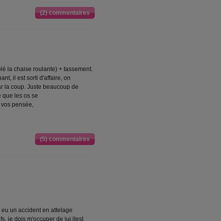
(2) commentaires
lé la chaise roulante) + tassement.
t, il est sorti d'affaire, on
par la coup. Juste beaucoup de
e que les os se
r vos pensée,
(5) commentaires
eu un accident en attelage
 je dois m'occuper de lui.lIest