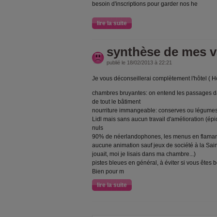
besoin d'inscriptions pour garder nos he
lire la suite
synthèse de mes 
publié le 18/02/2013 à 22:21
Je vous déconseillerai complètement l'hôtel ( Hô
chambres bruyantes: on entend les passages dan
de tout le bâtiment
nourriture immangeable: conserves ou légumes
Lidl mais sans aucun travail d'amélioration (épice
nuls
90% de néerlandophones, les menus en flama
aucune animation sauf jeux de société à la Sai
jouait, moi je lisais dans ma chambre...)
pistes bleues en général, à éviter si vous êtes 
Bien pour m
lire la suite