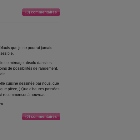
(0) commentaires
fauts que je ne pourrai jamais
essible.
 faire le ménage absolu dans les
moins de possibilités de rangement.
din.
ouvelle cuisine dessinée par nous, que
chaque pièce, ) Que d'heures passées
 tout recommencer à nouveau...
ra
(0) commentaires