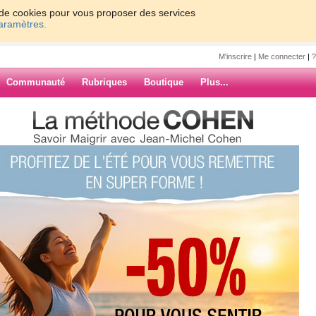
on de cookies pour vous proposer des services
paramètres.
M'inscrire
|
Me connecter
|
?
Communauté
Rubriques
Boutique
Plus...
7
8
9
10
Suiv. ›
»
ARCHIVES