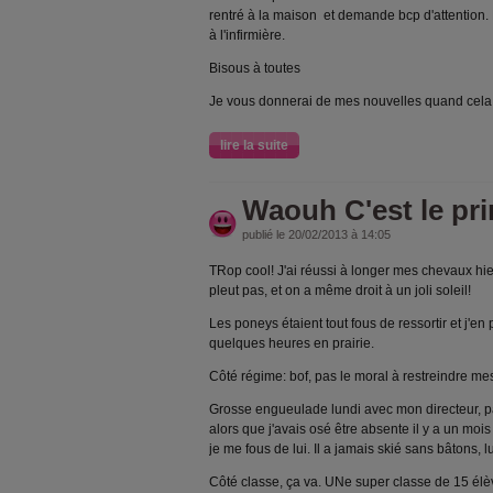
rentré à la maison et demande bcp d'attention.
à l'infirmière.
Bisous à toutes
Je vous donnerai de mes nouvelles quand cela i
lire la suite
Waouh C'est le p
publié le 20/02/2013 à 14:05
TRop cool! J'ai réussi à longer mes chevaux hier 
pleut pas, et on a même droit à un joli soleil!
Les poneys étaient tout fous de ressortir et j'en
quelques heures en prairie.
Côté régime: bof, pas le moral à restreindre mes
Grosse engueulade lundi avec mon directeur, pa
alors que j'avais osé être absente il y a un moi
je me fous de lui. Il a jamais skié sans bâtons, 
Côté classe, ça va. UNe super classe de 15 élève