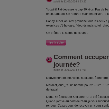
publié le 12/02/2014 à 13:22
Youpiiii! J'ai dépassé le cap 90 kilos! Pas de be
encourageant. On regarde maintenant vers le ca
Poney super, on s'est promené tous les deux à p
exercices d'éthologie. 4degrés mais soleil, cho
On prépare la soirée de cours...
lire la suite
Comment occuper
journée?
publié le 06/02/2014 à 17:05
Nouvel horaire, nouvelles habitudes à prendre, 
Mardi et jeudi, j'ai un horaire pourri: 9-12h, 18
de travail.
Donc, 6h à occuper. Cet aprem, j'ai été à la pis
Quand j'arrive au bord de l'eau, je vois surtout
rondeur. J'avais peur de recevoir un cours senio