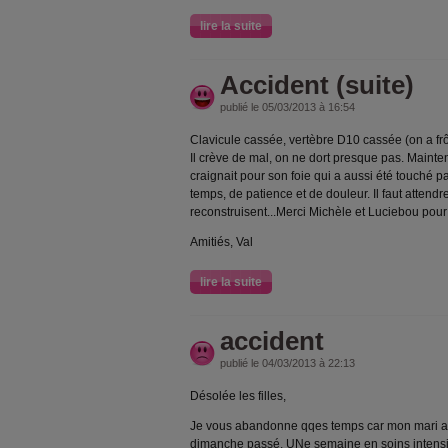
lire la suite
Accident (suite)
publié le 05/03/2013 à 16:54
Clavicule cassée, vertèbre D10 cassée (on a frô
Il crève de mal, on ne dort presque pas. Maintenan
craignait pour son foie qui a aussi été touché 
temps, de patience et de douleur. Il faut attendr
reconstruisent...Merci Michèle et Luciebou pou
Amitiés, Val
lire la suite
accident
publié le 04/03/2013 à 22:13
Désolée les filles,
Je vous abandonne qqes temps car mon mari a 
dimanche passé. UNe semaine en soins intensifs,