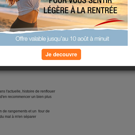
l. J'ai fait les boxes.
a cuisine). Maintenant, je prépare
nvie d'aller travailler ce soir...
(0) commentaires
Je decouvre
son
s l'actuelle, histoire de renflouer
t d'en recommencer un bien plus
ein de rangements et un four de
 du mal à m'en séparer