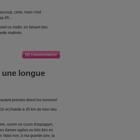
aucoup, certe, mais c'est
p 85...
ied ce matin, en faisant des
uette matinée.
(0) commentaires
 une longue
autant prendre direct les bonnes!!
-21h et j'habite à 35 km de mon lieu
cine, suivre un cours d'aquagym.
 des dames agées ou très très en
r. Mais non, à ma grande joie, la