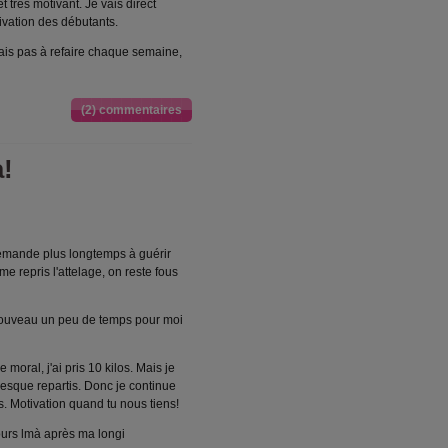
 très motivant. Je vais direct
ivation des débutants.
is pas à refaire chaque semaine,
(2) commentaires
à!
demande plus longtemps à guérir
e repris l'attelage, on reste fous
e nouveau un peu de temps pour moi
 moral, j'ai pris 10 kilos. Mais je
presque repartis. Donc je continue
s. Motivation quand tu nous tiens!
ojours lmà après ma longi