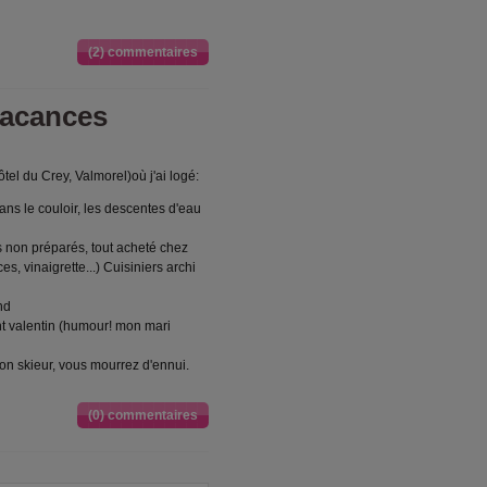
(2) commentaires
vacances
tel du Crey, Valmorel)où j'ai logé:
s le couloir, les descentes d'eau
 non préparés, tout acheté chez
s, vinaigrette...) Cuisiniers archi
nd
nt valentin (humour! mon mari
bon skieur, vous mourrez d'ennui.
(0) commentaires