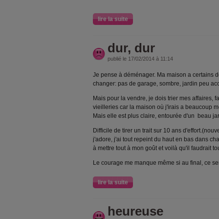
lire la suite
dur, dur
publié le 17/02/2014 à 11:14
Je pense à déménager. Ma maison a certains dé
changer: pas de garage, sombre, jardin peu acc
Mais pour la vendre, je dois trier mes affaires,
vieilleries car la maison où j'irais a beaucoup 
Mais elle est plus claire, entourée d'un beau jar
Difficile de tirer un trait sur 10 ans d'effort.(n
j'adore, j'ai tout repeint du haut en bas dans 
à mettre tout à mon goût et voilà qu'il faudrait
Le courage me manque même si au final, ce se
lire la suite
heureuse