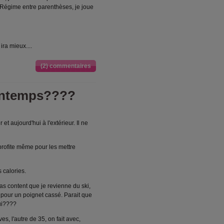
 Régime entre parenthèses, je joue
ra mieux....
(2) commentaires
rintemps????
et aujourd'hui à l'extérieur. Il ne
 profite même pour les mettre
 calories.
s content que je revienne du ski,
s pour un poignet cassé. Parait que
lui????
s, l'autre de 35, on fait avec,