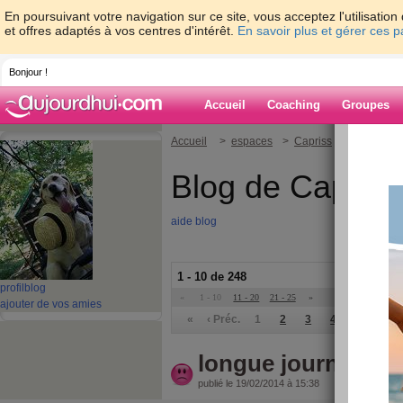
En poursuivant votre navigation sur ce site, vous acceptez l'utilisati
et offres adaptés à vos centres d'intérêt.
En savoir plus et gérer ces 
Bonjour !
Accueil
Coaching
Groupes
Accueil
>
espaces
>
Capriss
Blog de Capriss
aide blog
1 - 10 de 248
profil
blog
«
1 - 10
11 - 20
21 - 25
»
ajouter de vos amies
«
‹ Préc.
1
2
3
4
5
6
longue journée
publié le 19/02/2014 à 15:38