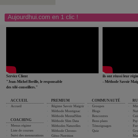
Aujourdhui.com en 1 clic !
Service Client
ils ont réussi leur rég
"Jean-Michel Berille, le responsable
- Méthode Savoir Maig
des télé-conseillers."
ACCUEIL
PREMIUM
COMMUNAUTÉ
RU
Accueil
Régime Savoir Maigrir
Groupes
Min
Méthode Montignac
Blogs
Nut
Méthode MentalSlim
Rencontres
Cui
COACHING
Méthode Slim Data
Bons plans
Psy
Menus régime
Méthodes Naturelles
Témoignages
For
Liste de courses
Méthode Chrono-
Quiz
Gro
Suivi des mensurations
Géno-Nutrition
Ma