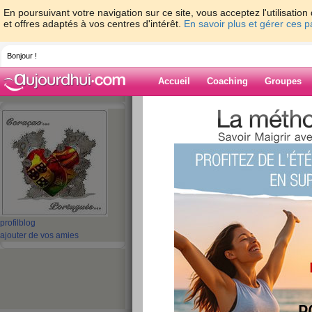
En poursuivant votre navigation sur ce site, vous acceptez l'utilisati
et offres adaptés à vos centres d'intérêt.
En savoir plus et gérer ces 
Bonjour !
Accueil
Coaching
Groupes
Accueil
>
espaces
>
AbatLesKilos
Blog de AbatLes
aide blog
31 - 40 de 115
profil
blog
«
1 - 10
11 - 12
»
ajouter de vos amies
«
‹ Préc.
1
2
3
4
5
6
BON MERCREDI A
MES BELLES !!!!!