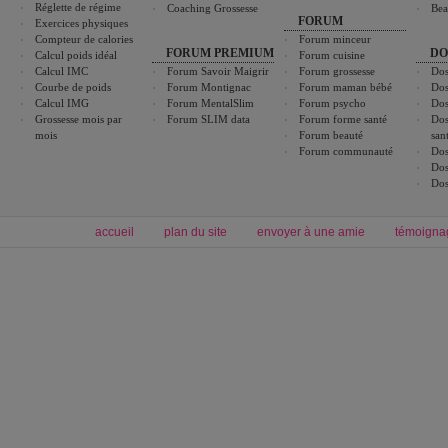
Réglette de régime
Coaching Grossesse
Bea
FORUM
Exercices physiques
Compteur de calories
Forum minceur
FORUM PREMIUM
DO
Calcul poids idéal
Forum cuisine
Calcul IMC
Forum Savoir Maigrir
Forum grossesse
Dos
Courbe de poids
Forum Montignac
Forum maman bébé
Dos
Calcul IMG
Forum MentalSlim
Forum psycho
Dos
Grossesse mois par
Forum SLIM data
Forum forme santé
Dos
mois
Forum beauté
san
Forum communauté
Dos
Dos
Dos
accueil
plan du site
envoyer à une amie
témoigna
Forum minceur
Forum cuisine
Commencer un régime
boissons, vins et cocktails
Alimentation équilibrée et nutrition
astuces et bons plans
Minceur
Recette cuisine
exercices physiques
recette facile
produits minceur
Recette poulet
Tags
:
ventre plat
|
maigrir des fesses
|
abdominaux
|
régime américain
|
régime mayo
|