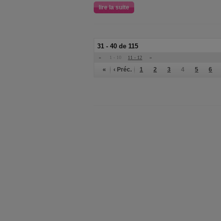
lire la suite
31 - 40 de 115
«
1 - 10
11 - 12
»
«
‹ Préc.
1
2
3
4
5
6