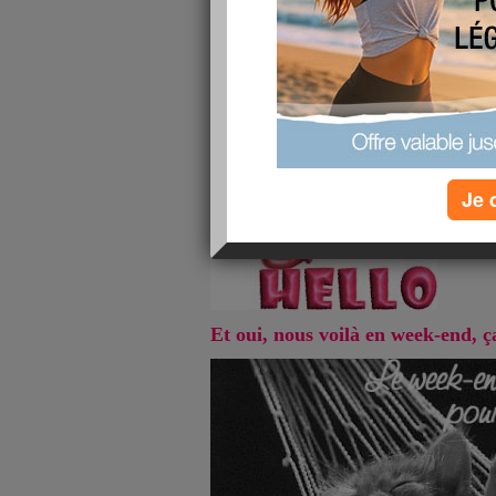
Hello !
Je 
Et oui, nous voilà en week-end, ç