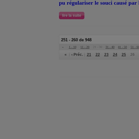
pu régulariser le souci causé par 
lire la suite
251 - 260 de 948
«
1 - 10
11 - 20
21 - 30
31 - 40
41 - 50
51 - 6
«
‹ Préc.
21
22
23
24
25
26