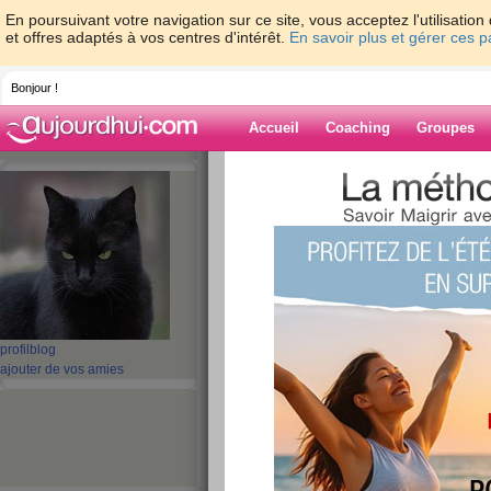
En poursuivant votre navigation sur ce site, vous acceptez l'utilisati
et offres adaptés à vos centres d'intérêt.
En savoir plus et gérer ces 
Bonjour !
Accueil
Coaching
Groupes
Accueil
>
espaces
>
michelle67
Blog de michell
aide blog
251 - 260 de 948
profil
blog
«
1 - 10
11 - 20
21 - 30
31 - 40
41 - 50
51 - 6
ajouter de vos amies
«
‹ Préc.
21
22
23
24
25
26
Week-end
publié le 03/03/2012 à 12:56