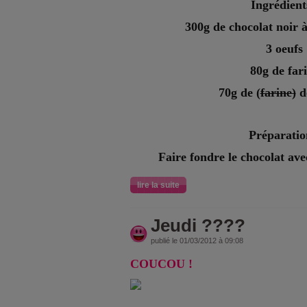
Ingrédient
300g de chocolat noir 
3 oeufs
80g de far
70g de (
farine)
d
Préparatio
Faire fondre le chocolat ave
lire la suite
Jeudi ????
publié le 01/03/2012 à 09:08
COUCOU !