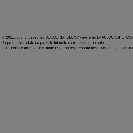
Tags
:
ventre plat
|
maigrir des fesses
|
abdominaux
|
régime américain
|
régime mayo
|
Découvrez aussi
:
exercices abdominaux
|
recette wok
|
ANXA Partenaires
:
Recette
de cuisine |
Recette cuisine
|
© 2011 copyright et éditeur AUJOURDHUI.COM / powered by AUJOURDHUI.CO
Reproduction totale ou partielle interdite sans accord préalable.
Aujourdhui.com collecte et traite les données personnelles dans le respect de la 