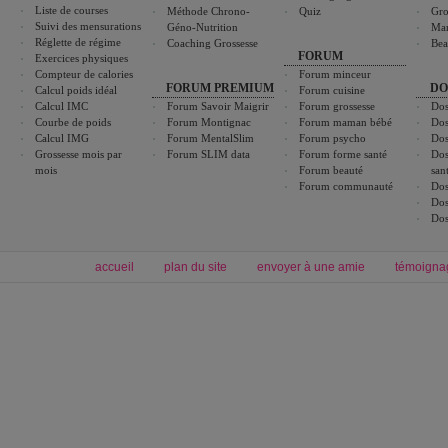
Liste de courses
Méthode Chrono-
Quiz
Gro
Suivi des mensurations
Géno-Nutrition
Ma
Réglette de régime
Coaching Grossesse
Bea
FORUM
Exercices physiques
Compteur de calories
Forum minceur
FORUM PREMIUM
DO
Calcul poids idéal
Forum cuisine
Calcul IMC
Forum Savoir Maigrir
Forum grossesse
Dos
Courbe de poids
Forum Montignac
Forum maman bébé
Dos
Calcul IMG
Forum MentalSlim
Forum psycho
Dos
Grossesse mois par
Forum SLIM data
Forum forme santé
Dos
mois
Forum beauté
san
Forum communauté
Dos
Dos
Dos
accueil
plan du site
envoyer à une amie
témoigna
Forum minceur
Forum cuisine
Commencer un régime
boissons, vins et cocktails
Alimentation équilibrée et nutrition
astuces et bons plans
Minceur
Recette cuisine
exercices physiques
recette facile
produits minceur
Recette poulet