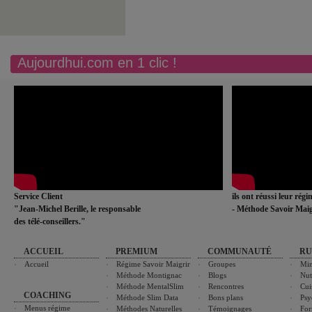
Aujourdhui.com en 1 clic !
Service Client
ils ont réussi leur rég
"Jean-Michel Berille, le responsable
- Méthode Savoir Maig
des télé-conseillers."
ACCUEIL
PREMIUM
COMMUNAUTÉ
RU
Accueil
Régime Savoir Maigrir
Groupes
Min
Méthode Montignac
Blogs
Nut
Méthode MentalSlim
Rencontres
Cui
COACHING
Méthode Slim Data
Bons plans
Psy
Menus régime
Méthodes Naturelles
Témoignages
For