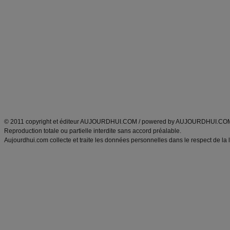
Alimentation équilibrée et nutrition
astuces et bons plans
Minceur
Recette cuisine
exercices physiques
recette facile
produits minceur
Recette poulet
Tags
:
ventre plat
|
maigrir des fesses
|
abdominaux
|
régime américain
|
régime mayo
|
Découvrez aussi
:
exercices abdominaux
|
recette wok
|
ANXA Partenaires
:
Recette
de cuisine |
Recette cuisine
|
© 2011 copyright et éditeur AUJOURDHUI.COM / powered by AUJOURDHUI.CO
Reproduction totale ou partielle interdite sans accord préalable.
Aujourdhui.com collecte et traite les données personnelles dans le respect de la 