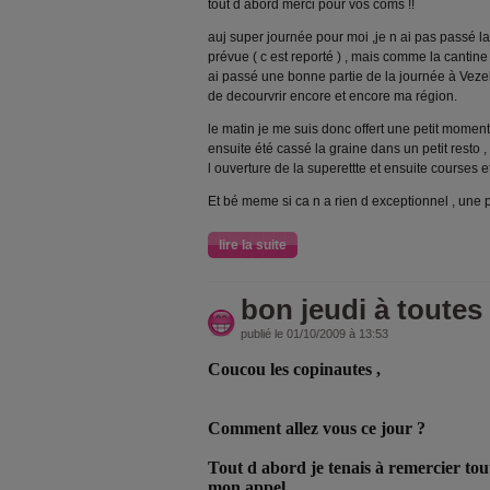
tout d abord merci pour vos coms !!
auj super journée pour moi ,je n ai pas passé
prévue ( c est reporté ) , mais comme la cantine e
ai passé une bonne partie de la journée à Vezelis
de decourvrir encore et encore ma région.
le matin je me suis donc offert une petit moment 
ensuite été cassé la graine dans un petit resto ,
l ouverture de la superettte et ensuite courses et
Et bé meme si ca n a rien d exceptionnel , une p
lire la suite
bon jeudi à toutes 
publié le 01/10/2009 à 13:53
Coucou les copinautes ,
Comment allez vous ce jour ?
Tout d abord je tenais à remercier tou
mon appel .