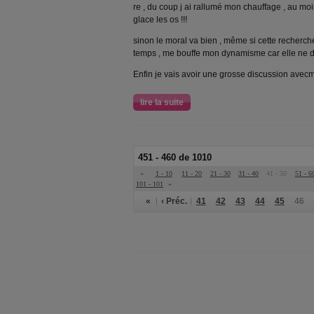
re , du coup j ai rallumé mon chauffage , au mo
glace les os !!!
sinon le moral va bien , même si cette recherc
temps , me bouffe mon dynamisme car elle ne d
Enfin je vais avoir une grosse discussion avec
lire la suite
451 - 460 de 1010
«
1 - 10
11 - 20
21 - 30
31 - 40
41 - 50
51 - 6
101 - 101
»
«
‹ Préc.
41
42
43
44
45
46