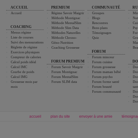
ACCUEIL
PREMIUM
COMMUNAUTÉ
RU
Accueil
Régime Savoir Maigrir
Groupes
Min
Méthode Montignac
Blogs
Nut
Méthode MentalSlim
Rencontres
Cui
COACHING
Méthode Slim Data
Bons plans
Psy
Menus régime
Méthodes Naturelles
Témoignages
For
Liste de courses
Méthode Chrono-
Quiz
Gro
Suivi des mensurations
Géno-Nutrition
Ma
Réglette de régime
Coaching Grossesse
Bea
FORUM
Exercices physiques
Compteur de calories
Forum minceur
FORUM PREMIUM
DO
Calcul poids idéal
Forum cuisine
Calcul IMC
Forum Savoir Maigrir
Forum grossesse
Dos
Courbe de poids
Forum Montignac
Forum maman bébé
Dos
Calcul IMG
Forum MentalSlim
Forum psycho
Dos
Grossesse mois par
Forum SLIM data
Forum forme santé
Dos
mois
Forum beauté
san
Forum communauté
Dos
Dos
Dos
accueil
plan du site
envoyer à une amie
témoigna
Forum minceur
Forum cuisine
Commencer un régime
boissons, vins et cocktails