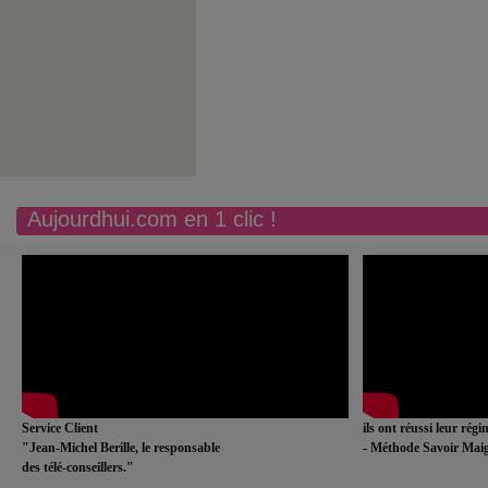
Aujourdhui.com en 1 clic !
Service Client
ils ont réussi leur rég
"Jean-Michel Berille, le responsable
- Méthode Savoir Maig
des télé-conseillers."