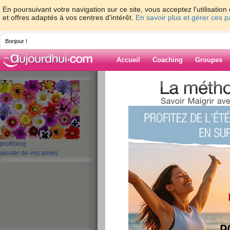
En poursuivant votre navigation sur ce site, vous acceptez l'utilisati
et offres adaptés à vos centres d'intérêt.
En savoir plus et gérer ces 
Bonjour !
Accueil
Coaching
Groupes
Accueil
>
espaces
>
SCARLATINE
Blog de SCARL
aide blog
profil
blog
ajouter de vos amies
451 - 460 de 1010
«
1 - 10
11 - 20
21 - 30
31 - 40
41 - 50
51 - 6
101 - 101
»
«
‹ Préc.
41
42
43
44
45
46
bon vendredi et b
publié le 16/10/2009 à 18:58