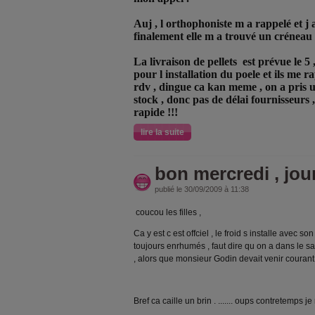
Auj , l orthophoniste m a rappelé et j a
finalement elle m a trouvé un créneau
La livraison de pellets
est prévue le 5 
pour l installation du poele et ils me 
rdv , dingue ca kan meme , on a pris u
stock , donc pas de délai fournisseurs 
rapide !!!
lire la suite
bon mercredi , jour
publié le 30/09/2009 à 11:38
coucou les filles ,
Ca y est c est offciel , le froid s installe avec so
toujours enrhumés , faut dire qu on a dans le sa
, alors que monsieur Godin devait venir courant 
Bref ca caille un brin . ....... oups contretemps je 