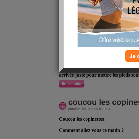
Coucou les amies ,
Comment allez vous auj ? moi ca va , 
commencé . En effet au moment de part
ma batterie lache , donc je n ai pas 
meme si il n y a pas beaucoup de comm
au moins un garagiste !! qui habite à 
meme rue lol ) bref sauvée .
Je 
Comme mes parents ont débarqué , j 
avec ma cop ,
avec mes petits soucis d
arrivée juste pour mettre les pieds sou
lire la suite
coucou les copine
publié le 15/10/2009 à 10:04
Coucou les copinettes ,
Comment allez vous ce matin ?