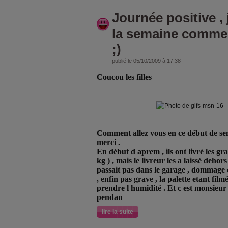
Journée positive ,
la semaine comm
;)
publié le 05/10/2009 à 17:38
Coucou les filles
Comment allez vous en ce début de se
merci .
En début d aprem , ils ont livré les gr
kg
) , mais le livreur les a laissé deho
passait pas dans le garage , dommage ca
, enfin pas grave , la palette etant film
prendre l humidité . Et c est monsieur 
pendan
lire la suite