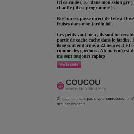
Ici ca caille ( 16° dans mon salon grr ) 
chauffe ( il est programmé ) .
Bref on est passé direct de l été à l hiv
fraises dans mon jardin lol .
Les petits vont bien , ils sont increvabl
partie de cache cache dans le jardin , h
ils se sont endormis à 22 heures !! Et c
comme des gardons . Ah mais où est d
me sent toujours raplap
lire la suite
COUCOU
publié le 13/10/2009 à 21:29
Coucou je ne sais pas si vous connaissez les Ma
occuper les petits