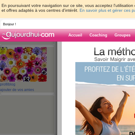
En poursuivant votre navigation sur ce site, vous acceptez l'utilisati
et offres adaptés à vos centres d'intérêt.
En savoir plus et gérer ces 
Bonjour !
Accueil
Coaching
Groupes
Accueil
>
espaces
>
SCARLATINE
Blog de SCARL
aide blog
profil
blog
ajouter de vos amies
401 - 410 de 1010
«
1 - 10
11 - 20
21 - 30
31 - 40
41 - 50
51 - 6
101 - 101
»
«
‹ Préc.
41
42
43
44
45
46
des petites nouvel
publié le 09/12/2009 à 16:07