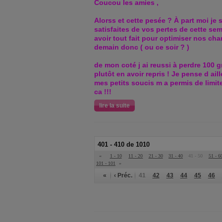
Coucou les amies ,
Alorss et cette pesée ? À part moi je
satisfaites de vos pertes de cette sem
avoir tout fait pour optimiser nos ch
demain donc ( ou ce soir ? )
de mon coté j ai reussi à perdre 100 g
plutôt en avoir repris ! Je pense d aill
mes petits soucis m a permis de limit
ca !!!
lire la suite
401 - 410 de 1010
«
1 - 10
11 - 20
21 - 30
31 - 40
41 - 50
51 - 6
101 - 101
»
«
‹ Préc.
41
42
43
44
45
46