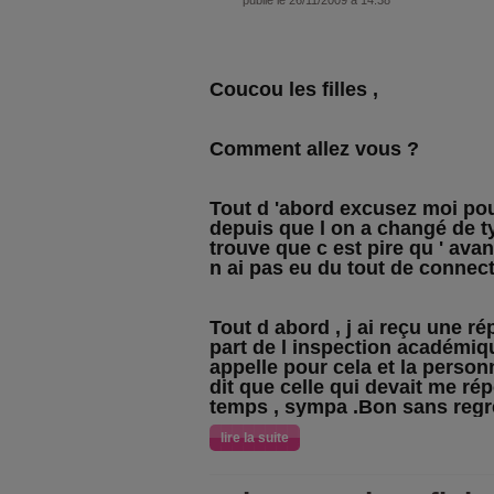
publié le 26/11/2009 à 14:38
Coucou les filles ,
Comment allez vous ?
Tout d 'abord excusez moi po
depuis que l on a changé de t
trouve que c est pire qu ' avan
n ai pas eu du tout de connect
Tout d abord , j ai reçu une r
part de l inspection académique
appelle pour cela et la perso
dit que celle qui devait me ré
temps , sympa .Bon sans regr
lire la suite