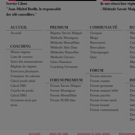
Service Client
ils ont réussi leur rég
"Jean-Michel Berille, le responsable
- Méthode Savoir Maig
des télé-conseillers."
ACCUEIL
PREMIUM
COMMUNAUTÉ
RU
Accueil
Régime Savoir Maigrir
Groupes
Min
Méthode Montignac
Blogs
Nut
Méthode MentalSlim
Rencontres
Cui
COACHING
Méthode Slim Data
Bons plans
Psy
Menus régime
Méthodes Naturelles
Témoignages
For
Liste de courses
Méthode Chrono-
Quiz
Gro
Suivi des mensurations
Géno-Nutrition
Ma
Réglette de régime
Coaching Grossesse
Bea
FORUM
Exercices physiques
Compteur de calories
Forum minceur
FORUM PREMIUM
DO
Calcul poids idéal
Forum cuisine
Calcul IMC
Forum Savoir Maigrir
Forum grossesse
Dos
Courbe de poids
Forum Montignac
Forum maman bébé
Dos
Calcul IMG
Forum MentalSlim
Forum psycho
Dos
Grossesse mois par
Forum SLIM data
Forum forme santé
Dos
mois
Forum beauté
san
Forum communauté
Dos
Dos
Dos
accueil
plan du site
envoyer à une amie
témoigna