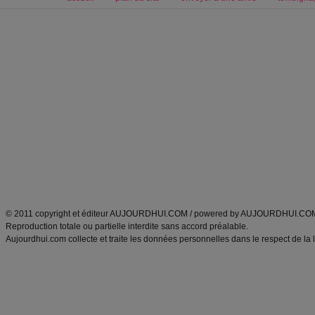
Forum minceur
Forum cuisine
Commencer un régime
boissons, vins et cocktails
Alimentation équilibrée et nutrition
astuces et bons plans
Minceur
Recette cuisine
exercices physiques
recette facile
produits minceur
Recette poulet
Tags
:
ventre plat
|
maigrir des fesses
|
abdominaux
|
régime américain
|
régime mayo
|
Découvrez aussi
:
exercices abdominaux
|
recette wok
|
ANXA Partenaires
:
Recette
de cuisine |
Recette cuisine
|
© 2011 copyright et éditeur AUJOURDHUI.COM / powered by AUJOURDHUI.CO
Reproduction totale ou partielle interdite sans accord préalable.
Aujourdhui.com collecte et traite les données personnelles dans le respect de la 