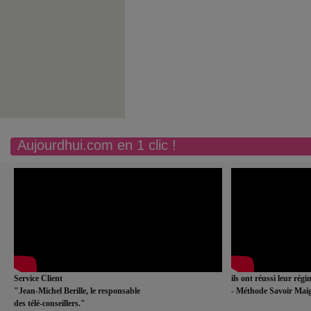
Aujourdhui.com en 1 clic !
Service Client
ils ont réussi leur rég
"Jean-Michel Berille, le responsable
- Méthode Savoir Maig
des télé-conseillers."