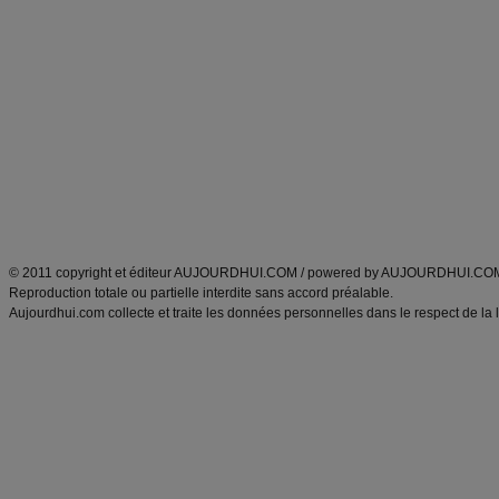
Alimentation équilibrée et nutrition
astuces et bons plans
Minceur
Recette cuisine
exercices physiques
recette facile
produits minceur
Recette poulet
Tags
:
ventre plat
|
maigrir des fesses
|
abdominaux
|
régime américain
|
régime mayo
|
Découvrez aussi
:
exercices abdominaux
|
recette wok
|
ANXA Partenaires
:
Recette
de cuisine |
Recette cuisine
|
© 2011 copyright et éditeur AUJOURDHUI.COM / powered by AUJOURDHUI.CO
Reproduction totale ou partielle interdite sans accord préalable.
Aujourdhui.com collecte et traite les données personnelles dans le respect de la 