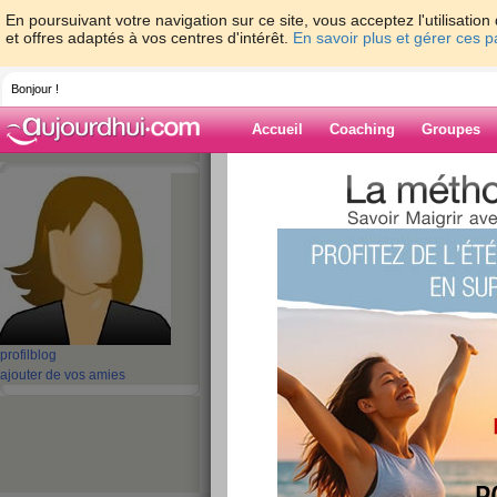
En poursuivant votre navigation sur ce site, vous acceptez l'utilisati
et offres adaptés à vos centres d'intérêt.
En savoir plus et gérer ces 
Bonjour !
Accueil
Coaching
Groupes
Accueil
>
espaces
>
aBella2022
Blog de aBella
aide blog
491 - 500 de 1343
profil
blog
«
1 - 10
11 - 20
21 - 30
31 - 40
41 - 50
51 - 6
ajouter de vos amies
101 - 110
111 - 120
121 - 130
131 - 135
»
«
‹ Préc.
41
42
43
44
45
46
Batterie Meizu BA