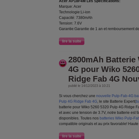
Acer AP18F4M Les Spécifications:
Marque: Acer
Technologie:Li-ion
Capacité: 7380mAh
Tension: 7.6V
Garantie:Garantie de 1 an et remboursement d
lire la suite
2800mAh Batterie 
4G pour Wiko 5260
Ridge Fab 4G Nouv
publié le 14/12/2023 à 10:21
Si vous cherchez une
nouvelle Pulp-Fab-4G bat
Pulp 4G Ridge Fab 4G
, le site Batterie Expert(
b
batterie pour Wiko 5260 5320 Pulp 4G Ridge 
et avec une tension de 3.7V, notre batterie est 
disponibles. Toutes nos
batteries Wiko Pulp-Fa
compatible originals et au prix favorable! Haute
lire la suite