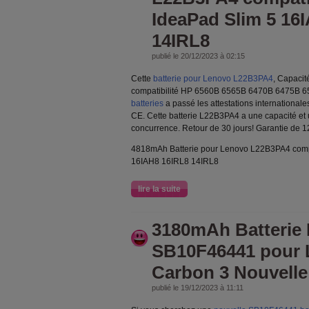
IdeaPad Slim 5 16
14IRL8
publié le 20/12/2023 à 02:15
Cette
batterie pour Lenovo L22B3PA4
, Capaci
compatibilité HP 6560B 6565B 6470B 6475B 6
batteries
a passé les attestations internationale
CE. Cette batterie L22B3PA4 a une capacité et u
concurrence. Retour de 30 jours! Garantie de 1
4818mAh Batterie pour Lenovo L22B3PA4 compa
16IAH8 16IRL8 14IRL8
lire la suite
3180mAh Batterie
SB10F46441 pour 
Carbon 3 Nouvelle
publié le 19/12/2023 à 11:11