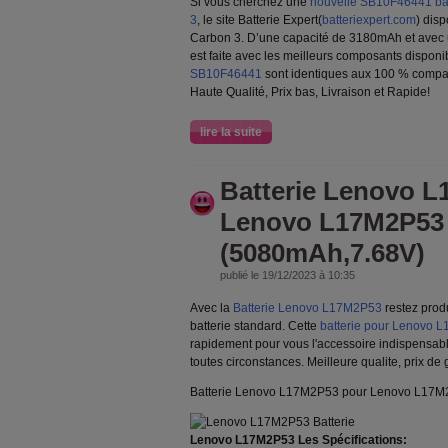
Si vous cherchez une
nouvelle SB10F46441 bat
3
, le site Batterie Expert(
batteriexpert.com
) dis
Carbon 3. D’une capacité de 3180mAh et avec u
est faite avec les meilleurs composants dispon
SB10F46441
sont identiques aux 100 % compatib
Haute Qualité, Prix bas, Livraison et Rapide!
lire la suite
Batterie Lenovo 
Lenovo L17M2P53
(5080mAh,7.68V)
publié le 19/12/2023 à 10:35
Avec la
Batterie Lenovo L17M2P53
restez prod
batterie standard. Cette
batterie pour Lenovo 
rapidement pour vous l'accessoire indispensabl
toutes circonstances. Meilleure qualite, prix de
Batterie Lenovo L17M2P53 pour Lenovo L17M
Lenovo L17M2P53 Les Spécifications: