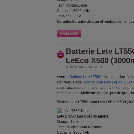
Marque: BLU
Technologie:Li-ion
Capacité: 5000mAh
Tension: 3.85V
Garantie:Garantie de 1 an et remboursement de
lire la suite
Batterie Letv LT55
LeEco X500 (3000
publié le 14/12/2023 à 10:52
Avec la
Batterie Letv LT55C
restez productif pl
standard. Cette
batterie pour Letv LeEco X500
l
vous l'accessoire indispensable afin de rester 
circonstances. Meilleure qualite, prix de gros, 
Batterie Letv LT55C pour Letv LeEco X500 (3
Letv LT55C Les Spécifications:
Marque: Letv
Technologie:Li-ion Polymer
Capacité: 3000mAh