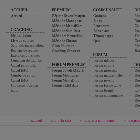
ACCUEIL
PREMIUM
COMMUNAUTÉ
RU
Accueil
Régime Savoir Maigrir
Groupes
Min
Méthode Montignac
Blogs
Nut
Méthode MentalSlim
Rencontres
Cui
COACHING
Méthode Slim Data
Bons plans
Psy
Menus régime
Méthodes Naturelles
Témoignages
For
Liste de courses
Méthode Chrono-
Quiz
Gro
Suivi des mensurations
Géno-Nutrition
Ma
Réglette de régime
Coaching Grossesse
Bea
FORUM
Exercices physiques
Compteur de calories
Forum minceur
FORUM PREMIUM
DO
Calcul poids idéal
Forum cuisine
Calcul IMC
Forum Savoir Maigrir
Forum grossesse
Dos
Courbe de poids
Forum Montignac
Forum maman bébé
Dos
Calcul IMG
Forum MentalSlim
Forum psycho
Dos
Grossesse mois par
Forum SLIM data
Forum forme santé
Dos
mois
Forum beauté
san
Forum communauté
Dos
Dos
Dos
accueil
plan du site
envoyer à une amie
témoigna
Forum minceur
Forum cuisine
Commencer un régime
boissons, vins et cocktails