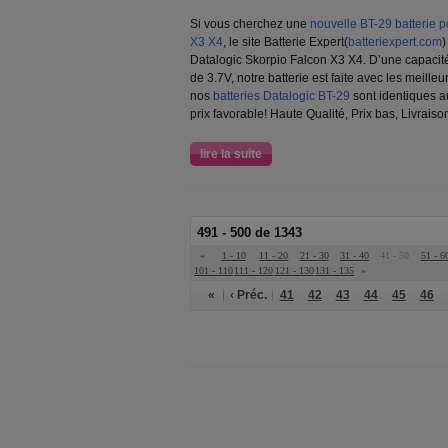
Si vous cherchez une
nouvelle BT-29 batterie p
X3 X4
, le site Batterie Expert(
batteriexpert.com
)
Datalogic Skorpio Falcon X3 X4. D’une capaci
de 3.7V, notre batterie est faite avec les meill
nos
batteries Datalogic BT-29
sont identiques a
prix favorable! Haute Qualité, Prix bas, Livraiso
lire la suite
491 - 500 de 1343
«
1 - 10
11 - 20
21 - 30
31 - 40
41 - 50
51 - 6
101 - 110
111 - 120
121 - 130
131 - 135
»
«
‹ Préc.
41
42
43
44
45
46