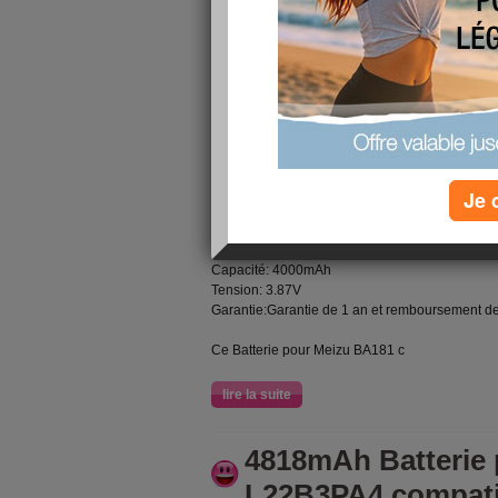
18 (4000mAh,3.87V
publié le 20/12/2023 à 02:57
Avec la
Batterie Meizu BA181
restez productif 
standard. Cette
batterie pour Meizu 18
longue d
l'accessoire indispensable afin de rester opérat
Meilleure qualite, prix de gros, large gamme de 
Batterie Meizu BA181 pour Meizu 18 (4000mAh
Je 
Meizu BA181 Les Spécifications:
Marque: Meizu
Technologie:Li-ion Polymer
Capacité: 4000mAh
Tension: 3.87V
Garantie:Garantie de 1 an et remboursement de
Ce Batterie pour Meizu BA181 c
lire la suite
4818mAh Batterie
L22B3PA4 compati