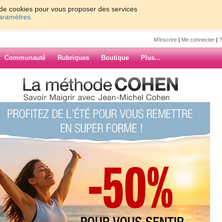
on de cookies pour vous proposer des services
paramètres.
M'inscrire
|
Me connecter
|
?
Communauté
Rubriques
Boutique
Plus...
2022
0
61 - 70
71 - 80
81 - 90
91 - 100
47
48
49
50
Suiv. ›
»
30-DC3800MA-
ARCHIVES