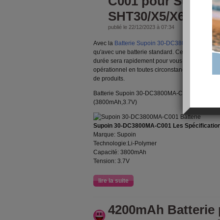
C001 pour Supoin
SHT30/X5/X6/X7 (
publié le 22/12/2023 à 07:34
Avec la
Batterie Supoin 30-DC3800MA-C001
re
qu'avec une batterie standard. Cette
batterie p
durée sera rapidement pour vous l'accessoire i
opérationnel en toutes circonstances. Meilleure
de produits.
Batterie Supoin 30-DC3800MA-C001 pour Sup
(3800mAh,3.7V)
Supoin 30-DC3800MA-C001 Les Spécificatio
Marque: Supoin
Technologie:Li-Polymer
Capacité: 3800mAh
Tension: 3.7V
lire la suite
4200mAh Batterie