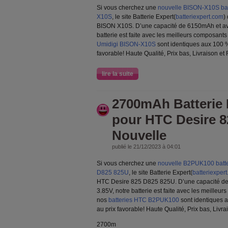
Si vous cherchez une
nouvelle BISON-X10S bat
X10S
, le site Batterie Expert(
batteriexpert.com
)
BISON X10S. D’une capacité de 6150mAh et ave
batterie est faite avec les meilleurs composant
Umidigi BISON-X10S
sont identiques aux 100 %
favorable! Haute Qualité, Prix bas, Livraison et
lire la suite
2700mAh Batteri
pour HTC Desire 
Nouvelle
publié le 21/12/2023 à 04:01
Si vous cherchez une
nouvelle B2PUK100 batte
D825 825U
, le site Batterie Expert(
batteriexper
HTC Desire 825 D825 825U. D’une capacité de
3.85V, notre batterie est faite avec les meilleu
nos
batteries HTC B2PUK100
sont identiques a
au prix favorable! Haute Qualité, Prix bas, Livr
2700m