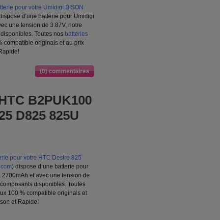
terie pour votre Umidigi BISON
 dispose d’une batterie pour Umidigi
c une tension de 3.87V, notre
s disponibles. Toutes nos
batteries
 compatible originals et au prix
 Rapide!
(0) commentaires
e HTC B2PUK100
825 D825 825U
rie pour votre HTC Desire 825
t.com
) dispose d’une batterie pour
 2700mAh et avec une tension de
rs composants disponibles. Toutes
ux 100 % compatible originals et
aison et Rapide!