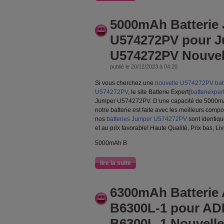
5000mAh Batterie
U574272PV pour 
U574272PV Nouvel
publié le 20/12/2023 à 04:20
Si vous cherchez une
nouvelle U574272PV batt
U574272PV
, le site Batterie Expert(
batteriexper
Jumper U574272PV. D’une capacité de 5000mAh
notre batterie est faite avec les meilleurs comp
nos
batteries Jumper U574272PV
sont identiqu
et au prix favorable! Haute Qualité, Prix bas, Li
5000mAh B
lire la suite
6300mAh Batterie
B6300L-1 pour AD
B6300L-1 Nouvelle