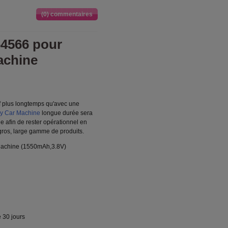
(0) commentaires
64566 pour
achine
f plus longtemps qu'avec une
oy Car Machine
longue durée sera
e afin de rester opérationnel en
 gros, large gamme de produits.
Machine (1550mAh,3.8V)
 30 jours