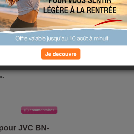
3800mAh,3.7V)
stez productif plus longtemps
our Supoin SHT30/X5/X6/X7
longue
ndispensable afin de rester
 qualite, prix de gros, large gamme
Je decouvre
oin SHT30/X5/X6/X7
ns:
(0) commentaires
 pour JVC BN-