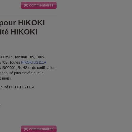
(0) commentaires
 pour HiKOKI
ité HiKOKI
1500mAh, Tension 18V, 100%
570B. Toutes
HiKOKI U2111A
s ISO9001, RoHS et de certification
fiabilité plus élevée que la
2 mois!
bilité HiKOKI U2111A
f
(0) commentaires