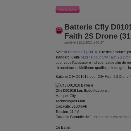
lire la suite
Batterie Cfly D010
Faith 2S Drone (3
publié le 21/12/2023 à 03:27
Avec la
Batterie Cfly D01016
restez productif p
standard. Cette
batterie pour Cfly Faith 2S Dro
pour vous l'accessoire indispensable afin de re
circonstances. Meilleure qualite, prix de gros, 
Batterie Cfly D01016 pour Cfly Faith 2S Drone
Cfly D01016 Les Spécifications:
Marque: Cfly
Technologie:Li-ion
Capacité: 3100mAh
Tension: 11.4V
Garantie:Garantie de 1 an et remboursement de
Ce Batteri