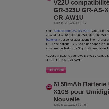
V22U compatibilit
GR-323U GR-AS-
GR-AW1U
publié le 22/12/2023 à 07:17
Cette
batterie pour JVC BN-V22U
, Capacité 4
compatibilité HP 6560B 6565B 6470B 6475B 6
batteries
a passé les attestations internationale
CE. Cette batterie BN-V22U a une capacité et un
concurrence. Retour de 30 jours! Garantie de 1
4200mAh Batterie pour JVC BN-V22U compati
X760U GR-AW1 GR-AW1U
lire la suite
6150mAh Batterie
X10S pour Umidig
Nouvelle
publié le 21/12/2023 à 04:48