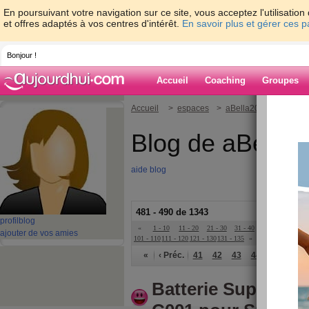
En poursuivant votre navigation sur ce site, vous acceptez l'utilisati
et offres adaptés à vos centres d'intérêt.
En savoir plus et gérer ces 
Bonjour !
Accueil
Coaching
Groupes
Accueil
>
espaces
>
aBella2022
Blog de aBella
aide blog
481 - 490 de 1343
profil
blog
«
1 - 10
11 - 20
21 - 30
31 - 40
41 - 50
51 - 6
ajouter de vos amies
101 - 110
111 - 120
121 - 130
131 - 135
»
«
‹ Préc.
41
42
43
44
45
46
Batterie Supoin 