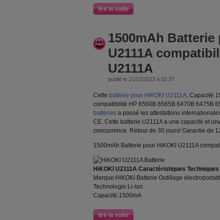
lire la suite
1500mAh Batterie
U2111A compatibil
U2111A
publié le 21/12/2023 à 02:37
Cette
batterie pour HiKOKI U2111A
, Capacité 
compatibilité HP 6560B 6565B 6470B 6475B 6
batteries
a passé les attestations internationale
CE. Cette batterie U2111A a une capacité et une 
concurrence. Retour de 30 jours! Garantie de 1
1500mAh Batterie pour HiKOKI U2111A compati
HiKOKI U2111A Caractéristiques Techniques
Marque:HiKOKI Batterie Outillage électroportati
Technologie:Li-ion
Capacité:1500mA
lire la suite