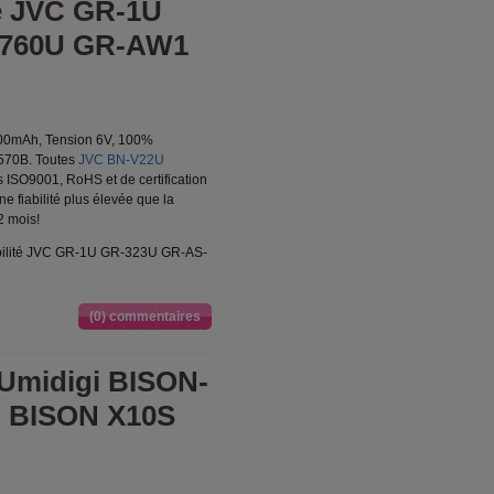
é JVC GR-1U
X760U GR-AW1
200mAh, Tension 6V, 100%
570B. Toutes
JVC BN-V22U
s ISO9001, RoHS et de certification
e fiabilité plus élevée que la
2 mois!
bilité JVC GR-1U GR-323U GR-AS-
(0) commentaires
 Umidigi BISON-
i BISON X10S