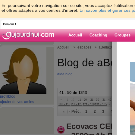
En poursuivant votre navigation sur ce site, vous acceptez l'utilisati
et offres adaptés à vos centres d'intérêt.
En savoir plus et gérer ces 
Bonjour !
Accueil
Coaching
Groupes
Accueil
>
espaces
>
aBella2022
Blog de aBella
aide blog
41 - 50 de 1343
profil
blog
«
1 - 10
11 - 20
21 - 30
31 - 40
41 - 50
51 - 6
ajouter de vos amies
101 - 110
111 - 120
121 - 130
131 - 135
»
«
‹ Préc.
1
2
3
4
5
6
Ecovacs CEN630 Au