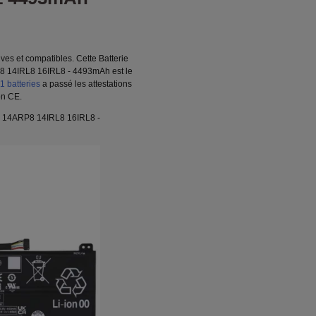
ves et compatibles. Cette Batterie
 14IRL8 16IRL8 - 4493mAh est le
 batteries
a passé les attestations
on CE.
7 14ARP8 14IRL8 16IRL8 -