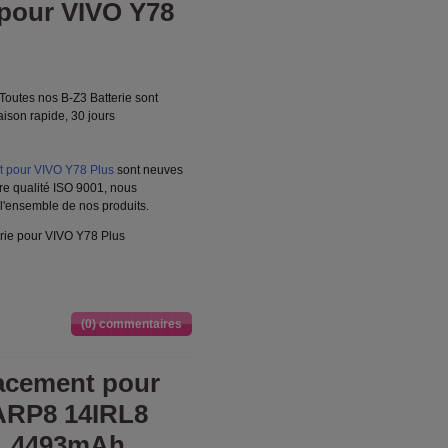
pour VIVO Y78
Toutes nos B-Z3 Batterie sont
aison rapide, 30 jours
t pour VIVO Y78 Plus
sont neuves
re qualité ISO 9001, nous
 l'ensemble de nos produits.
rie pour VIVO Y78 Plus
(0) commentaires
acement pour
ARP8 14IRL8
1 4493mAh