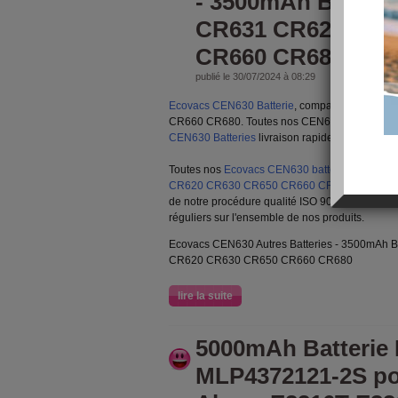
- 3500mAh Batteri
CR631 CR620 CR6
CR660 CR680
publié le 30/07/2024 à 08:29
Ecovacs CEN630 Batterie
, compatible Ecova
CR660 CR680. Toutes nos CEN630 Batterie son
CEN630 Batteries
livraison rapide, 30 jours r
Toutes nos
Ecovacs CEN630 batterie de remp
CR620 CR630 CR650 CR660 CR680
sont neu
de notre procédure qualité ISO 9001, nous proc
réguliers sur l'ensemble de nos produits.
Ecovacs CEN630 Autres Batteries - 3500mAh B
CR620 CR630 CR650 CR660 CR680
lire la suite
5000mAh Batterie
MLP4372121-2S po