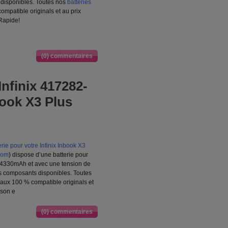
s disponibles. Toutes nos
batteries
mpatible originals et au prix
 Rapide!
(0) commentaires
nfinix 417282-
book X3 Plus
ie pour votre Infinix Inbook X3
.com
) dispose d’une batterie pour
e 4330mAh et avec une tension de
urs composants disponibles. Toutes
 aux 100 % compatible originals et
ison e
(0) commentaires