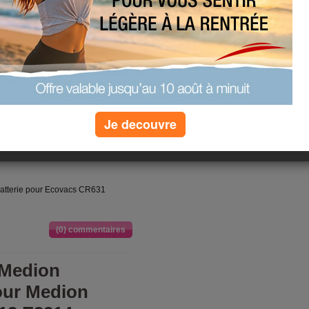
e pour Ecovacs
30 CR650
cs CR631 CR620 CR630 CR650
t neuves et compatibles.
Ecovacs
emboursement, 12 mois de garantie.
Je decouvre
lacement pour Ecovacs CR631
ves et compatibles. Dans le cadre
édons à des contrôles qualité
atterie pour Ecovacs CR631
(0) commentaires
 Medion
ur Medion