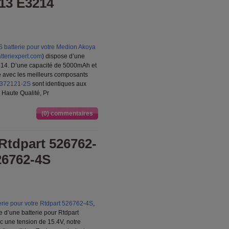
13 E3214
batterie pour votre Medion Akoya
tteriexpert.com
) dispose d’une
14. D’une capacité de 5000mAh et
te avec les meilleurs composants
4372121-2S
sont identiques aux
 Haute Qualité, Pr
(0) commentaires
Rtdpart 526762-
26762-4S
rie pour votre Rtdpart 526762-4S
,
e d’une batterie pour Rtdpart
 une tension de 15.4V, notre