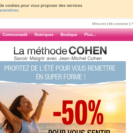
on de cookies pour vous proposer des services
paramètres.
M'inscrire
|
Me connecter
|
?
Communauté
Rubriques
Boutique
Plus...
2022
0
61 - 70
71 - 80
81 - 90
91 - 100
7
8
9
10
Suiv. ›
»
tres Batteries
ARCHIVES