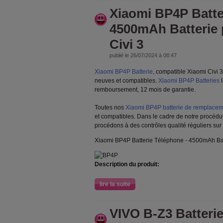
Xiaomi BP4P Batte
4500mAh Batterie 
Civi 3
publié le 26/07/2024 à 08:47
Xiaomi BP4P Batterie
, compatible Xiaomi Civi 
neuves et compatibles.
Xiaomi BP4P Batteries
l
remboursement, 12 mois de garantie.
Toutes nos
Xiaomi BP4P batterie de remplaceme
et compatibles. Dans le cadre de notre procédu
procédons à des contrôles qualité réguliers sur
Xiaomi BP4P Batterie Téléphone - 4500mAh Bat
Description du produit:
lire la suite
VIVO B-Z3 Batteri