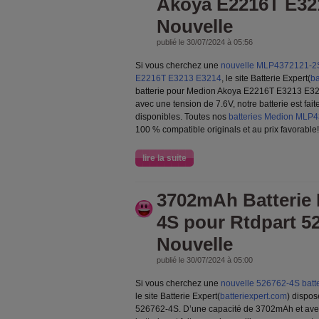
Akoya E2216T E32
Nouvelle
publié le 30/07/2024 à 05:56
Si vous cherchez une
nouvelle MLP4372121-2S 
E2216T E3213 E3214
, le site Batterie Expert(
ba
batterie pour Medion Akoya E2216T E3213 E32
avec une tension de 7.6V, notre batterie est fai
disponibles. Toutes nos
batteries Medion MLP
100 % compatible originals et au prix favorable!
lire la suite
3702mAh Batterie 
4S pour Rtdpart 5
Nouvelle
publié le 30/07/2024 à 05:00
Si vous cherchez une
nouvelle 526762-4S batte
le site Batterie Expert(
batteriexpert.com
) dispos
526762-4S. D’une capacité de 3702mAh et avec