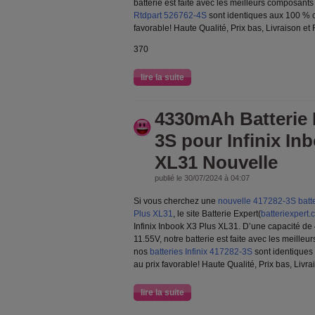
batterie est faite avec les meilleurs composant
Rtdpart 526762-4S
sont identiques aux 100 % co
favorable! Haute Qualité, Prix bas, Livraison et
370
lire la suite
4330mAh Batterie I
3S pour Infinix In
XL31 Nouvelle
publié le 30/07/2024 à 04:07
Si vous cherchez une
nouvelle 417282-3S batter
Plus XL31
, le site Batterie Expert(
batteriexpert
Infinix Inbook X3 Plus XL31. D’une capacité d
11.55V, notre batterie est faite avec les meille
nos
batteries Infinix 417282-3S
sont identiques
au prix favorable! Haute Qualité, Prix bas, Livra
lire la suite