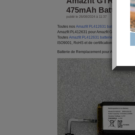
Amazfit GTR 4 - P
475mAh Batterie
publié le 26/08/2024 à 11:37
Toutes nos
Amazfit PL412631 batterie
sont neuv
Amazfit PL412631 pour Amazfit GTR 4 - 475mAh e
Toutes
Amazfit PL412631 batteries
a passé les 
ISO9001, RoHS et de certification CE.
Batterie de Remplacement pour Amazfit GTR 4