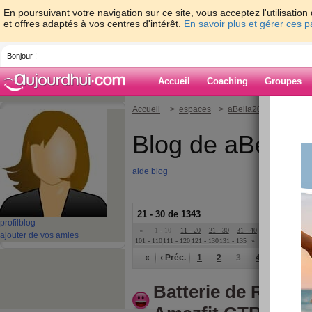
En poursuivant votre navigation sur ce site, vous acceptez l'utilisati
et offres adaptés à vos centres d'intérêt.
En savoir plus et gérer ces 
Bonjour !
Accueil
Coaching
Groupes
Accueil
>
espaces
>
aBella2022
Blog de aBella
aide blog
21 - 30 de 1343
profil
blog
«
1 - 10
11 - 20
21 - 30
31 - 40
41 - 50
51 - 6
ajouter de vos amies
101 - 110
111 - 120
121 - 130
131 - 135
»
«
‹ Préc.
1
2
3
4
5
6
Batterie de Rempl