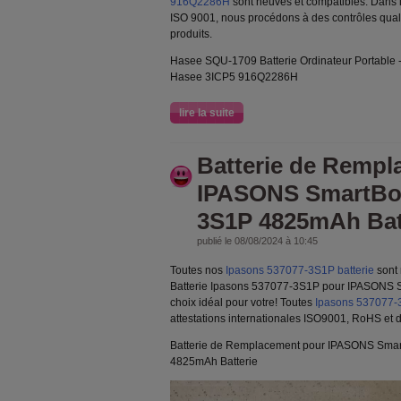
916Q2286H
sont neuves et compatibles. Dans l
ISO 9001, nous procédons à des contrôles quali
produits.
Hasee SQU-1709 Batterie Ordinateur Portable
Hasee 3ICP5 916Q2286H
lire la suite
Batterie de Rempl
IPASONS SmartBoo
3S1P 4825mAh Bat
publié le 08/08/2024 à 10:45
Toutes nos
Ipasons 537077-3S1P batterie
sont 
Batterie Ipasons 537077-3S1P pour IPASONS S
choix idéal pour votre! Toutes
Ipasons 537077-3
attestations internationales ISO9001, RoHS et de
Batterie de Remplacement pour IPASONS Sma
4825mAh Batterie