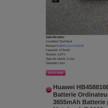
Spécification:
Condition:Tout Neuf
Marque:
Batterie pour Amazfit
Capacité :475mAh
Tension :3.87V
Type de cellule :Li-ion
Garantie:1 An<
lire la suite
Huawei HB458816
Batterie Ordinateu
3655mAh Batterie