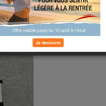
L412631
es et compatibles. Cette Batterie
st le choix idéal pour votre!
attestations internationales
 - PL412631 475mAh Batterie
Je decouvre