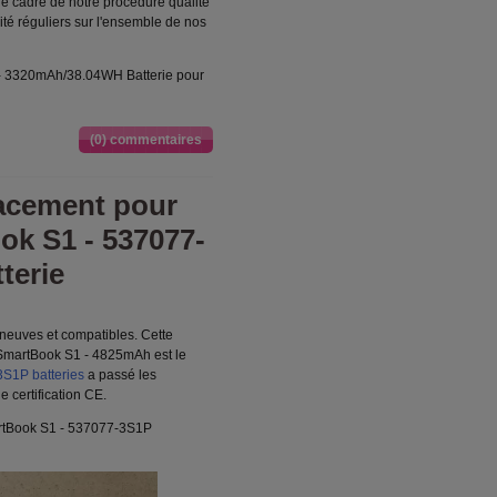
e cadre de notre procédure qualité
té réguliers sur l'ensemble de nos
 - 3320mAh/38.04WH Batterie pour
(0) commentaires
acement pour
k S1 - 537077-
terie
neuves et compatibles. Cette
martBook S1 - 4825mAh est le
S1P batteries
a passé les
 certification CE.
rtBook S1 - 537077-3S1P