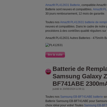
Amazfit PL412631 Batterie
, compatible Amazfi
Batterie sont neuves et compatibles.
Amazfit PL
30 jours remboursement, 12 mois de garantie.
Toutes nos
Amazfit PL412631 batterie de remp
neuves et compatibles. Dans le cadre de notre
procédons à des contrôles qualité réguliers sur
Amazfit PL412631 Autres Batteries - 475mAh Ba
lire la suite
Batterie de Rempl
Samsung Galaxy Z 
BF741ABE 2300mAh
publié le 20/08/2024 à 09:11
Toutes nos
Samsung EB-BF741ABE batterie
son
Batterie Samsung EB-BF741ABE pour Samsung G
choix idéal pour votre! Toutes
Samsung EB-BF74