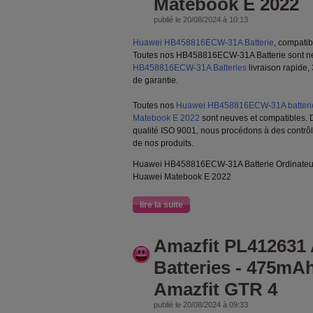
Matebook E 2022
publié le 20/08/2024 à 10:13
Huawei HB458816ECW-31A Batterie
, compati
Toutes nos HB458816ECW-31A Batterie sont ne
HB458816ECW-31A Batteries
livraison rapide
de garantie.
Toutes nos
Huawei HB458816ECW-31A batterie
Matebook E 2022
sont neuves et compatibles. 
qualité ISO 9001, nous procédons à des contrôle
de nos produits.
Huawei HB458816ECW-31A Batterie Ordinateur 
Huawei Matebook E 2022
lire la suite
Amazfit PL412631 
Batteries - 475mAh
Amazfit GTR 4
publié le 20/08/2024 à 09:33