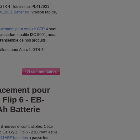
t GTR 4. Toutes nos PL412631
412631 Batteries
livraison rapide,
lacement pour Amazfit GTR 4
sont
 procédure qualité ISO 9001, nous
 l'ensemble de nos produits.
tterie pour Amazfit GTR 4
(0) commentaires
acement pour
Flip 6 - EB-
 Batterie
t neuves et compatibles. Cette
alaxy Z Flip 6 - 2300mAh est le
1ABE batteries
a passé les