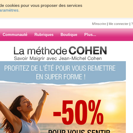
on de cookies pour vous proposer des services
paramètres.
M'inscrire
|
Me connecter
|
?
Communauté
Rubriques
Boutique
Plus...
2022
0
61 - 70
71 - 80
81 - 90
91 - 100
7
8
9
10
Suiv. ›
»
acement pour
ARCHIVES