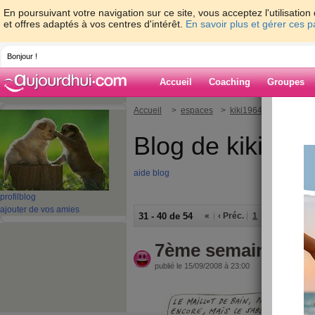
En poursuivant votre navigation sur ce site, vous acceptez l'utilisati
et offres adaptés à vos centres d'intérêt.
En savoir plus et gérer ces 
Bonjour !
Accueil
Coaching
Groupes
Accueil
>
espaces
>
kiki1964
Blog de kiki196
aide blog
profil
blog
ajouter de vos amies
31 - 40 de 54
«
‹ Préc.
1
2
3
4
5
7ème semaine
publié le 15/09/2008 à 23:00