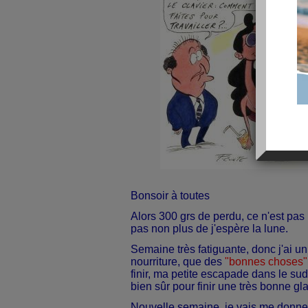
Bonsoir à toutes
Alors 300 grs de perdu, ce n'est pas 
pas non plus de j'espère la lune.
Semaine très fatiguante, donc j'ai 
nourriture, que des
"bonnes
choses" 
finir, ma petite escapade dans le su
bien sûr pour finir une très bonne gla
Nouvelle semaine, je vais me donner