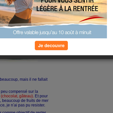
Je decouvre
beaucoup, mais il ne fallait
un peu compensé sur la
(chocolat, gâteau).
Et pour
d, beaucoup de fruits de mer
ce, je n'ai pas pu resister.
 comme objectif de rester