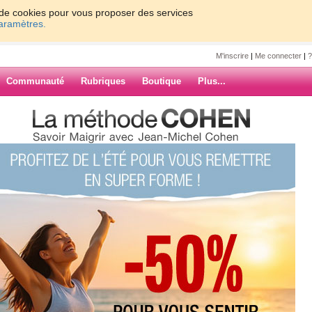
on de cookies pour vous proposer des services
paramètres.
M'inscrire
|
Me connecter
|
?
Communauté
Rubriques
Boutique
Plus...
4
6
Suiv. ›
»
ARCHIVES