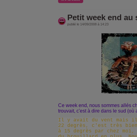
Petit week end au s
publié le 14/09/2008 à 14:23
Ce week end, nous sommes allés cher
trouvait, c'est à dire dans le sud (où a
Il y avait du vent mais i
22 degrès, c'est très bie
à 15 degrès par chez moi,
du brouillard en plus. No