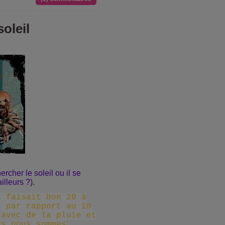
oleil
cher le soleil ou il se
illeurs ?).
l faisait bon 20 à
n par rapport au 10
 avec de la pluie et
us nous sommes