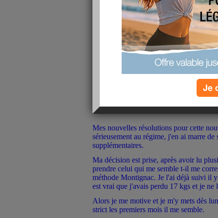
Je 
Mes nouvelles résolutions pour cette nou
sérieusement au régime, j'en ai marre de 
supplémentaires.
Ma décision est prise, après avoir lu plus
prendre celui qui me semble t-il me corr
méthode Montignac. Je l'ai déjà suivi il y
est vrai que j'avais perdu 17 kgs et je ne l
Alors je me motive et je m'y mets dès lundi
strict les premiers mois il me semble.