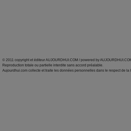
Minceur
Recette cuisine
exercices physiques
recette facile
produits minceur
Recette poulet
Tags
:
ventre plat
|
maigrir des fesses
|
abdominaux
|
régime américain
|
régime mayo
|
Découvrez aussi
:
exercices abdominaux
|
recette wok
|
ANXA Partenaires
:
Recette
de cuisine |
Recette cuisine
|
© 2011 copyright et éditeur AUJOURDHUI.COM / powered by AUJOURDHUI.CO
Reproduction totale ou partielle interdite sans accord préalable.
Aujourdhui.com collecte et traite les données personnelles dans le respect de la 