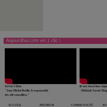
Aujourdhui.com en 1 clic !
Service Client
ils ont réussi leur rég
"Jean-Michel Berille, le responsable
- Méthode Savoir Maig
des télé-conseillers."
ACCUEIL
PREMIUM
COMMUNAUTÉ
RU