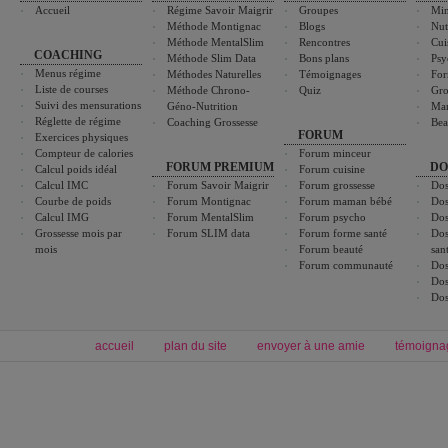
Accueil
Régime Savoir Maigrir
Groupes
Min
Méthode Montignac
Blogs
Nut
Méthode MentalSlim
Rencontres
Cui
COACHING
Méthode Slim Data
Bons plans
Psy
Menus régime
Méthodes Naturelles
Témoignages
For
Liste de courses
Méthode Chrono-
Quiz
Gro
Suivi des mensurations
Géno-Nutrition
Ma
Réglette de régime
Coaching Grossesse
Bea
FORUM
Exercices physiques
Compteur de calories
Forum minceur
FORUM PREMIUM
DO
Calcul poids idéal
Forum cuisine
Calcul IMC
Forum Savoir Maigrir
Forum grossesse
Dos
Courbe de poids
Forum Montignac
Forum maman bébé
Dos
Calcul IMG
Forum MentalSlim
Forum psycho
Dos
Grossesse mois par
Forum SLIM data
Forum forme santé
Dos
mois
Forum beauté
san
Forum communauté
Dos
Dos
Dos
accueil
plan du site
envoyer à une amie
témoigna
Forum minceur
Forum cuisine
Commencer un régime
boissons, vins et cocktails
Alimentation équilibrée et nutrition
astuces et bons plans