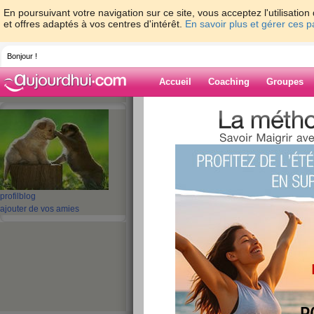
En poursuivant votre navigation sur ce site, vous acceptez l'utilisati
et offres adaptés à vos centres d'intérêt.
En savoir plus et gérer ces 
Bonjour !
Accueil
Coaching
Groupes
Accueil
>
espaces
>
kiki1964
Blog de kiki196
aide blog
profil
blog
ajouter de vos amies
11 - 20 de 54
«
‹ Préc.
1
2
3
4
5
Bonne résolution
publié le 10/01/2009 à 14:52