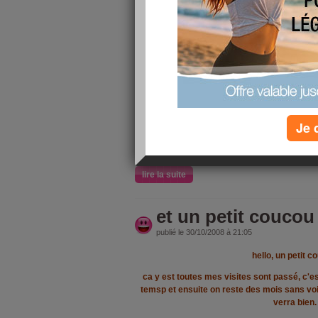
je suis HS........
et bin oui en plus avec se temps... et
loups ont peur de l'orage et depuis pl
top, ils se reveille et ont peur... et oui
grondé la nuit l'oarge
au boulot bin demain dernier jour avan
et lundi je fais le pnt (obligatoire de
Je 
va au boulot et les mecs a l'ecole, et mo
retour sur Arles pour aller chercher m
lire la suite
et un petit coucou
publié le 30/10/2008 à 21:05
hello, un petit c
ca y est toutes mes visites sont passé, c'e
temsp et ensuite on reste des mois sans voir
verra bien.