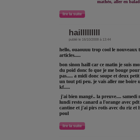
mathéo, aller en balade
lire la suite
hailllllllll
publié le 16/10/2008 à 13:44
hello, ouaouuu trop cool le nouveaux tt
articles.....
bon sinon haill car ce matin je suis mon
du poid donc fo que je me bouge pour
pas..... a midi donc soupe et deux peti
un tout pti peu. je vais aller me boire
kf.....
j'ai bien mangé.. la preuve.... samedi m
lundi resto canard a l'orange avec pdt 
cantine et j'ai pirs rotis avec du riz et h
poul
lire la suite