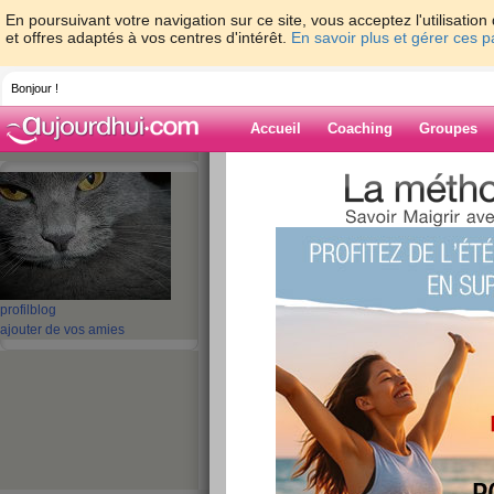
En poursuivant votre navigation sur ce site, vous acceptez l'utilisati
et offres adaptés à vos centres d'intérêt.
En savoir plus et gérer ces 
Bonjour !
Accueil
Coaching
Groupes
Accueil
>
espaces
>
sandy06
Blog de sandy0
aide blog
profil
blog
ajouter de vos amies
81 - 90 de 215
«
1 - 10
11 - 20
21 - 22
»
«
‹ Préc.
1
2
3
4
5
6
HS
publié le 06/11/2008 à 20:12