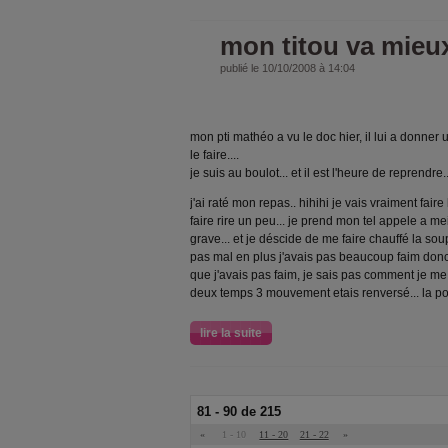
mon titou va mieu
publié le 10/10/2008 à 14:04
mon pti mathéo a vu le doc hier, il lui a donner 
le faire....
je suis au boulot... et il est l'heure de reprendre..
j'ai raté mon repas.. hihihi je vais vraiment faire
faire rire un peu... je prend mon tel appele a 
grave... et je déscide de me faire chauffé la s
pas mal en plus j'avais pas beaucoup faim donc
que j'avais pas faim, je sais pas comment je me 
deux temps 3 mouvement etais renversé... la po
lire la suite
81 - 90 de 215
«
1 - 10
11 - 20
21 - 22
»