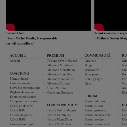
Service Client
ils ont réussi leur rég
"Jean-Michel Berille, le responsable
- Méthode Savoir Maig
des télé-conseillers."
ACCUEIL
PREMIUM
COMMUNAUTÉ
RU
Accueil
Régime Savoir Maigrir
Groupes
Min
Méthode Montignac
Blogs
Nut
Méthode MentalSlim
Rencontres
Cui
COACHING
Méthode Slim Data
Bons plans
Psy
Menus régime
Méthodes Naturelles
Témoignages
For
Liste de courses
Méthode Chrono-
Quiz
Gro
Suivi des mensurations
Géno-Nutrition
Ma
Réglette de régime
Coaching Grossesse
Bea
FORUM
Exercices physiques
Compteur de calories
Forum minceur
FORUM PREMIUM
DO
Calcul poids idéal
Forum cuisine
Calcul IMC
Forum Savoir Maigrir
Forum grossesse
Dos
Courbe de poids
Forum Montignac
Forum maman bébé
Dos
Calcul IMG
Forum MentalSlim
Forum psycho
Dos
Grossesse mois par
Forum SLIM data
Forum forme santé
Dos