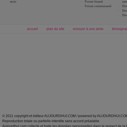
mois
Forum beauté
san
Forum communauté
Dos
Dos
Dos
accueil
plan du site
envoyer à une amie
témoigna
Forum minceur
Forum cuisine
Commencer un régime
boissons, vins et cocktails
Alimentation équilibrée et nutrition
astuces et bons plans
Minceur
Recette cuisine
exercices physiques
recette facile
produits minceur
Recette poulet
Tags
:
ventre plat
|
maigrir des fesses
|
abdominaux
|
régime américain
|
régime mayo
|
Découvrez aussi
:
exercices abdominaux
|
recette wok
|
ANXA Partenaires
:
Recette
de cuisine |
Recette cuisine
|
© 2011 copyright et éditeur AUJOURDHUI.COM / powered by AUJOURDHUI.CO
Reproduction totale ou partielle interdite sans accord préalable.
Aujourdhui.com collecte et traite les données personnelles dans le respect de la 