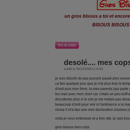
un gros bisous a toi et encor
BISOUS BISOUS
lire la suite
desolé.... mes cop
publié le 28/10/2008 à 14:00
je suis désolé de pas pouvoir passé plus souve
ca fais quelque jour que je n'ai plus trop le temp
d'ordi puis mon frere, la mes parents (qui parte c
les mail avec mon cheri car c'etais un peu boff 
discuterais plus si le soir je me metais pas devan
beaucoup d'ordi pour voir si l'ambiance a la m
chose il m'a fais une mini declaration d'amour j
voila je vous embrasse et a tres vite. je vais bo
gros bisous mes cops