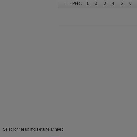
«
‹ Préc.
1
2
3
4
5
6
Sélectionner un mois et une année :