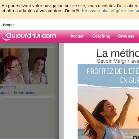
En poursuivant votre navigation sur ce site, vous acceptez l'utilisati
et offres adaptés à vos centres d'intérêt.
En savoir plus et gérer ces 
Bonjour !
Accueil
Coaching
Groupes
Accueil
>
espaces
>
annie08
Blog de annie0
aide blog
profil
blog
ajouter de vos amies
41 - 50 de 349
«
1 - 10
11 - 20
21 - 30
31 - 35
»
«
‹ Préc.
1
2
3
4
5
6
***************BLA
SYLVIANE NOTRE