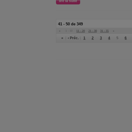
lire la suite
41 - 50 de 349
«
1 - 10
11 - 20
21 - 30
31 - 35
»
«
‹ Préc.
1
2
3
4
5
6