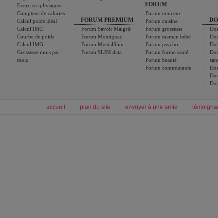
FORUM
Exercices physiques
Compteur de calories
Forum minceur
FORUM PREMIUM
DO
Calcul poids idéal
Forum cuisine
Calcul IMC
Forum Savoir Maigrir
Forum grossesse
Dos
Courbe de poids
Forum Montignac
Forum maman bébé
Dos
Calcul IMG
Forum MentalSlim
Forum psycho
Dos
Grossesse mois par
Forum SLIM data
Forum forme santé
Dos
mois
Forum beauté
san
Forum communauté
Dos
Dos
Dos
accueil
plan du site
envoyer à une amie
témoigna
Forum minceur
Forum cuisine
Commencer un régime
boissons, vins et cocktails
Alimentation équilibrée et nutrition
astuces et bons plans
Minceur
Recette cuisine
exercices physiques
recette facile
produits minceur
Recette poulet
Tags
:
ventre plat
|
maigrir des fesses
|
abdominaux
|
régime américain
|
régime mayo
|