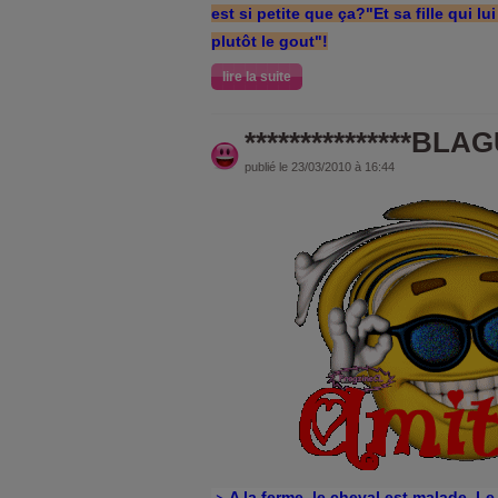
est si petite que ça?"Et sa fille qui l
plutôt le gout"!
lire la suite
***************BLAGU
publié le 23/03/2010 à 16:44
>
A la ferme, le cheval est malade. Le 