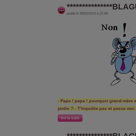
***************BLAGU
publié le 28/02/2010 à 22:58
- Papa ! papa ! pourquoi grand-mère e
jardin ? - T'inquiète pas et passe moi
lire la suite
***************BLAGU