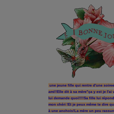
une jeune fille qui rentre d'une soire
ami!!Elle dit à sa mère"ça y est je l'a
lui demande quoi!!!!Sa fille lui répon
mon chéri !Et je peux même te dire qu 
à une anchois!La mère un peu rassuré