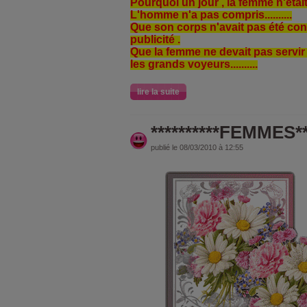
Pourquoi un jour , la femme n'était p
L'homme n'a pas compris..........
Que son corps n'avait pas été conç
publicité .
Que la femme ne devait pas servir
les grands voyeurs..........
lire la suite
**********FEMMES***
publié le 08/03/2010 à 12:55