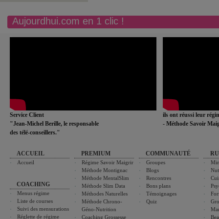
Aujourdhui.com en 1 clic !
Service Client
ils ont réussi leur rég
"Jean-Michel Berille, le responsable
- Méthode Savoir Maig
des télé-conseillers."
ACCUEIL
PREMIUM
COMMUNAUTÉ
RU
Accueil
Régime Savoir Maigrir
Groupes
Min
Méthode Montignac
Blogs
Nut
Méthode MentalSlim
Rencontres
Cui
COACHING
Méthode Slim Data
Bons plans
Psy
Menus régime
Méthodes Naturelles
Témoignages
For
Liste de courses
Méthode Chrono-
Quiz
Gro
Suivi des mensurations
Géno-Nutrition
Ma
Réglette de régime
Coaching Grossesse
Bea