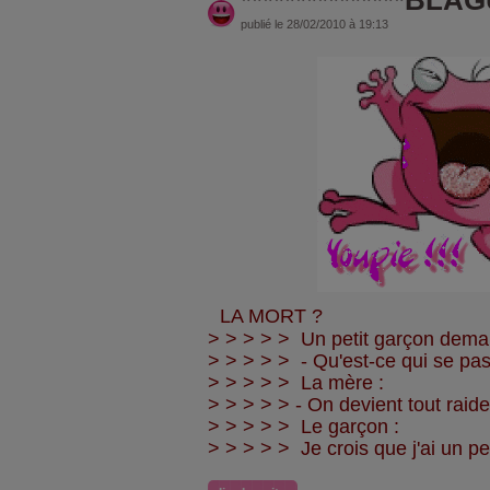
publié le 28/02/2010 à 19:13
LA MORT ?
> > > > > Un petit garçon dem
> > > > > - Qu'est-ce qui se p
> > > > > La mère :
> > > > > - On devient tout raide
> > > > > Le garçon :
> > > > > Je crois que j'ai un pe