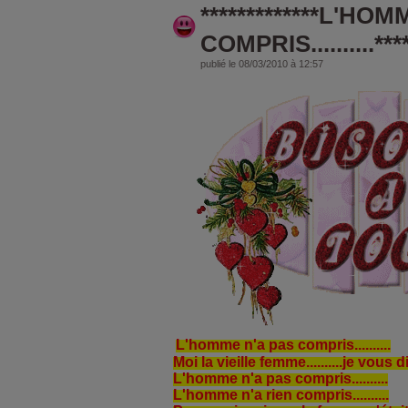
*************L'HO
COMPRIS..........****
publié le 08/03/2010 à 12:57
L'homme n'a pas compris..........
Moi la vieille femme..........je vous dis.
L'homme n'a pas compris..........
L'homme n'a rien compris..........