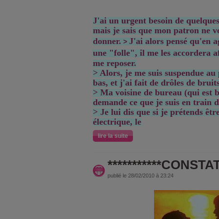
J'ai un urgent besoin de quelque
mais je
sais que mon patron ne v
donner.
J'ai alors pensé qu'en 
>
une "folle", il me les
accordera af
me reposer.
> Alors, je me suis suspendue au 
bas, et j'ai fait de drôles de bruit
> Ma voisine de bureau (qui est 
demande ce que je suis en train d
> Je lui dis que si je prétends êt
électrique, le
lire la suite
***********CONSTATA
publié le 28/02/2010 à 23:24