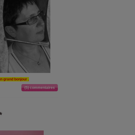
un grand bonjour .
(5) commentaires
*