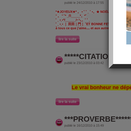
publié le 24/12/2010 à 17:55
*★JOYEUX★* 。 • ˚ ˚ ˛ ˚ •。★ NOËL ★ 。* 。
° 。 ° ˚* _Π_____*。*˚
˚ ˛ •˛•*/______/~＼。˚ ˚ ˛
˚ ˛ •˛• ｜ 田田｜門｜ ˚ET BONNE FETE DE FIN D'AN
à tous ce que j'aime.... et aux autres♥♥♥♥
lire la suite
*****CITATIONS*****
publié le 23/12/2010 à 03:42
Le vrai bonheur ne dépe
lire la suite
***PROVERBE*****
publié le 16/12/2010 à 15:49