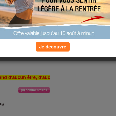
NEE ...
(4) commentaires
Je decouvre
****
nd d'aucun être, d'aucun objet extérieur. Il ne dépe
(0) commentaires
**