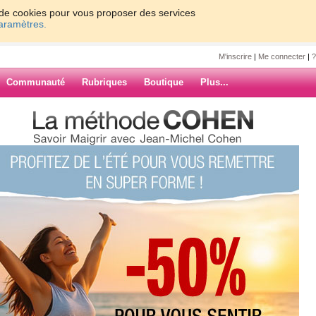
on de cookies pour vous proposer des services
paramètres.
M'inscrire
|
Me connecter
|
?
Communauté
Rubriques
Boutique
Plus...
8
7
8
9
10
Suiv. ›
»
ETES A
ARCHIVES