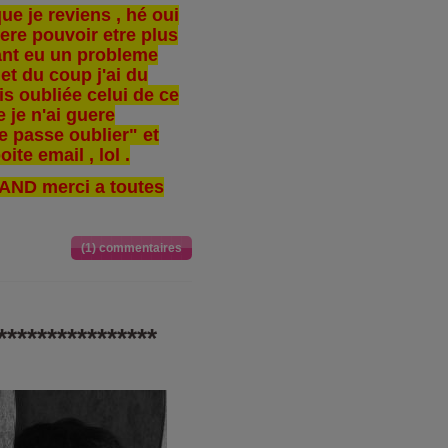
ue je reviens , hé oui
pere pouvoir etre plus
yant eu un probleme
et du coup j'ai du
is oubliée celui de ce
 je n'ai guere
de passe oublier" et
ite email , lol .
AND merci a toutes
(1) commentaires
**************