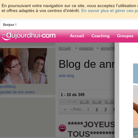
En poursuivant votre navigation sur ce site, vous acceptez l'utilisati
et offres adaptés à vos centres d'intérêt.
En savoir plus et gérer ces 
Bonjour !
Accueil
Coaching
Groupes
Accueil
>
espaces
>
annie08
Blog de annie0
aide blog
profil
blog
ajouter de vos amies
1 - 10 de 349
«
1 - 10
11 - 20
21 - 30
31 - 35
»
«
‹ Préc.
1
2
3
4
5
6
*****JOYEUSES F
TOUS********