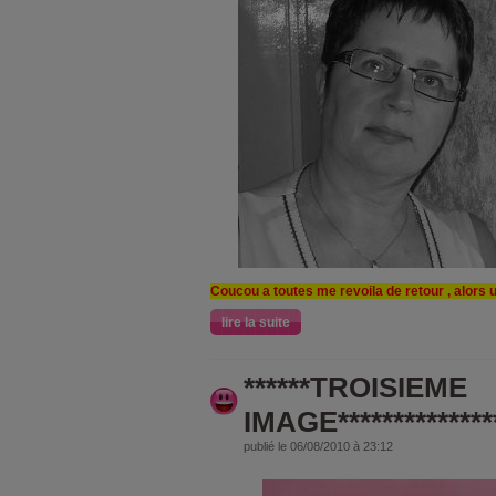
Coucou a toutes me revoila de retour , alors 
lire la suite
******TROISIEME
IMAGE**************
publié le 06/08/2010 à 23:12