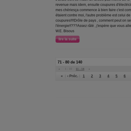
revenue mais idem, ensuite coupures d'électricit
mes chériesça commence à bien faire c'est comm
étaient contre moi, l'autre problème est celui de 
coupures!!!!Drôle de pays , comment peut on se
l'énergie!!???Assez râlé , j'espère que vous al
W.E. Bisous
lire la suite
71 - 80 de 140
«
1 - 10
11 - 14
»
«
‹ Préc.
1
2
3
4
5
6