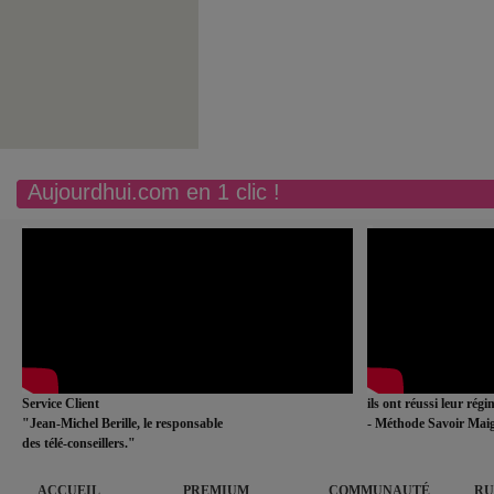
Aujourdhui.com en 1 clic !
Service Client
ils ont réussi leur rég
"Jean-Michel Berille, le responsable
- Méthode Savoir Maig
des télé-conseillers."
ACCUEIL
PREMIUM
COMMUNAUTÉ
RU