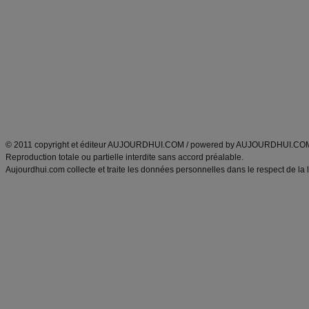
Minceur
Recette cuisine
exercices physiques
recette facile
produits minceur
Recette poulet
Tags
:
ventre plat
|
maigrir des fesses
|
abdominaux
|
régime américain
|
régime mayo
|
Découvrez aussi
:
exercices abdominaux
|
recette wok
|
ANXA Partenaires
:
Recette
de cuisine |
Recette cuisine
|
© 2011 copyright et éditeur AUJOURDHUI.COM / powered by AUJOURDHUI.CO
Reproduction totale ou partielle interdite sans accord préalable.
Aujourdhui.com collecte et traite les données personnelles dans le respect de la 