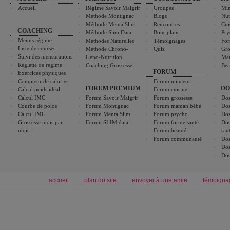
Accueil
Régime Savoir Maigrir
Groupes
Min
Méthode Montignac
Blogs
Nut
Méthode MentalSlim
Rencontres
Cui
COACHING
Méthode Slim Data
Bons plans
Psy
Menus régime
Méthodes Naturelles
Témoignages
For
Liste de courses
Méthode Chrono-
Quiz
Gro
Suivi des mensurations
Géno-Nutrition
Ma
Réglette de régime
Coaching Grossesse
Bea
FORUM
Exercices physiques
Compteur de calories
Forum minceur
FORUM PREMIUM
DO
Calcul poids idéal
Forum cuisine
Calcul IMC
Forum Savoir Maigrir
Forum grossesse
Dos
Courbe de poids
Forum Montignac
Forum maman bébé
Dos
Calcul IMG
Forum MentalSlim
Forum psycho
Dos
Grossesse mois par
Forum SLIM data
Forum forme santé
Dos
mois
Forum beauté
san
Forum communauté
Dos
Dos
Dos
accueil
plan du site
envoyer à une amie
témoigna
Forum minceur
Forum cuisine
Commencer un régime
boissons, vins et cocktails
Alimentation équilibrée et nutrition
astuces et bons plans