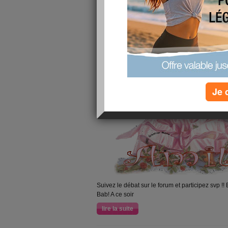
Je 
Suivez le débat sur le forum et participez svp !!
Bab! A ce soir
lire la suite