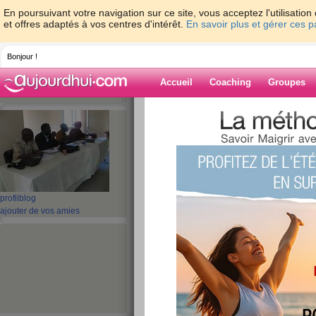
En poursuivant votre navigation sur ce site, vous acceptez l'utilisati
et offres adaptés à vos centres d'intérêt.
En savoir plus et gérer ces 
Bonjour !
Accueil
Coaching
Groupes
Accueil
>
espaces
>
SIRA
Blog de SIRA
aide blog
profil
blog
ajouter de vos amies
71 - 80 de 140
«
1 - 10
11 - 14
»
«
‹ Préc.
1
2
3
4
5
6
Régime Bab!!!
publié le 07/11/2007 à 18:31