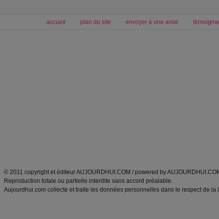
accueil
plan du site
envoyer à une amie
témoigna
Forum minceur
Forum cuisine
Commencer un régime
boissons, vins et cocktails
Alimentation équilibrée et nutrition
astuces et bons plans
Minceur
Recette cuisine
exercices physiques
recette facile
produits minceur
Recette poulet
Tags
:
ventre plat
|
maigrir des fesses
|
abdominaux
|
régime américain
|
régime mayo
|
Découvrez aussi
:
exercices abdominaux
|
recette wok
|
ANXA Partenaires
:
Recette
de cuisine |
Recette cuisine
|
© 2011 copyright et éditeur AUJOURDHUI.COM / powered by AUJOURDHUI.CO
Reproduction totale ou partielle interdite sans accord préalable.
Aujourdhui.com collecte et traite les données personnelles dans le respect de la 