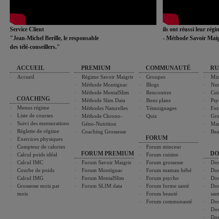
Service Client
ils ont réussi leur rég
"Jean-Michel Berille, le responsable
- Méthode Savoir Maig
des télé-conseillers."
ACCUEIL
PREMIUM
COMMUNAUTÉ
RU
Accueil
Régime Savoir Maigrir
Groupes
Min
Méthode Montignac
Blogs
Nut
Méthode MentalSlim
Rencontres
Cui
COACHING
Méthode Slim Data
Bons plans
Psy
Menus régime
Méthodes Naturelles
Témoignages
For
Liste de courses
Méthode Chrono-
Quiz
Gro
Suivi des mensurations
Géno-Nutrition
Ma
Réglette de régime
Coaching Grossesse
Bea
FORUM
Exercices physiques
Compteur de calories
Forum minceur
FORUM PREMIUM
DO
Calcul poids idéal
Forum cuisine
Calcul IMC
Forum Savoir Maigrir
Forum grossesse
Dos
Courbe de poids
Forum Montignac
Forum maman bébé
Dos
Calcul IMG
Forum MentalSlim
Forum psycho
Dos
Grossesse mois par
Forum SLIM data
Forum forme santé
Dos
mois
Forum beauté
san
Forum communauté
Dos
Dos
Dos