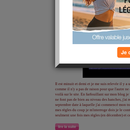
Je 
Il est minuit et demi et je me suis relevée il y a
comme il n'y a pas de raison pour que l'autre n
voilà sur le site. En farfouillant sur mon blog je
ne font pas de bien au niveau des hanches, j'ai r
septembre date à laquelle j'ai commencé mon t
mes règles du coup je m'interroge dois je le con
seulment une fois mes règles (en décembre) et c
lire la suite