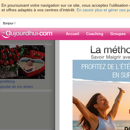
En poursuivant votre navigation sur ce site, vous acceptez l'utilisati
et offres adaptés à vos centres d'intérêt.
En savoir plus et gérer ces 
Bonjour !
Accueil
Coaching
Groupes
Accueil
>
espaces
>
mielle19
Blog de mielle1
aide blog
profil
blog
ajouter de vos amies
91 - 100 de 422
«
1 - 10
11 - 20
21 - 30
31 - 40
41 - 43
»
«
‹ Préc.
1
2
3
4
5
6
nuit blanche à l'ho
publié le 06/01/2010 à 00:48