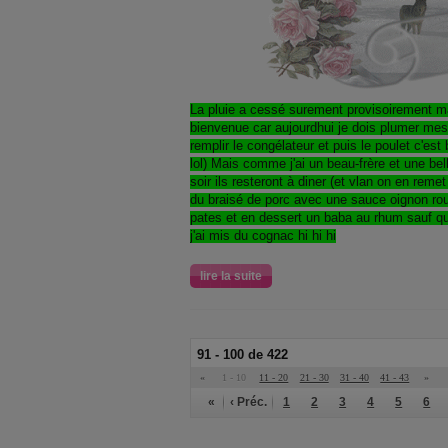
La pluie a cessé surement provisoirement mai
bienvenue car aujourdhui je dois plumer mes p
remplir le congélateur et puis le poulet c'es
lol) Mais comme j'ai un beau-frère et une b
soir ils resteront à diner (et vlan on en reme
du braisé de porc avec une sauce oignon r
pates et en dessert un baba au rhum sauf q
j'ai mis du cognac hi hi hi
lire la suite
91 - 100 de 422
«
1 - 10
11 - 20
21 - 30
31 - 40
41 - 43
»
«
‹ Préc.
1
2
3
4
5
6