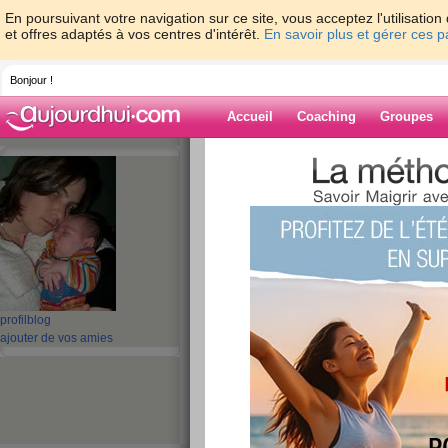
En poursuivant votre navigation sur ce site, vous acceptez l'utilisati
et offres adaptés à vos centres d'intérêt.
En savoir plus et gérer ces 
Bonjour !
Accueil
Coaching
Groupes
Accueil
>
espaces
>
mimine44
Blog de mimine
aide blog
71 - 80 de 227
profil
blog
«
1 - 10
11 - 20
21 - 23
»
ajouter de vos amies
«
‹ Préc.
1
2
3
4
5
6
Alors ça c est vrai
publié le 26/11/2008 à 21:12