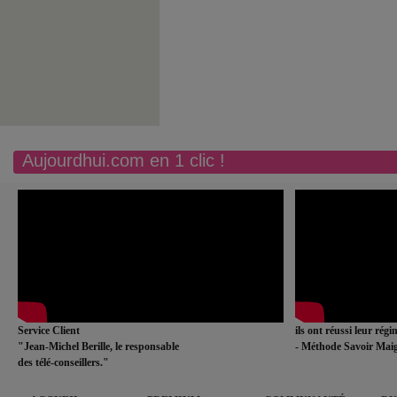
Aujourdhui.com en 1 clic !
Service Client
ils ont réussi leur rég
"Jean-Michel Berille, le responsable
- Méthode Savoir Maig
des télé-conseillers."