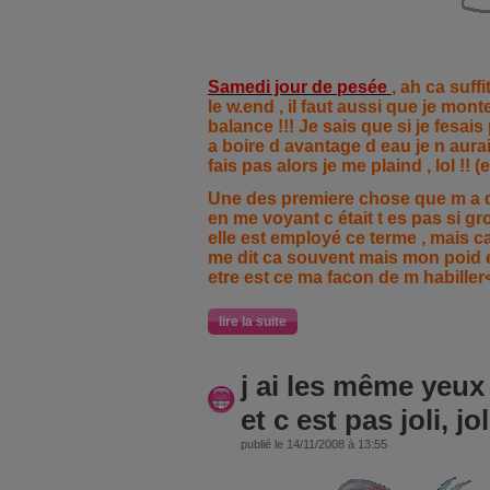
Samedi jour de pesée
, ah ca suffi
le w.end
, il faut aussi que je mont
balance
!!! Je sais que si je fesais
a boire d avantage d eau je n aurai
fais pas alors je me plaind , lol !! (
Une des premiere chose que m a di
en me voyant c était t es pas si g
elle est employé ce terme , mais ca
me dit ca souvent mais mon poid et
etre est ce ma facon de m habiller
lire la suite
j ai les même yeu
et c est pas joli, jol
publié le 14/11/2008 à 13:55