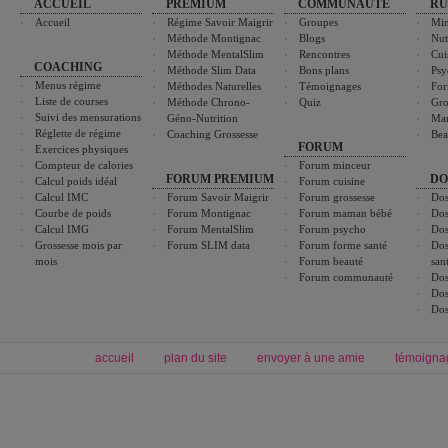
ACCUEIL
PREMIUM
COMMUNAUTÉ
RU
Accueil
Régime Savoir Maigrir
Groupes
Min
Méthode Montignac
Blogs
Nut
Méthode MentalSlim
Rencontres
Cui
COACHING
Méthode Slim Data
Bons plans
Psy
Menus régime
Méthodes Naturelles
Témoignages
For
Liste de courses
Méthode Chrono-
Quiz
Gro
Suivi des mensurations
Géno-Nutrition
Ma
Réglette de régime
Coaching Grossesse
Bea
FORUM
Exercices physiques
Compteur de calories
Forum minceur
FORUM PREMIUM
DO
Calcul poids idéal
Forum cuisine
Calcul IMC
Forum Savoir Maigrir
Forum grossesse
Dos
Courbe de poids
Forum Montignac
Forum maman bébé
Dos
Calcul IMG
Forum MentalSlim
Forum psycho
Dos
Grossesse mois par
Forum SLIM data
Forum forme santé
Dos
mois
Forum beauté
san
Forum communauté
Dos
Dos
Dos
accueil
plan du site
envoyer à une amie
témoigna
Forum minceur
Forum cuisine
Commencer un régime
boissons, vins et cocktails
Alimentation équilibrée et nutrition
astuces et bons plans