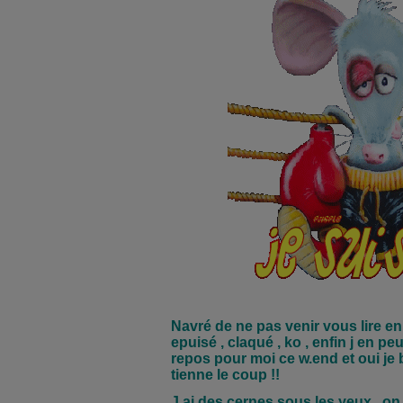
Navré de ne pas venir vous lire e
epuisé , claqué , ko ,
enfin j en pe
repos pour moi ce w.end et oui je 
tienne le coup !!
J ai des cernes sous les yeux , on