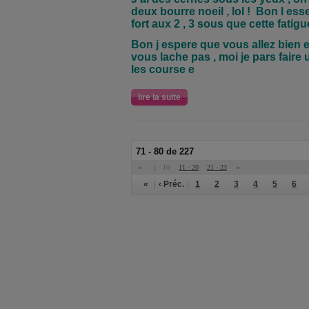
deux bourre noeil
, lol ! Bon l ess
fort aux 2 , 3 sous que cette fatigu
Bon j espere que vous allez bien e
vous lache pas
, moi je pars faire
les course e
lire la suite
71 - 80 de 227
«
1 - 10
11 - 20
21 - 23
»
«
‹ Préc.
1
2
3
4
5
6