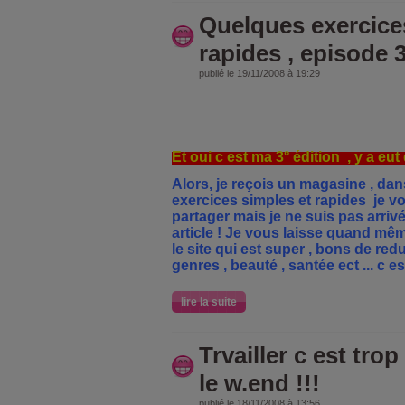
Quelques exercices
rapides , episode 3
publié le 19/11/2008 à 19:29
Et oui c est ma 3° édition
, y a eut 
Alors, je reçois un magasine , dans
exercices simples et rapides
je vo
partager mais je ne suis pas arriv
article
! Je vous laisse quand même 
le site qui est super , bons de red
genres , beauté , santée ect ... c e
lire la suite
Trvailler c est tro
le w.end !!!
publié le 18/11/2008 à 13:56