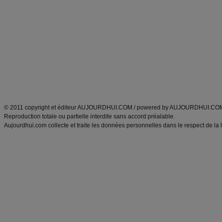
Minceur
Recette cuisine
exercices physiques
recette facile
produits minceur
Recette poulet
Tags
:
ventre plat
|
maigrir des fesses
|
abdominaux
|
régime américain
|
régime mayo
|
Découvrez aussi
:
exercices abdominaux
|
recette wok
|
ANXA Partenaires
:
Recette
de cuisine |
Recette cuisine
|
© 2011 copyright et éditeur AUJOURDHUI.COM / powered by AUJOURDHUI.CO
Reproduction totale ou partielle interdite sans accord préalable.
Aujourdhui.com collecte et traite les données personnelles dans le respect de la 