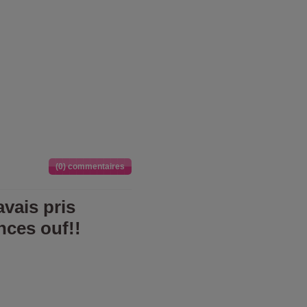
(0) commentaires
avais pris
ces ouf!!