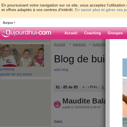
En poursuivant votre navigation sur ce site, vous acceptez l'utilisati
et offres adaptés à vos centres d'intérêt.
En savoir plus et gérer ces 
Bonjour !
Accueil
Coaching
Groupes
Accueil
>
espaces
>
buibui48
Blog de buibui4
profil
blog
aide blog
ajouter de vos amies
81 - 85 de 85
«
‹ Préc.
1
2
3
4
5
Maudite Balance
publié le 23/05/2008 à 09:42
Salut,