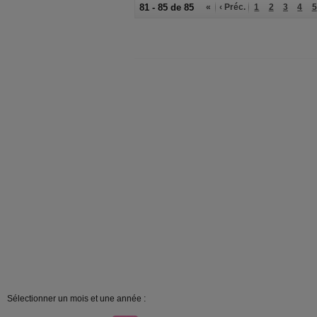
81 - 85 de 85
«
‹ Préc.
1
2
3
4
5
Sélectionner un mois et une année :