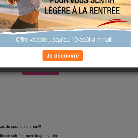
he!!
n mais c'est plus fort que moi, il faut
Je decouvre
(0) commentaires
s du sport et ben rien!!!
ttre ce soir. Je trouve toujours autre