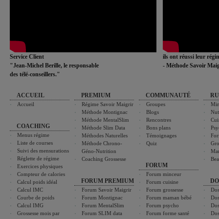
Service Client
ils ont réussi leur rég
"Jean-Michel Berille, le responsable
- Méthode Savoir Maig
des télé-conseillers."
ACCUEIL
PREMIUM
COMMUNAUTÉ
RU
Accueil
Régime Savoir Maigrir
Groupes
Min
Méthode Montignac
Blogs
Nut
Méthode MentalSlim
Rencontres
Cui
COACHING
Méthode Slim Data
Bons plans
Psy
Menus régime
Méthodes Naturelles
Témoignages
For
Liste de courses
Méthode Chrono-
Quiz
Gro
Suivi des mensurations
Géno-Nutrition
Ma
Réglette de régime
Coaching Grossesse
Bea
FORUM
Exercices physiques
Compteur de calories
Forum minceur
FORUM PREMIUM
DO
Calcul poids idéal
Forum cuisine
Calcul IMC
Forum Savoir Maigrir
Forum grossesse
Dos
Courbe de poids
Forum Montignac
Forum maman bébé
Dos
Calcul IMG
Forum MentalSlim
Forum psycho
Dos
Grossesse mois par
Forum SLIM data
Forum forme santé
Dos