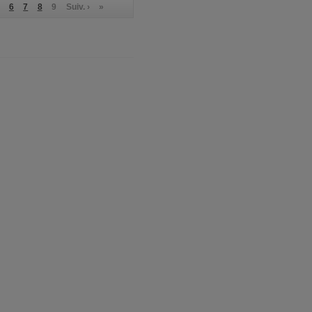
6
7
8
9
Suiv. ›
»