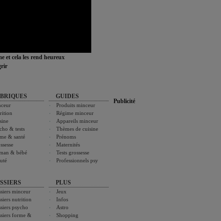
ime et cela les rend heureux
rir
BRIQUES
GUIDES
Publicité
ceur
Produits minceur
rition
Régime minceur
sine
Appareils minceur
cho & tests
Thèmes de cuisine
me & santé
Prénoms
ssesse
Maternités
man & bébé
Tests grossesse
uté
Professionnels psy
SSIERS
PLUS
siers minceur
Jeux
siers nutrition
Infos
siers psycho
Astro
siers forme &
Shopping