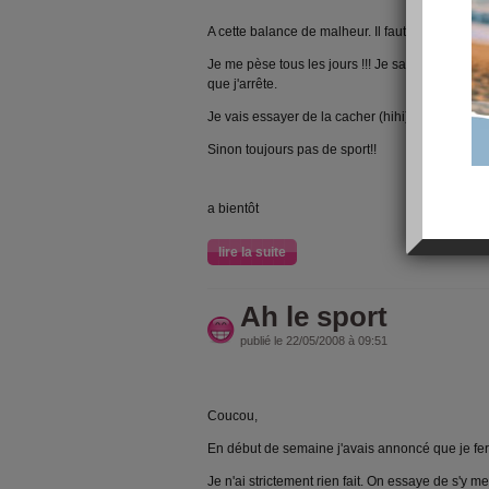
A cette balance de malheur. Il faut que je la cac
Je me pèse tous les jours !!! Je sais ça sert à rie
que j'arrête.
Je vais essayer de la cacher (hihi)
Sinon toujours pas de sport!!
a bientôt
lire la suite
Ah le sport
publié le 22/05/2008 à 09:51
Coucou,
En début de semaine j'avais annoncé que je ferai
Je n'ai strictement rien fait. On essaye de s'y me