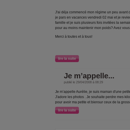
J'ai déja commencé mon régime un peu avant de
je pars en vacances vendredi 02 mai et je revie
famille et je suis plusieurs fois invitées la se
pour au moins maintenir mon poids? Avez vous
Merci à toutes et à tous!
lire la suite
Je m’appelle...
publié le 29/04/2008 à 08:29
Je m’appelle Aurélie, je suis maman d'une petite
J'adore les photos . Je souhaite perdre mes kilo
pour avoir ma petite et biensur ceux de la gross
lire la suite