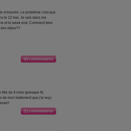
 m'inscrire. Le problème c'est que
ns le 12 mai. Je vais dans ma
maine et le week end. Comment faire
 des idées??
(0) commentaires
 fille de 8 mois (presque 9).
s de mon traitement que j'ai reçu
esse!!
(1) commentaires