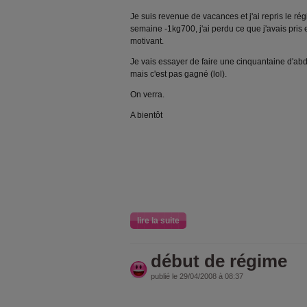
Je suis revenue de vacances et j'ai repris le ré
semaine -1kg700, j'ai perdu ce que j'avais pris
motivant.
Je vais essayer de faire une cinquantaine d'abd
mais c'est pas gagné (lol).
On verra.
A bientôt
lire la suite
début de régime
publié le 29/04/2008 à 08:37