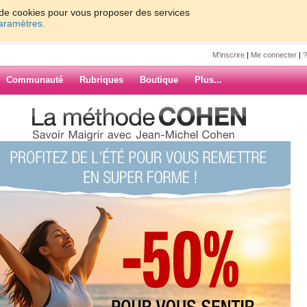
on de cookies pour vous proposer des services
paramètres.
M'inscrire
|
Me connecter
|
?
Communauté
Rubriques
Boutique
Plus...
8
6
7
8
9
Suiv. ›
»
ARCHIVES