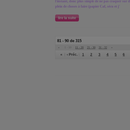
l'instant, donc plus simple de ne pas craquer sur d
plein de choses à faire (papier Caf, sécu et j'
lire la suite
81 - 90 de 315
«
1 - 10
11 - 20
21 - 30
31 - 32
»
«
‹ Préc.
1
2
3
4
5
6