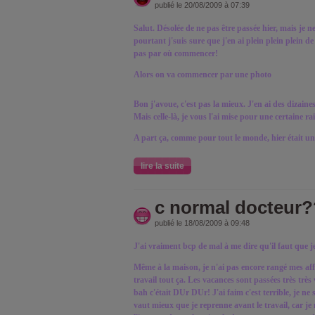
publié le 20/08/2009 à 07:39
Salut. Désolée de ne pas être passée hier, mais je 
pourtant j'suis sure que j'en ai plein plein plein de
pas par où commencer!
Alors on va commencer par une photo
Bon j'avoue, c'est pas la mieux. J'en ai des dizaines
Mais celle-là, je vous l'ai mise pour une certaine r
A part ça, comme pour tout le monde, hier était u
lire la suite
c normal docteur
publié le 18/08/2009 à 09:48
J'ai vraiment bcp de mal à me dire qu'il faut que je
Même à la maison, je n'ai pas encore rangé mes affa
travail tout ça. Les vacances sont passées très très 
bah c'était DUr DUr! J'ai faim c'est terrible, je ne 
vaut mieux que je reprenne avant le travail, car je 