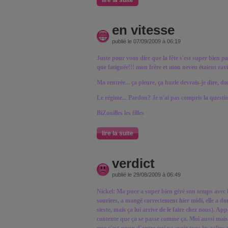
lire la suite
en vitesse
publié le 07/09/2009 à 06:19
Juste pour vous dire que la fête s'est super bien p
que fatiguée!!! mon frère et mon neveu étaient ravi
Ma rentrée... ça pleure, ça hurle devrais-je dire, d
Le régime... Pardon? Je n'ai pas compris la questi
BiZouilles les filles
lire la suite
verdict
publié le 29/08/2009 à 06:49
Nickel: Ma puce a super bien géré son temps avec la 
sourires, a mangé correctement hier midi, elle a dor
sieste, mais ça lui arrive de le faire chez nous). A
contente que ça se passe comme ça. Moi aussi mai