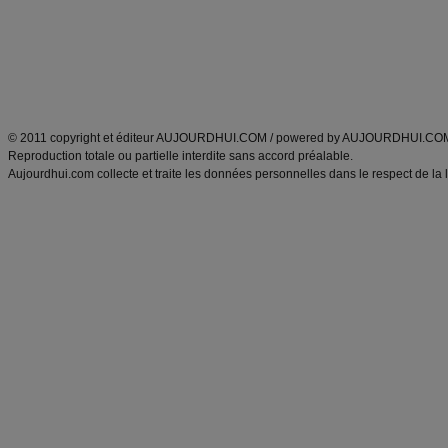
Tags
:
ventre plat
|
maigrir des fesses
|
abdominaux
|
régime américain
|
régime mayo
|
Découvrez aussi
:
exercices abdominaux
|
recette wok
|
ANXA Partenaires
:
Recette
de cuisine |
Recette cuisine
|
© 2011 copyright et éditeur AUJOURDHUI.COM / powered by AUJOURDHUI.CO
Reproduction totale ou partielle interdite sans accord préalable.
Aujourdhui.com collecte et traite les données personnelles dans le respect de la 