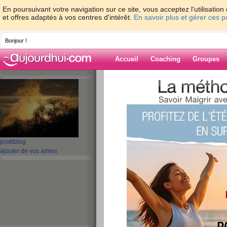
En poursuivant votre navigation sur ce site, vous acceptez l'utilisati
et offres adaptés à vos centres d'intérêt.
En savoir plus et gérer ces 
Bonjour !
Accueil
Coaching
Groupes
Accueil
>
espaces
>
Tam9
Blog de Tam9
aide blog
profil
blog
ajouter de vos amies
81 - 90 de 315
«
1 - 10
11 - 20
21 - 30
31 - 32
»
«
‹ Préc.
1
2
3
4
5
6
vilaine pas belle 
bouhhhhhh