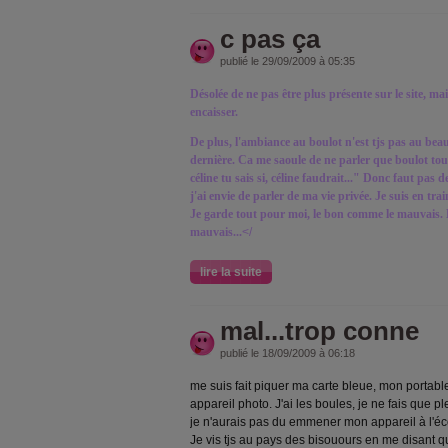
c pas ça
publié le 29/09/2009 à 05:35
Désolée de ne pas être plus présente sur le site, m
encaisser.
De plus, l'ambiance au boulot n'est tjs pas au beau
dernière. Ca me saoule de ne parler que boulot tout
céline tu sais si, céline faudrait..." Donc faut pas d
j'ai envie de parler de ma vie privée. Je suis en t
Je garde tout pour moi, le bon comme le mauvais. 
mauvais...
</
lire la suite
mal...trop conne
publié le 18/09/2009 à 06:18
me suis fait piquer ma carte bleue, mon portabl
appareil photo. J'ai les boules, je ne fais que 
je n'aurais pas du emmener mon appareil à l'écol
Je vis tjs au pays des bisouours en me disant q