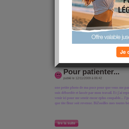
publié le 07/12/2009 à 06:07
Je parle de moi rassurez vous (pas de vous j'me p
voui c'est vrai quoi, presque 1 mois que je n'ai rien
motivation n'y est plus. Et pour tout avouer, moi 
débordée! J'ai plein de trucs à faire à l'école, et su
maison pour préparer la déco de la table de Noël: d
résine pour incruster des trucs dedans, des assiette
oublier les paquets cadeaux. Mais pour tout ça, h
Je 
lire la suite
Pour patienter...
publié le 12/11/2009 à 06:42
une petite photo de ma puce pour que vous me pardo
suis débordée et lassée par mon travail. Et j'ai rep
venir ici pour me sentir encor eplus coupable... J'p
que tite fleur soit revenue. BiZouilles mes toutes be
lire la suite