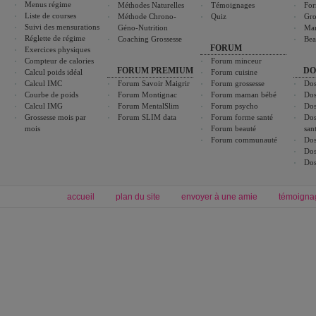
Menus régime
Méthodes Naturelles
Témoignages
For
Liste de courses
Méthode Chrono-
Quiz
Gro
Suivi des mensurations
Géno-Nutrition
Ma
Réglette de régime
Coaching Grossesse
Bea
FORUM
Exercices physiques
Compteur de calories
Forum minceur
FORUM PREMIUM
DO
Calcul poids idéal
Forum cuisine
Calcul IMC
Forum Savoir Maigrir
Forum grossesse
Dos
Courbe de poids
Forum Montignac
Forum maman bébé
Dos
Calcul IMG
Forum MentalSlim
Forum psycho
Dos
Grossesse mois par
Forum SLIM data
Forum forme santé
Dos
mois
Forum beauté
san
Forum communauté
Dos
Dos
Dos
accueil
plan du site
envoyer à une amie
témoigna
Forum minceur
Forum cuisine
Commencer un régime
boissons, vins et cocktails
Alimentation équilibrée et nutrition
astuces et bons plans
Minceur
Recette cuisine
exercices physiques
recette facile
produits minceur
Recette poulet