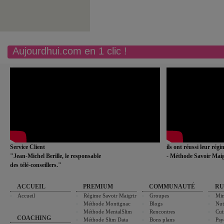
Aujourdhui.com en 1 clic !
Service Client
ils ont réussi leur rég
"Jean-Michel Berille, le responsable
- Méthode Savoir Maig
des télé-conseillers."
ACCUEIL
PREMIUM
COMMUNAUTÉ
RU
Accueil
Régime Savoir Maigrir
Groupes
Min
Méthode Montignac
Blogs
Nut
Méthode MentalSlim
Rencontres
Cui
COACHING
Méthode Slim Data
Bons plans
Psy