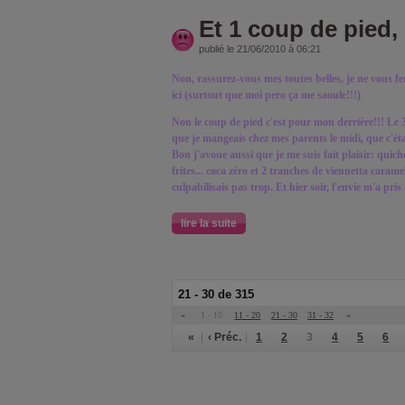
Et 1 coup de pied, 
publié le 21/06/2010 à 06:21
Non, rassurez-vous mes toutes belles, je ne vous fer
ici (surtout que moi pero ça me saoule!!!)
Non le coup de pied c'est pour mon derrière!!! Le 3
que je mangeais chez mes parents le midi, que c'ét
Bon j'avoue aussi que je me suis fait plaisir: quic
frites... coca zéro et 2 tranches de viennetta carame
culpabilisais pas trop. Et hier soir, l'envie m'a pris
lire la suite
21 - 30 de 315
«
1 - 10
11 - 20
21 - 30
31 - 32
»
«
‹ Préc.
1
2
3
4
5
6