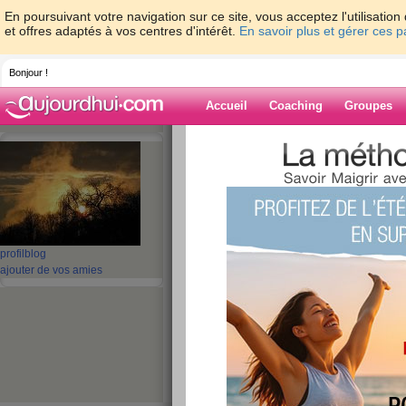
En poursuivant votre navigation sur ce site, vous acceptez l'utilisati
et offres adaptés à vos centres d'intérêt.
En savoir plus et gérer ces 
Bonjour !
Accueil
Coaching
Groupes
Accueil
>
espaces
>
Tam9
Blog de Tam9
aide blog
profil
blog
ajouter de vos amies
21 - 30 de 315
«
1 - 10
11 - 20
21 - 30
31 - 32
»
«
‹ Préc.
1
2
3
4
5
6
ashamed
publié le 17/07/2010 à 06:23