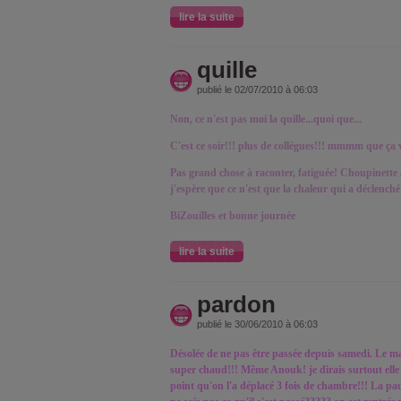
lire la suite
quille
publié le 02/07/2010 à 06:03
Non, ce n'est pas moi la quille...quoi que...
C'est ce soir!!! plus de collègues!!! mmmm que ça 
Pas grand chose à raconter, fatiguée! Choupinette a
j'espère que ce n'est que la chaleur qui a déclenché 
BiZouilles et bonne journée
lire la suite
pardon
publié le 30/06/2010 à 06:03
Désolée de ne pas être passée depuis samedi. Le ma
super chaud!!! Même Anouk! je dirais surtout elle d
point qu'on l'a déplacé 3 fois de chambre!!! La pauv