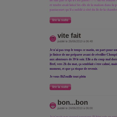
ne sais pas ce qu'il s'est passé????? on est rentré
et tendre avait laissé les clés de la maison dans l
pantacourt qu'il a oublié à côté du lit de la cha
lire la suite
vite fait
publié le 26/06/2010 à 06:48
Je n'ai pas trop le temps ce matin, on part pour u
je finisse de me préparer avant de réveiller Choupine
aux alentours de 39 le soir. Elle a du coup mal dorm
Bref, vers 2h du mat, ça semblait s'etre calmé, mais 
moment, et que ça risque de revenir.
Je vous BiZouille tout plein
lire la suite
bon...bon
publié le 24/06/2010 à 06:00
Je n'avais pas craqué pourtant. Pi hier soir, en rent