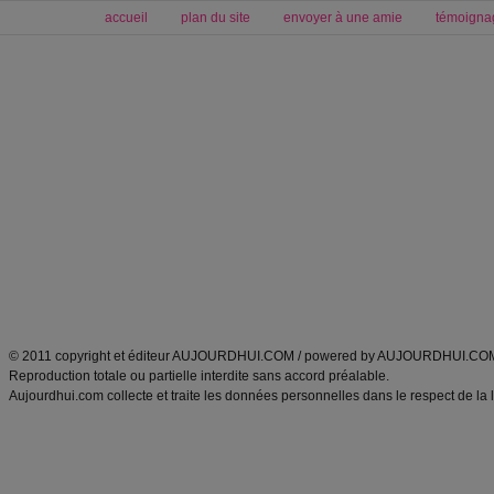
accueil
plan du site
envoyer à une amie
témoigna
Forum minceur
Forum cuisine
Commencer un régime
boissons, vins et cocktails
Alimentation équilibrée et nutrition
astuces et bons plans
Minceur
Recette cuisine
exercices physiques
recette facile
produits minceur
Recette poulet
Tags
:
ventre plat
|
maigrir des fesses
|
abdominaux
|
régime américain
|
régime mayo
|
Découvrez aussi
:
exercices abdominaux
|
recette wok
|
ANXA Partenaires
:
Recette
de cuisine |
Recette cuisine
|
© 2011 copyright et éditeur AUJOURDHUI.COM / powered by AUJOURDHUI.CO
Reproduction totale ou partielle interdite sans accord préalable.
Aujourdhui.com collecte et traite les données personnelles dans le respect de la 