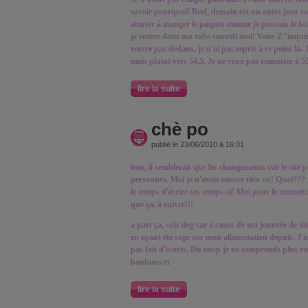
savoir pourquoi! Bref, demain est un autre jour co
abuser à manger le paquet comme je pouvais le faire
je rentre dans ma robe samedi moi! Vous Z"inquié
rentre pas dedans, je n'ai pas repris à ce point là. 
mais plutot vers 54.5. Je ne veux pas remonter à 55
lire la suite
chè po
publié le 23/06/2010 à 16:01
bon, il semblerait que les changements sur le site 
personnes. Moi je n'avais encore rien vu! Quoi??? Je 
le temps d'écrire ces temps-ci! Moi pour le moment
que ça, à suivre!!!
a part ça, suis deg car à cause de ma journée de 
en ayant été sage sur mon alimentation depuis. J'ai
pas fait d'écarts. Du coup je ne comprends plus rie
bonbons et
lire la suite