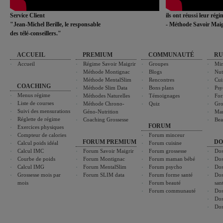
Service Client
ils ont réussi leur rég
"Jean-Michel Berille, le responsable
- Méthode Savoir Maig
des télé-conseillers."
ACCUEIL
PREMIUM
COMMUNAUTÉ
RU
Accueil
Régime Savoir Maigrir
Groupes
Min
Méthode Montignac
Blogs
Nut
Méthode MentalSlim
Rencontres
Cui
COACHING
Méthode Slim Data
Bons plans
Psy
Menus régime
Méthodes Naturelles
Témoignages
For
Liste de courses
Méthode Chrono-
Quiz
Gro
Suivi des mensurations
Géno-Nutrition
Ma
Réglette de régime
Coaching Grossesse
Bea
FORUM
Exercices physiques
Compteur de calories
Forum minceur
FORUM PREMIUM
DO
Calcul poids idéal
Forum cuisine
Calcul IMC
Forum Savoir Maigrir
Forum grossesse
Dos
Courbe de poids
Forum Montignac
Forum maman bébé
Dos
Calcul IMG
Forum MentalSlim
Forum psycho
Dos
Grossesse mois par
Forum SLIM data
Forum forme santé
Dos
mois
Forum beauté
san
Forum communauté
Dos
Dos
Dos