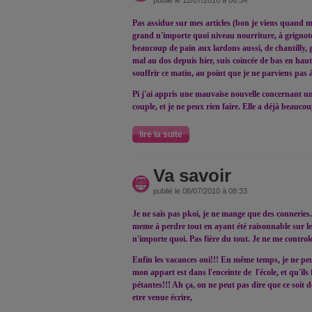
publié le 12/07/2010 à 06:34
Pas assidue sur mes articles (bon je viens quand 
grand n'importe quoi niveau nourriture, à grignot
beaucoup de pain aux lardons aussi, de chantilly, g
mal au dos depuis hier, suis coincée de bas en haut
souffrir ce matin, au point que je ne parviens pas
Pi j'ai appris une mauvaise nouvelle concernant un
couple, et je ne peux rien faire. Elle a déjà beaucou
lire la suite
Va savoir
publié le 06/07/2010 à 08:33
Je ne sais pas pkoi, je ne mange que des conneries.
meme à perdre tout en ayant été raisonnable sur les
n'importe quoi. Pas fière du tout. Je ne me controle
Enfin les vacances oui!!! En même temps, je ne pe
mon appart est dans l'enceinte de l'école, et qu'ils
pétantes!!! Ah ça, on ne peut pas dire que ce soit d
etre venue écrire,