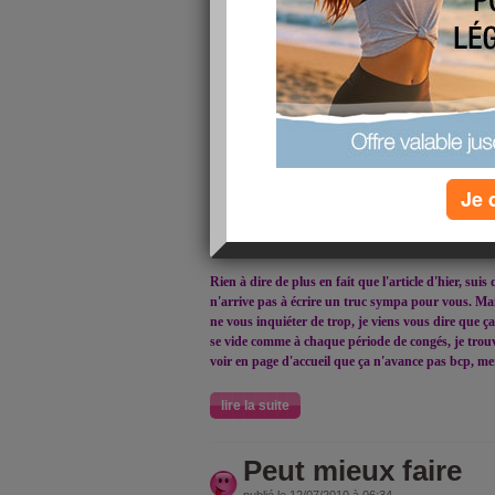
g
rrr j'ai mangé n'importe quoi, bcp de pain, grigno
repassé au-dessus des 55. Pas trop grave en soi me 
gens aimeraient atteindre ce poids. Oui MAIS (ya t
sous les 54, et je me dis qu'il ne faut pas laisser 
coup, pas mangé bcp, très dur surtout de ne pas 
ya
lire la suite
Je 
pas mieux
publié le 13/07/2010 à 08:34
Rien à dire de plus en fait que l'article d'hier, su
n'arrive pas à écrire un truc sympa pour vous. Ma
ne vous inquiéter de trop, je viens vous dire que ça 
se vide comme à chaque période de congés, je trouve 
voir en page d'accueil que ça n'avance pas bcp, me
lire la suite
Peut mieux faire