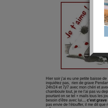
Hier soir j'ai eu une petite baisse d
inquiétez pas, rien de grave Pendant
24h/24 et 7j/7 avec mon chéri et avec
chamboule tout, je ne l'ai pas vu dep
pourtant on se tel + mails tous les jo
besoin d'être avec lui....
c'est grave
pas envie de l'étouffer, il me dit qu