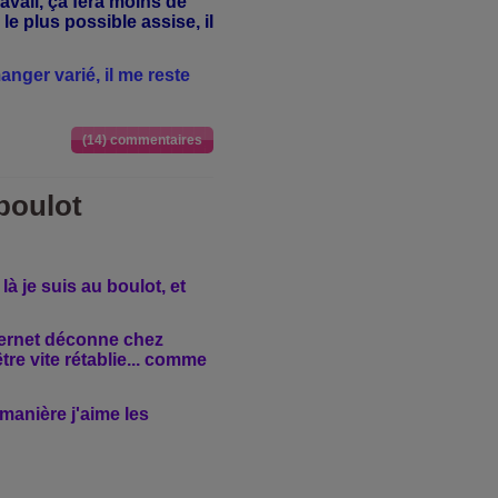
avail, ça fera moins de
 le plus possible assise, il
anger varié, il me reste
(14) commentaires
 boulot
à je suis au boulot, et
ternet déconne chez
tre vite rétablie... comme
e manière j'aime les