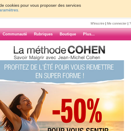
on de cookies pour vous proposer des services
paramètres.
M'inscrire
|
Me connecter
|
?
Communauté
Rubriques
Boutique
Plus...
loo
0
61 - 64
»
47
48
49
50
Suiv. ›
»
**
ARCHIVES