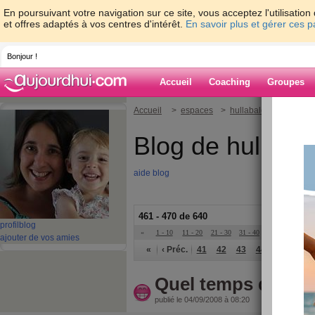
En poursuivant votre navigation sur ce site, vous acceptez l'utilisati
et offres adaptés à vos centres d'intérêt.
En savoir plus et gérer ces 
Bonjour !
Accueil
Coaching
Groupes
Accueil
>
espaces
>
hullabaloo
Blog de hullaba
aide blog
461 - 470 de 640
profil
blog
«
1 - 10
11 - 20
21 - 30
31 - 40
41 - 50
51 - 6
ajouter de vos amies
«
‹ Préc.
41
42
43
44
45
46
Quel temps de M**
publié le 04/09/2008 à 08:20