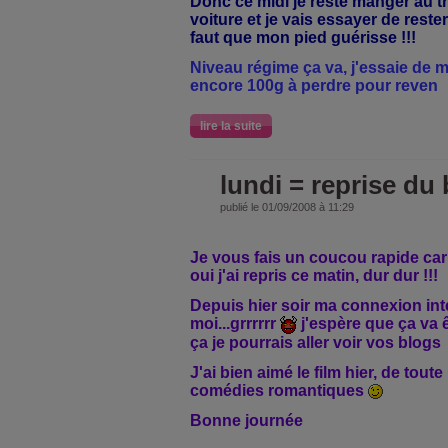
Donc ce midi je reste manger au tr
voiture et je vais essayer de rester
faut que mon pied guérisse !!!
Niveau régime ça va, j'essaie de m
encore 100g à perdre pour reven
lire la suite
lundi = reprise du
publié le 01/09/2008 à 11:29
Je vous fais un coucou rapide car l
oui j'ai repris ce matin, dur dur !!!
Depuis hier soir ma connexion in
moi...grrrrrr
j'espère que ça va ê
ça je pourrais aller voir vos blogs
J'ai bien aimé le film hier, de tout
comédies romantiques
Bonne journée