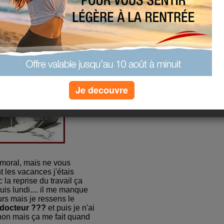
Je decouvre
e moral, mais ne vous
 les vacances j'étais
 la reprise du travail ça
uis lundi.... il me manque
urs mais je ressens le
 docteur ???
et puis je n'ai
e non mais ça me fait quand