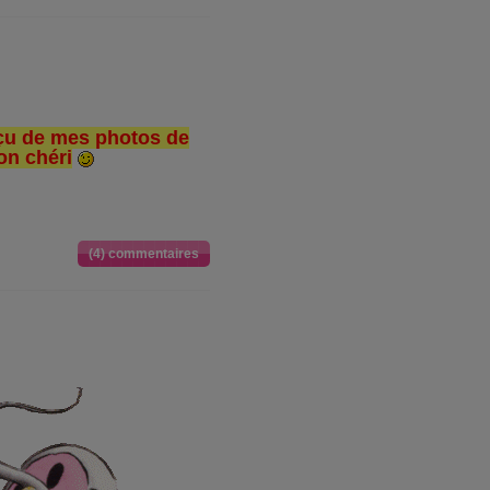
erçu de mes photos de
n chéri
(4) commentaires