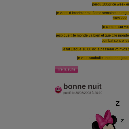
perdu 100gr ce week end 
je viens d imprimer ma 2eme semaine de regim
filles ???
je compte sur vous
jesp que tt le monde va bien et que tt le mon
combat contre les
je taf jusque 18.00 dc je passerai voir vo
je vous souhaite une bonne jour
lire la suite
bonne nuit
publié le 30/03/2008 à 20:10