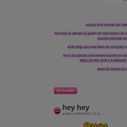
coucou tt le monde als cet
moi bof j ai attrapé la gastro de mes loulou de la cr
journée bref pas terr
enfin jesp que mes filles ne vont pas l 
et vs als passez une bonne journée je vo
MEILLEURE QUE LA MIENNE
plein de bisous et
lire la suite
hey hey
publié le 29/03/2008 à 13:11