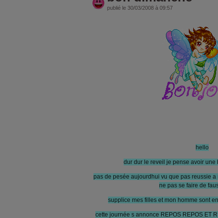
publié le 30/03/2008 à 09:57
hello
dur dur le reveil je pense avoir une 
pas de pesée aujourdhui vu que pas reussie a 
ne pas se faire de fauss
supplice mes filles et mon homme sont entr
cette journée s annonce REPOS REPOS ET RE