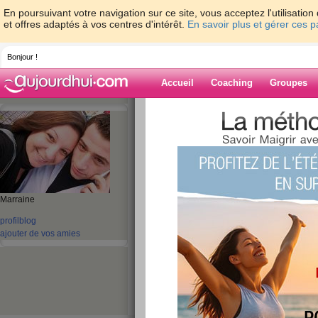
En poursuivant votre navigation sur ce site, vous acceptez l'utilisati
et offres adaptés à vos centres d'intérêt.
En savoir plus et gérer ces 
Bonjour !
Accueil
Coaching
Groupes
Accueil
>
espaces
>
bettina1731
Blog de bettina
aide blog
Marraine
501 - 510 de 531
profil
blog
ajouter de vos amies
«
1 - 10
11 - 20
21 - 30
31 - 40
41 - 50
51 - 5
«
‹ Préc.
51
52
53
54
Suiv. ›
bonne nuit
publié le 31/03/2008 à 20:37