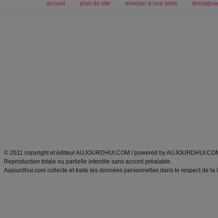
accueil
plan du site
envoyer à une amie
témoigna
Forum minceur
Forum cuisine
Commencer un régime
boissons, vins et cocktails
Alimentation équilibrée et nutrition
astuces et bons plans
Minceur
Recette cuisine
exercices physiques
recette facile
produits minceur
Recette poulet
Tags
:
ventre plat
|
maigrir des fesses
|
abdominaux
|
régime américain
|
régime mayo
|
Découvrez aussi
:
exercices abdominaux
|
recette wok
|
ANXA Partenaires
:
Recette
de cuisine |
Recette cuisine
|
© 2011 copyright et éditeur AUJOURDHUI.COM / powered by AUJOURDHUI.CO
Reproduction totale ou partielle interdite sans accord préalable.
Aujourdhui.com collecte et traite les données personnelles dans le respect de la 