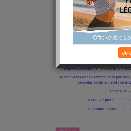
Je 
MERCI PR TS VO C
journée plaisante pleins de petits a la cr
ce soir pizzas av des amis tte petite part et 
sera plus stricte la c etait trop tentent lo
et vs ca va ?
vous avez passé une bonn
plein de bisous bonne soirée et