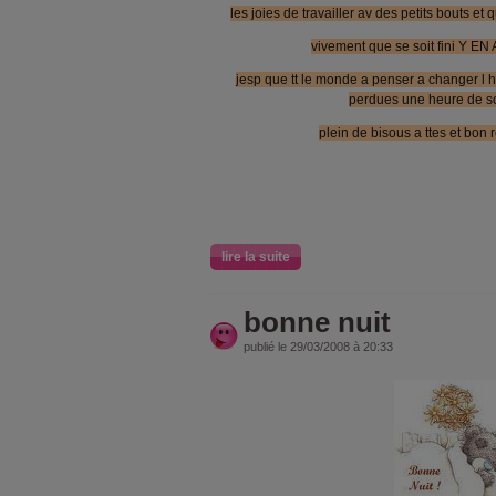
les joies de travailler av des petits bouts et
vivement que se soit fini Y EN A M
jesp que tt le monde a penser a changer l h
perdues une heure de somm
plein de bisous a ttes et bon re
lire la suite
bonne nuit
publié le 29/03/2008 à 20:33