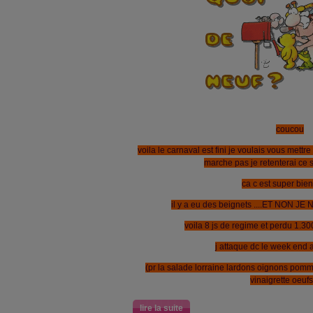
coucou
voila le carnaval est fini je voulais vous mett
marche pas je retenterai ce soir
ca c est super bie
il y a eu des beignets ....ET NON JE N
voila 8 js de regime et perdu 1.3
j attaque dc le week end a
(pr la salade lorraine lardons oignons pomme
vinaigrette oeufs
lire la suite