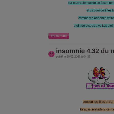
sur mon estomac de tte facon ne l
et vs quoi de 9 les f
comment s annonce votr
plein de bisous a vs ttes ple
lire la suite
insomnie 4.32 du 
publié le 30/03/2008 à 04:35
coucou les filles et ou
tjs aussi malade si ce n est 