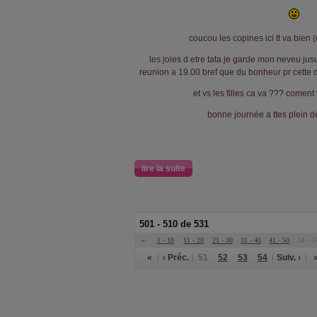
coucou les copines ici tt va bien (
les joies d etre tata je garde mon neveu jus
reunion a 19.00 bref que du bonheur pr cette d
et vs les filles ca va ??? comen
bonne journée a ttes plein de
lire la suite
501 - 510 de 531
«
1 - 10
11 - 20
21 - 30
31 - 40
41 - 50
51 - 5
«
‹ Préc.
51
52
53
54
Suiv. ›