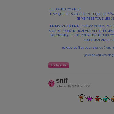
HELLO MES COPINES
JESP QUE TTES VONT BIEN ET QUE LA PES2
JE ME PESE TOUS LES J
PR MA PART RIEN REPRIS AV MON REPAS D
SALADE LORRAINE (SALADE VERTE POMM
DE CREME) ET UNE CREPE DC JE SUIS CO
SUR LA BALANCE CE 
et vous les filles vs en etes ou ? quo
je viens voir vos blog
lire la suite
snif
publié le 28/03/2008 à 16:51