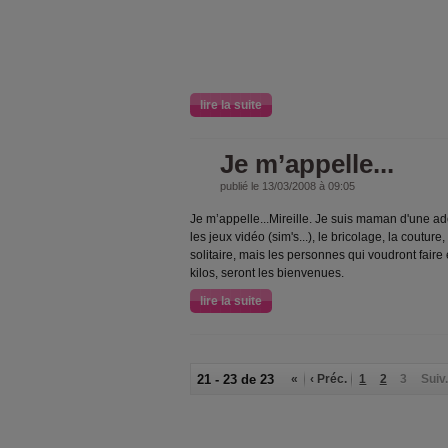
lire la suite
Je m’appelle...
publié le 13/03/2008 à 09:05
Je m’appelle...Mireille. Je suis maman d'une ado
les jeux vidéo (sim's...), le bricolage, la couture
solitaire, mais les personnes qui voudront fair
kilos, seront les bienvenues.
lire la suite
21 - 23 de 23
«
‹ Préc.
1
2
3
Suiv.