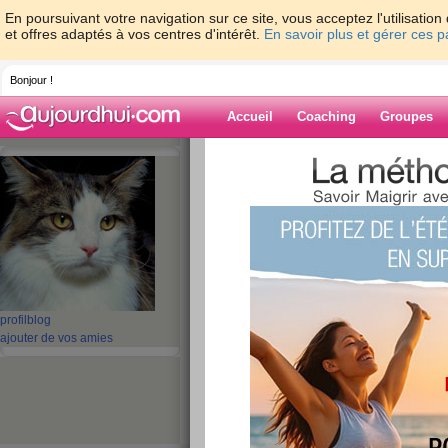
En poursuivant votre navigation sur ce site, vous acceptez l'utilisati
et offres adaptés à vos centres d'intérêt.
En savoir plus et gérer ces 
Bonjour !
Accueil
Coaching
Groupes
Accueil
>
espaces
>
miminew
Blog de mimine
aide blog
21 - 23 de 23
«
‹ Préc.
1
2
3
Suiv.
profil
blog
ajouter de vos amies
C'est le printemps ..
publié le 20/03/2008 à 08:07
Salut les filles, c'est le printemps et j'ai perd
lundi 17 mars, donc je suis contente, à moi les 