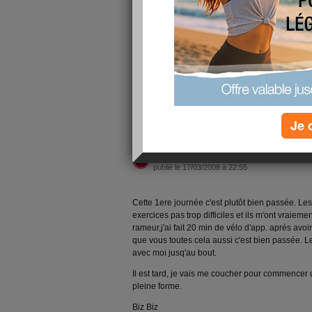
plaisante, je crois que je vais encore attendre 
Bonne journée à toutes.
lire la suite
Je 
Fin de cette 1ere 
publié le 17/03/2008 à 22:55
Cette 1ere journée c'est plutôt bien passée. Le
exercices pas trop difficiles et ils m'ont vraieme
rameur,j'ai fait 20 min de vélo d'app. après avoi
que vous toutes cela aussi c'est bien passée. Le
avec moi jusq'au bout.
Il est tard, je vais me coucher pour commence
pleine forme.
Biz Biz