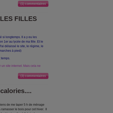
(1) commentaires
LES FILLES
si longtemps. Il a y eu les
 1er au lycée de ma fille. Et le
. J'ai délaissé le site, le régime, le
s marches à pied)
t temps.
r un site internet. Mais cela ne
(3) commentaires
alories....
e viens de me taper 5 h de ménage
 ramasser le bois pour cet hiver. Il