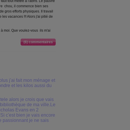
 faut tout mettre à l'abris. Le pauvre
auvre chou, il commence bien ses
de gros efforts physiques. Il travail
es vacances !!! Alors j'ai pitié de
t à moi. Que voulez-vous ils m'ai
(6) commentaires
plus j'ai fait mon ménage et
ndre et les kilos aussi du
 tele alors je crois que vais
 bibliothèque de ma ville.Le
Nicholas Evans en 2
Si c'est bien je vais encore
re passionnant je ne sais