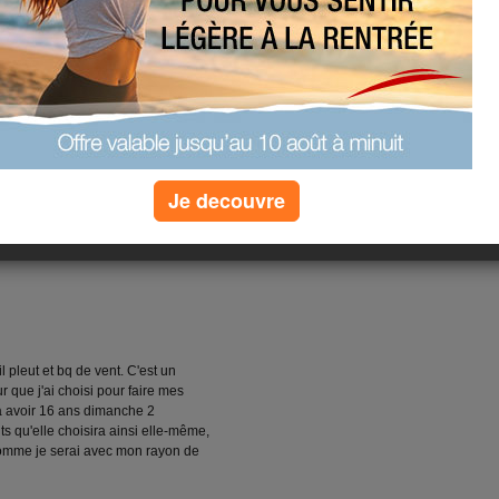
n'aime pas trop. Ce n'est que parti
 réveillée super tôt. 5h30
 lui ai préparer son p'tit dèj,
me suis dit : " et si j'allais faire un
(9) commentaires
Je decouvre
...
 pleut et bq de vent. C'est un
r que j'ai choisi pour faire mes
va avoir 16 ans dimanche 2
nts qu'elle choisira ainsi elle-même,
s comme je serai avec mon rayon de