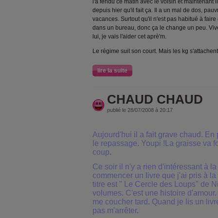
l'a fendu ce matin avec le voisin et maintenant il
depuis hier qu'il fait ça. Il a un mal de dos, p
vacances. Surtout qu'il n'est pas habitué à faire 
dans un bureau, donc ça le change un peu. Vive l
lui, je vais l'aider cet aprè'm.
Le régime suit son court. Mais les kg s'attachen
lire la suite
CHAUD CHAUD
publié le 28/07/2008 à 20:17
Aujourd'hui il a fait grave chaud. En 
le repassage. Youpi !La graisse va fo
coup.
Ce soir il n'y a rien d'intéressant à la
commencer un livre que j'ai pris à la
titre est " Le Cercle des Loups" de 
volumes. C'est une histoire d'amour. 
me coucher tard. Quand je lis un liv
pas m'arrêter.