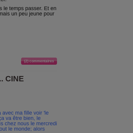
 le temps passer. Et en
 mais un peu jeune pour
(2) commentaires
. CINE
avec ma fille voir 'le
 va être bien, le
us chez nous le mercredi
tout le monde; alors