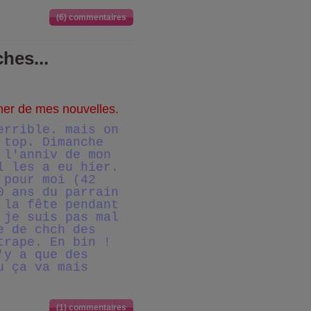
(6) commentaires
hes...
ner de mes nouvelles.
errible. mais on
 top. Dimanche
 l'anniv de mon
l les a eu hier.
 pour moi (42
0 ans du parrain
 la fête pendant
 je suis pas mal
e de chch des
trape. En bin !
'y a que des
u ça va mais
(1) commentaires