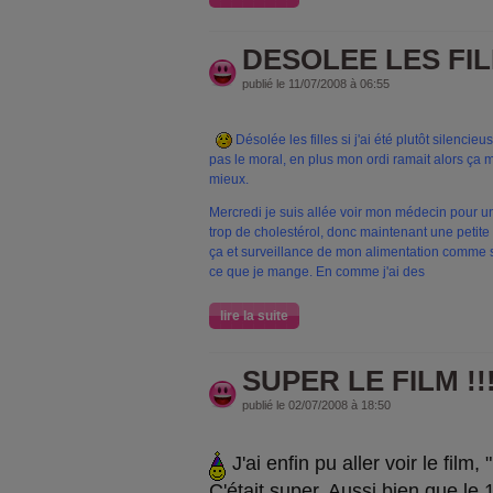
DESOLEE LES FILL
publié le 11/07/2008 à 06:55
Désolée les filles si j'ai été plutôt silenci
pas le moral,
en plus mon ordi ramait alors ça 
mieux.
Mercredi je suis allée voir mon médecin pour un b
trop de cholestérol, donc maintenant une petite p
ça et surveillance de mon alimentation comme s
ce que je mange. En comme j'ai des
lire la suite
SUPER LE FILM !!!
publié le 02/07/2008 à 18:50
J'ai enfin pu aller voir le film
C'était super. Aussi bien que le 1