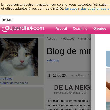
En poursuivant votre navigation sur ce site, vous acceptez l'utilisati
et offres adaptés à vos centres d'intérêt.
En savoir plus et gérer ces 
Bonjour !
Accueil
Coaching
Groupes
Accueil
>
espaces
>
miminew
Blog de mimine
aide blog
1 - 10 de 23
«
‹ Préc.
1
2
3
Suiv.
profil
blog
ajouter de vos amies
DE LA NEIGE
publié le 31/10/2008 à 07:35
Hier matin nous avons eu de la neige, alors avec
courses comme prévu et ensuite un seul magasin 
puce n'aime pas trop les magasins alors rien d'e