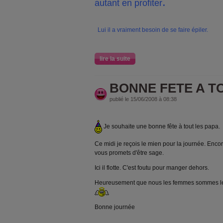
.
autant en profiter
Lui il a vraiment besoin de se faire épiler.
lire la suite
BONNE FETE A T
publié le 15/06/2008 à 08:38
Je souhaite une bonne fête à tout les papa.
Ce midi je reçois le mien pour la journée. Encor
vous promets d'être sage.
Ici il flotte. C'est foutu pour manger dehors.
Heureusement que nous les femmes sommes le
Bonne journée