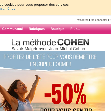
on de cookies pour vous proposer des services
paramètres.
M'inscrire
|
Me connecter
|
?
Communauté
Rubriques
Boutique
Plus...
w
 ›
»
 ma fille nous avons fait les
ARCHIVES
de fringue. J'avais froid, et ma
ncourageant, en plus il n'y avait