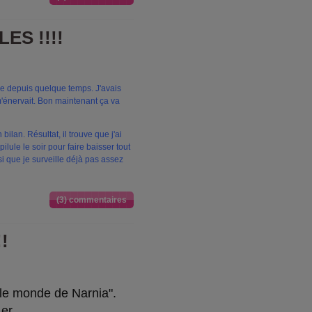
ES !!!!
euse depuis quelque temps. J'avais
m'énervait. Bon maintenant ça va
ilan. Résultat, il trouve que j'ai
ilule le soir pour faire baisser tout
i que je surveille déjà pas assez
(3) commentaires
!
, "le monde de Narnia".
er.