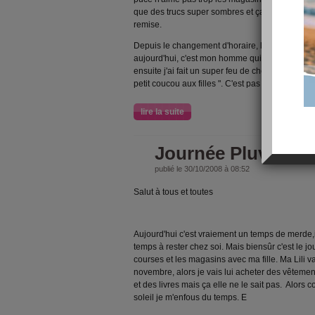
que des trucs super sombres et ça non plus elle 
remise.
Depuis le changement d'horaire, le matin je suis
aujourd'hui, c'est mon homme qui était content, je
ensuite j'ai fait un super feu de cheminée, et là je 
petit coucou aux filles ". C'est pas gentil ça !!!!
lire la suite
Journée Pluvieuse..
publié le 30/10/2008 à 08:52
Salut à tous et toutes
Aujourd'hui c'est vraiement un temps de merde,il
temps à rester chez soi. Mais biensûr c'est le jou
courses et les magasins avec ma fille. Ma Lili 
novembre
, alors je vais lui acheter des vêteme
et des livres mais ça elle ne le sait pas. Alor
soleil
je m'enfous du temps. E