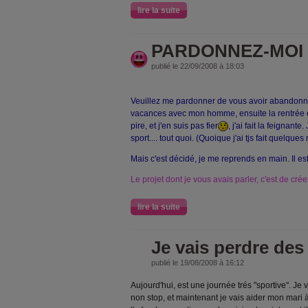
lire la suite
PARDONNEZ-MOI 
publié le 22/09/2008 à 18:03
Veuillez me pardonner de vous avoir abandonné 
vacances avec mon homme, ensuite la rentrée en
pire, et j'en suis pas fier
, j'ai fait la feignante
sport.... tout quoi. (Quoique j'ai tjs fait quelque
Mais c'est décidé, je me reprends en main. Il es
Le projet dont je vous avais parler, c'est de crée
lire la suite
Je vais perdre des c
publié le 19/08/2008 à 16:12
Aujourd'hui, est une journée trés "sportive". J
non stop, et maintenant je vais aider mon mari à