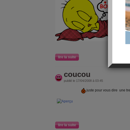
lire la suite
coucou
publié le 17/04/2008 à 03:45
juste pour vous dire une tr
lire la suite