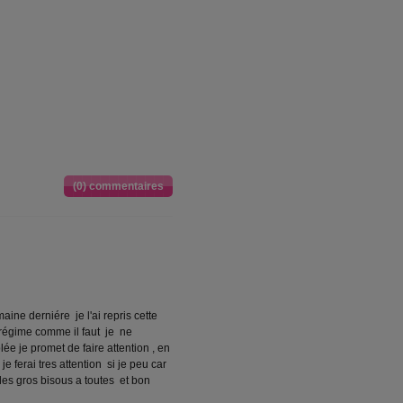
(0) commentaires
maine derniére je l'ai repris cette
 régime comme il faut je ne
ée je promet de faire attention , en
 ferai tres attention si je peu car
t des gros bisous a toutes et bon