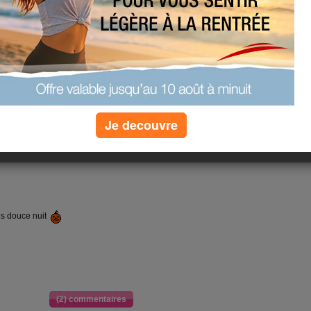
Je decouvre
(0) commentaires
es douce nuit
(2) commentaires