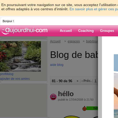
En poursuivant votre navigation sur ce site, vous acceptez l'utilisati
et offres adaptés à vos centres d'intérêt.
En savoir plus et gérer ces 
Bonjour !
Accueil
Coaching
Groupes
Accueil
>
espaces
>
babitou46
Blog de babitou
aide blog
profil
blog
ajouter de vos amies
81 - 90 de 96
«
‹ Préc.
1
2
3
4
5
héllo
publié le 17/04/2008 à 21:50
héllo