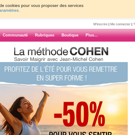
on de cookies pour vous proposer des services
paramètres.
M'inscrire
|
Me connecter
|
?
Communauté
Rubriques
Boutique
Plus...
46
6
7
8
9
10
Suiv. ›
»
ARCHIVES