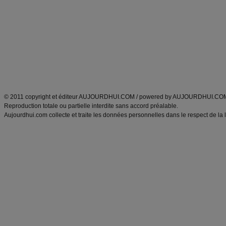
Minceur
Recette cuisine
exercices physiques
recette facile
produits minceur
Recette poulet
Tags
:
ventre plat
|
maigrir des fesses
|
abdominaux
|
régime américain
|
régime mayo
|
Découvrez aussi
:
exercices abdominaux
|
recette wok
|
ANXA Partenaires
:
Recette
de cuisine |
Recette cuisine
|
© 2011 copyright et éditeur AUJOURDHUI.COM / powered by AUJOURDHUI.CO
Reproduction totale ou partielle interdite sans accord préalable.
Aujourdhui.com collecte et traite les données personnelles dans le respect de la 