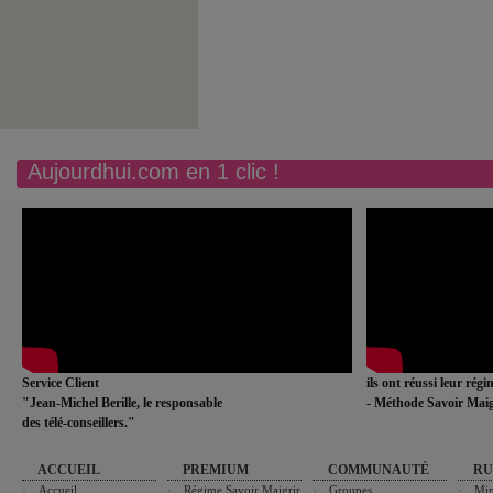
Aujourdhui.com en 1 clic !
Service Client
ils ont réussi leur rég
"Jean-Michel Berille, le responsable
- Méthode Savoir Maig
des télé-conseillers."
ACCUEIL
PREMIUM
COMMUNAUTÉ
RU
Accueil
Régime Savoir Maigrir
Groupes
Min