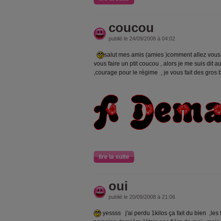
coucou
publié le 24/09/2008 à 04:02
salut mes amis (amies )comment allez vous h
vous faire un ptit coucou , alors je me suis dit 
,courage pour le régime , je vous fait des gro
lire la suite
oui
publié le 20/09/2008 à 21:06
yessss j'ai perdu 1kilos ça fait du bien ,les fil