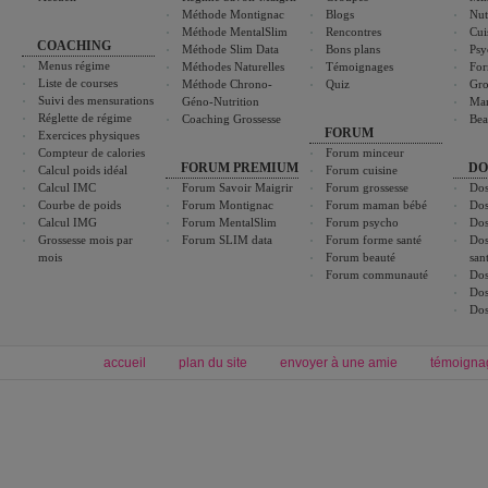
Méthode Montignac
Blogs
Nut
Méthode MentalSlim
Rencontres
Cui
COACHING
Méthode Slim Data
Bons plans
Psy
Menus régime
Méthodes Naturelles
Témoignages
For
Liste de courses
Méthode Chrono-
Quiz
Gro
Suivi des mensurations
Géno-Nutrition
Ma
Réglette de régime
Coaching Grossesse
Bea
FORUM
Exercices physiques
Compteur de calories
Forum minceur
FORUM PREMIUM
DO
Calcul poids idéal
Forum cuisine
Calcul IMC
Forum Savoir Maigrir
Forum grossesse
Dos
Courbe de poids
Forum Montignac
Forum maman bébé
Dos
Calcul IMG
Forum MentalSlim
Forum psycho
Dos
Grossesse mois par
Forum SLIM data
Forum forme santé
Dos
mois
Forum beauté
san
Forum communauté
Dos
Dos
Dos
accueil
plan du site
envoyer à une amie
témoigna
Forum minceur
Forum cuisine
Commencer un régime
boissons, vins et cocktails
Alimentation équilibrée et nutrition
astuces et bons plans