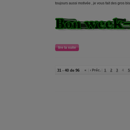
toujours aussi motivée , je vous fait des gros 
lire la suite
31 - 40 de 96
«
‹ Préc.
1
2
3
4
5