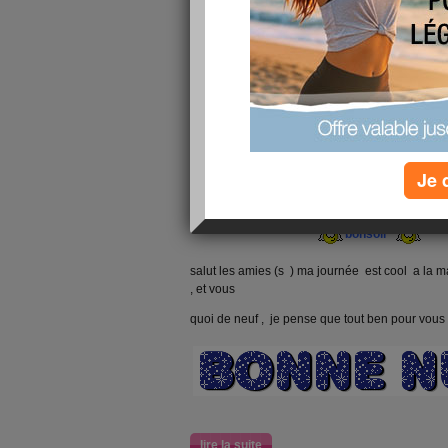
bon dimanche et une bonne semaine a +
lire la suite
héllo
Je 
publié le 24/09/2008 à 19:54
bonsoir
salut les amies (s ) ma journée est cool a la m
, et vous
quoi de neuf , je pense que tout ben pour vous 
lire la suite