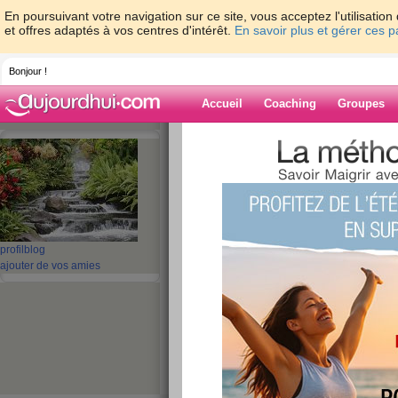
En poursuivant votre navigation sur ce site, vous acceptez l'utilisati
et offres adaptés à vos centres d'intérêt.
En savoir plus et gérer ces 
Bonjour !
Accueil
Coaching
Groupes
Accueil
>
espaces
>
babitou46
Blog de babitou
aide blog
profil
blog
ajouter de vos amies
31 - 40 de 96
«
‹ Préc.
1
2
3
4
5
coucou
publié le 27/09/2008 à 23:03
héllo comment allez vous , aujourd'hui jo
que les kilos sont pas facile a perdres enfin , 