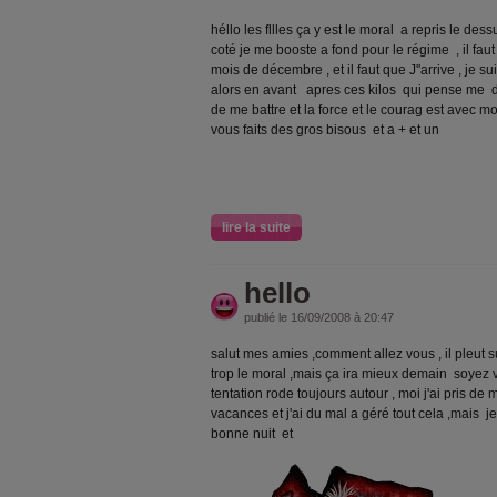
héllo les fllles ça y est le moral a repris le des
coté je me booste a fond pour le régime , il fau
mois de décembre , et il faut que J''arrive , je su
alors en avant apres ces kilos qui pense me dés
de me battre et la force et le courag est avec m
vous faits des gros bisous et a + et un
lire la suite
hello
publié le 16/09/2008 à 20:47
salut mes amies ,comment allez vous , il pleut su
trop le moral ,mais ça ira mieux demain soyez vi
tentation rode toujours autour , moi j'ai pris d
vacances et j'ai du mal a géré tout cela ,mais j
bonne nuit et