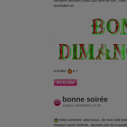
semaine derniére j'étais pas fiére de moi , mais 
souhaites un
,
a toutes
a +
lire la suite
bonne soirée
publié le 19/09/2008 à 23:38
héllo comment allez vous , de mon coté tout b
toujours aussi motivée , demain jour de la pes