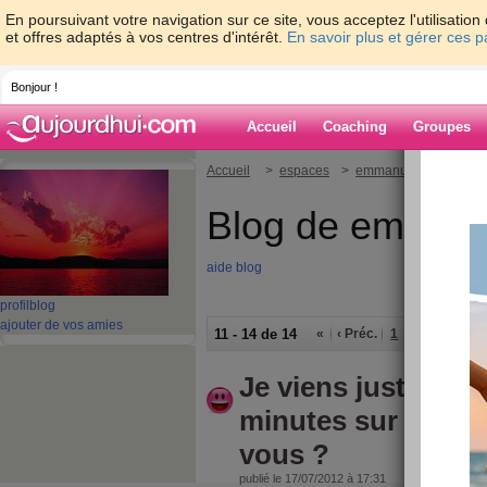
En poursuivant votre navigation sur ce site, vous acceptez l'utilisati
et offres adaptés à vos centres d'intérêt.
En savoir plus et gérer ces 
Bonjour !
Accueil
Coaching
Groupes
Accueil
>
espaces
>
emmanuelle85250
Blog de emman
aide blog
profil
blog
ajouter de vos amies
11 - 14 de 14
«
‹ Préc.
1
2
Suiv. ›
Je viens juste de m
minutes sur aujou
vous ?
publié le 17/07/2012 à 17:31