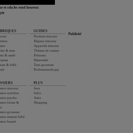
ime et cela les rend heureux
rir
BRIQUES
GUIDES
Publicité
ceur
Produits minceur
rition
Régime minceur
sine
Appareils minceur
cho & tests
Thèmes de cuisine
me & santé
Prénoms
ssesse
Maternités
man & bébé
Tests grossesse
uté
Professionnels psy
SSIERS
PLUS
siers minceur
Jeux
siers nutrition
Infos
siers psycho
Astro
siers forme &
Shopping
té
siers grossesse
siers maman bébé
siers beauté