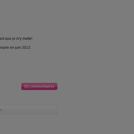
ant que je m'y mette!
 marie en juin 2013.
(5) commentaires
»