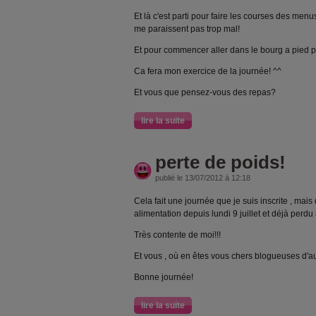
Et là c'est parti pour faire les courses des me
me paraissent pas trop mal!
Et pour commencer aller dans le bourg a pied po
Ca fera mon exercice de la journée! ^^
Et vous que pensez-vous des repas?
lire la suite
perte de poids!
publié le 13/07/2012 à 12:18
Cela fait une journée que je suis inscrite , mais
alimentation depuis lundi 9 juillet et déjà perdu 
Très contente de moi!!!
Et vous , où en êtes vous chers blogueuses d'
Bonne journée!
lire la suite