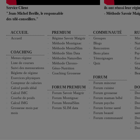
Service Client
ils ont réussi leur rég
"Jean-Michel Berille, le responsable
- Méthode Savoir Maig
des télé-conseillers."
ACCUEIL
PREMIUM
COMMUNAUTÉ
RU
Accueil
Régime Savoir Maigrir
Groupes
Min
Méthode Montignac
Blogs
Nut
Méthode MentalSlim
Rencontres
Cui
COACHING
Méthode Slim Data
Bons plans
Psy
Menus régime
Méthodes Naturelles
Témoignages
For
Liste de courses
Méthode Chrono-
Quiz
Gro
Suivi des mensurations
Géno-Nutrition
Ma
Réglette de régime
Coaching Grossesse
Bea
FORUM
Exercices physiques
Compteur de calories
Forum minceur
FORUM PREMIUM
DO
Calcul poids idéal
Forum cuisine
Calcul IMC
Forum Savoir Maigrir
Forum grossesse
Dos
Courbe de poids
Forum Montignac
Forum maman bébé
Dos
Calcul IMG
Forum MentalSlim
Forum psycho
Dos
Grossesse mois par
Forum SLIM data
Forum forme santé
Dos
mois
Forum beauté
san
Forum communauté
Dos
Dos
Dos