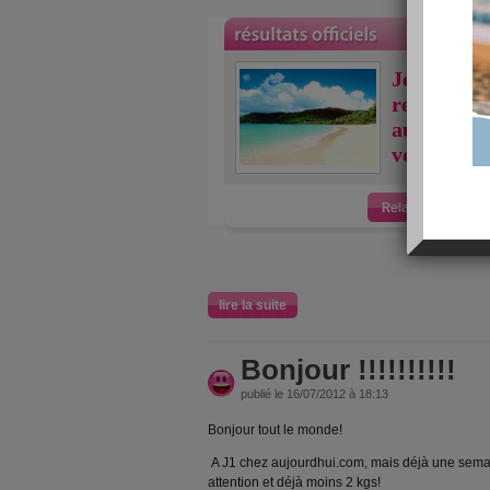
Je viens j
relaxer 2 
aujourdhu
vous ?
lire la suite
Bonjour !!!!!!!!!!
publié le 16/07/2012 à 18:13
Bonjour tout le monde!
A J1 chez aujourdhui.com, mais déjà une semai
attention et déjà moins 2 kgs!