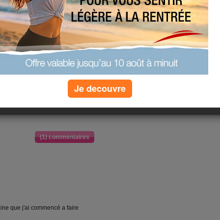
uste de me
minutes sur
i.com, et
Je decouvre
(1) commentaires
ne que j'ai commencé a faire