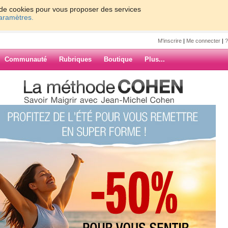
on de cookies pour vous proposer des services
paramètres.
M'inscrire
|
Me connecter
|
?
Communauté
Rubriques
Boutique
Plus...
uelle85250
»
e relaxer 2
rdhui.com, et
ARCHIVES