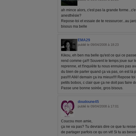
ah mince alors, c'est pas la grande forme...c'
anesthésie?
Repose-toi et essaie de te ressourcer...au jardi
bisous ma belle
EMA29
publié le 09/04/2008 à 18:23
Kikou, eh ben ma belle qu'est ce qui ce passe, 
rend comme ça!!! Souvent le temps joue sur le 
reprenne, et t'inquiète tu nous ennuies pas ave
du bien de parler quand ça va pas, on est là p
pas!!!! Allé! demain ça ira mieux!!!! Repose to
petits bobos, c clair que ça ne doit pas faire du
Passe une bonne soirée, gros bisous.
doudoune45
publié le 09/04/2008 à 17:01
Coucou mon amie,
ça ne va pas? Tu devrais dire ce que tu ressen
de partager parfois ce qu on vit! Si tu as beso