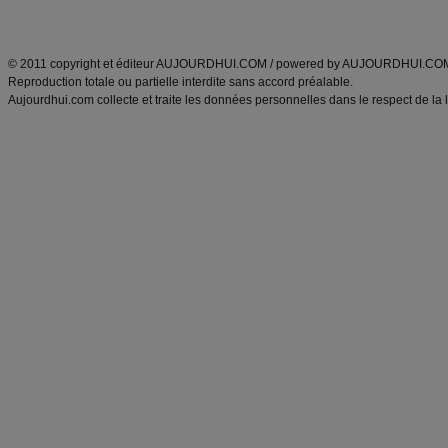
ANXA Partenaires
:
Recette
de cuisine |
Recette cuisine
|
© 2011 copyright et éditeur AUJOURDHUI.COM / powered by AUJOURDHUI.CO
Reproduction totale ou partielle interdite sans accord préalable.
Aujourdhui.com collecte et traite les données personnelles dans le respect de la 