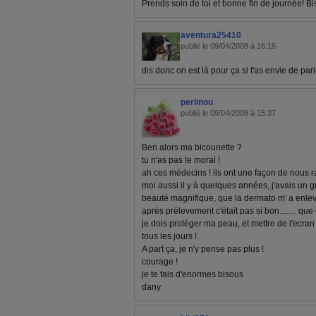
Prends soin de toi et bonne fin de journée! B
aventura25410
publié le 09/04/2008 à 16:15
dis donc on est là pour ça si t'as envie de parle
perlinou
publié le 09/04/2008 à 15:37
Ben alors ma bicounette ?
tu n'as pas le moral !
ah ces médecins ! ils ont une façon de nous r
moi aussi il y à quelques années, j'avais un g
beauté magnifique, que la dermato m' a enlev
aprés prélevement c'était pas si bon........ que ç
je dois protéger ma peau, et mettre de l'ecran 
tous les jours !
A part ça, je n'y pense pas plus !
courage !
je te fais d'enormes bisous
dany