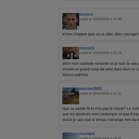
lauraco
publié le 10/04/2008 à 14:48
et ben j'espere que ca va aller, allez courage
miaou13
publié le 10/04/2008 à 02:24
allez mon isablelle remonte toi je suis la vas
envoie un grand coup de pied dans tous ce c
bisous patriicia
martine3883
publié le 09/04/2008 à 21:11
Que se passe t'il tu n'as pas le moral? Le con
que tes douleurs vont s'estomper et que tt ira
moral je sais que le temps n'arrange rien du 
maridjek
publié le 09/04/2008 à 18:28