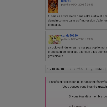
bibi971
publié le 09/04/2008 à 14:43
tu sais ca arrive d'etre dans cette état la et il
demain comme ca tu as l'impression d'aller u
bientot biz
candy50130
publié le 09/04/2008 à 13:37
ça doit venir du temps, je n'ai pas trop le mora
prend soin de toi et fais attention a tes points
gros bisous
1 - 10 de 18
«
‹ Préc.
1
2
Suiv. ›
L’accès et l’utilisation du forum sont réser
Vous pouvez vous
inscrire gratu
Si vous êtes déjà membre, co
votre pseudo :