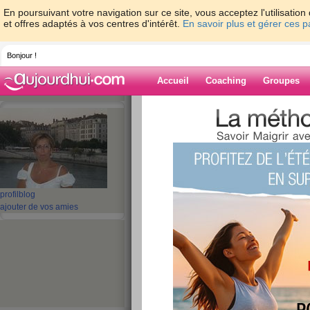
En poursuivant votre navigation sur ce site, vous acceptez l'utilisati
et offres adaptés à vos centres d'intérêt.
En savoir plus et gérer ces 
Bonjour !
Accueil
Coaching
Groupes
Accueil
>
espaces
>
bisafred
> Encore de la 
Blog de bisafre
aide blog
Encore de la pluie!!!
profil
blog
ajouter de vos amies
publié le 09/04/2008 à 10:15
Aujourd'hui, j'ai pas trop le moral.
Une douleur au niveau de ma petite intervent
"petite tumeur" et non des grain de beauté à 