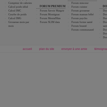
Compteur de calories
Forum minceur
FORUM PREMIUM
DO
Calcul poids idéal
Forum cuisine
Calcul IMC
Forum Savoir Maigrir
Forum grossesse
Dos
Courbe de poids
Forum Montignac
Forum maman bébé
Dos
Calcul IMG
Forum MentalSlim
Forum psycho
Dos
Grossesse mois par
Forum SLIM data
Forum forme santé
Dos
mois
Forum beauté
san
Forum communauté
Dos
Dos
Dos
accueil
plan du site
envoyer à une amie
témoigna
Forum minceur
Forum cuisine
Commencer un régime
boissons, vins et cocktails
Alimentation équilibrée et nutrition
astuces et bons plans
Minceur
Recette cuisine
exercices physiques
recette facile
produits minceur
Recette poulet
Tags
:
ventre plat
|
maigrir des fesses
|
abdominaux
|
régime américain
|
régime mayo
|
Découvrez aussi
:
exercices abdominaux
|
recette wok
|