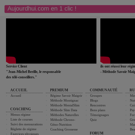
Aujourdhui.com en 1 clic !
Service Client
ils ont réussi leur rég
"Jean-Michel Berille, le responsable
- Méthode Savoir Maig
des télé-conseillers."
ACCUEIL
PREMIUM
COMMUNAUTÉ
RU
Accueil
Régime Savoir Maigrir
Groupes
Min
Méthode Montignac
Blogs
Nut
Méthode MentalSlim
Rencontres
Cui
COACHING
Méthode Slim Data
Bons plans
Psy
Menus régime
Méthodes Naturelles
Témoignages
For
Liste de courses
Méthode Chrono-
Quiz
Gro
Suivi des mensurations
Géno-Nutrition
Ma
Réglette de régime
Coaching Grossesse
Bea
FORUM
Exercices physiques