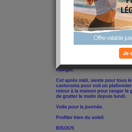
Malgré la rencontre avec les prof
été génial hier soir mmais je m'y at
Ce matin rendez vous chez l'orto
pour les résultats des 2 dents tou
de quad apparament pour le mome
Direction galerie marchande pour
on a posé le grande au collège ca
10h20.
Je 
Après carrefour pour les courses, j
travaille pas. On a tout rangé et l
manger.
Cet aprés midi, sieste pour tous 
castorama pour voit un plafonnier
retour à la maison pour ranger le 
de gratter le matin depuis lundi.
Voila pour la journée.
Profiter bien du soleil
BISOUS