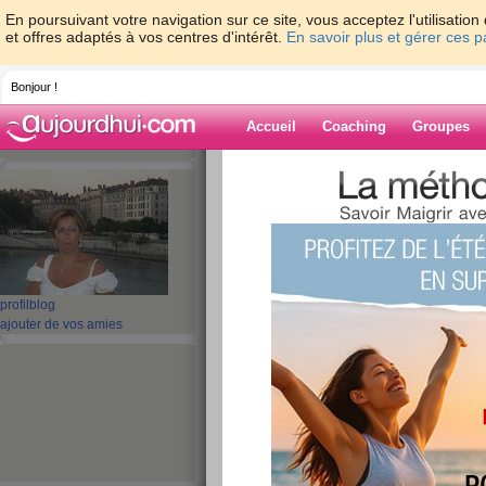
En poursuivant votre navigation sur ce site, vous acceptez l'utilisati
et offres adaptés à vos centres d'intérêt.
En savoir plus et gérer ces 
Bonjour !
Accueil
Coaching
Groupes
Accueil
>
espaces
>
bisafred
> Mercredi e
Blog de bisafre
aide blog
Mercredi ensolleill
profil
blog
ajouter de vos amies
publié le 13/02/2008 à 12:32
De très bonne humeur ce matin ca
samedi.