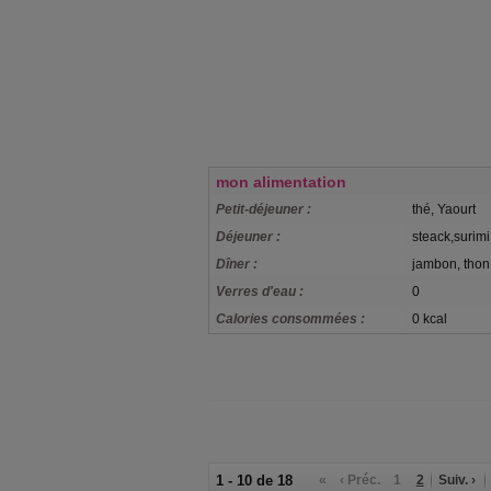
mon alimentation
Petit-déjeuner :
thé, Yaourt
Déjeuner :
steack,surim
Dîner :
jambon, thon
Verres d'eau :
0
Calories consommées :
0 kcal
1 - 10 de 18
«
‹ Préc.
1
2
Suiv. ›