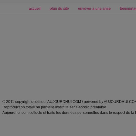
accueil
plan du site
envoyer à une amie
témoigna
Forum minceur
Forum cuisine
Commencer un régime
boissons, vins et cocktails
Alimentation équilibrée et nutrition
astuces et bons plans
Minceur
Recette cuisine
exercices physiques
recette facile
produits minceur
Recette poulet
Tags
:
ventre plat
|
maigrir des fesses
|
abdominaux
|
régime américain
|
régime mayo
|
Découvrez aussi
:
exercices abdominaux
|
recette wok
|
ANXA Partenaires
:
Recette
de cuisine |
Recette cuisine
|
© 2011 copyright et éditeur AUJOURDHUI.COM / powered by AUJOURDHUI.CO
Reproduction totale ou partielle interdite sans accord préalable.
Aujourdhui.com collecte et traite les données personnelles dans le respect de la 