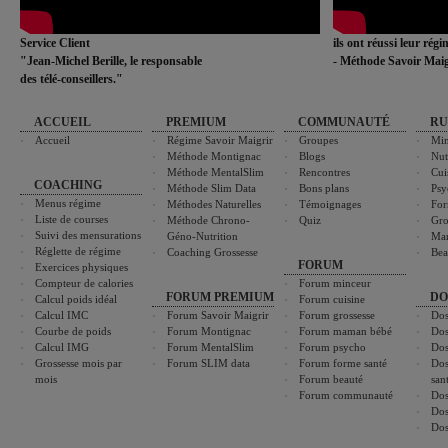
Service Client
ils ont réussi leur rég
"Jean-Michel Berille, le responsable
- Méthode Savoir Maig
des télé-conseillers."
ACCUEIL
PREMIUM
COMMUNAUTÉ
RU
Accueil
Régime Savoir Maigrir
Groupes
Min
Méthode Montignac
Blogs
Nut
Méthode MentalSlim
Rencontres
Cui
COACHING
Méthode Slim Data
Bons plans
Psy
Menus régime
Méthodes Naturelles
Témoignages
For
Liste de courses
Méthode Chrono-
Quiz
Gro
Suivi des mensurations
Géno-Nutrition
Ma
Réglette de régime
Coaching Grossesse
Bea
FORUM
Exercices physiques
Compteur de calories
Forum minceur
FORUM PREMIUM
DO
Calcul poids idéal
Forum cuisine
Calcul IMC
Forum Savoir Maigrir
Forum grossesse
Dos
Courbe de poids
Forum Montignac
Forum maman bébé
Dos
Calcul IMG
Forum MentalSlim
Forum psycho
Dos
Grossesse mois par
Forum SLIM data
Forum forme santé
Dos
mois
Forum beauté
san
Forum communauté
Dos
Dos
Dos