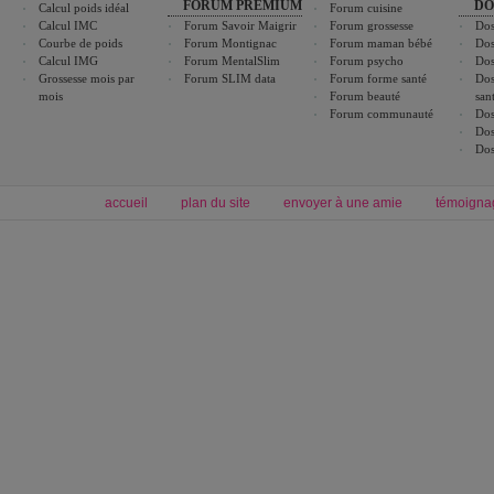
FORUM PREMIUM
DO
Calcul poids idéal
Forum cuisine
Calcul IMC
Forum Savoir Maigrir
Forum grossesse
Dos
Courbe de poids
Forum Montignac
Forum maman bébé
Dos
Calcul IMG
Forum MentalSlim
Forum psycho
Dos
Grossesse mois par
Forum SLIM data
Forum forme santé
Dos
mois
Forum beauté
san
Forum communauté
Dos
Dos
Dos
accueil
plan du site
envoyer à une amie
témoigna
Forum minceur
Forum cuisine
Commencer un régime
boissons, vins et cocktails
Alimentation équilibrée et nutrition
astuces et bons plans
Minceur
Recette cuisine
exercices physiques
recette facile
produits minceur
Recette poulet
Tags
:
ventre plat
|
maigrir des fesses
|
abdominaux
|
régime américain
|
régime mayo
|
Découvrez aussi
:
exercices abdominaux
|
recette wok
|