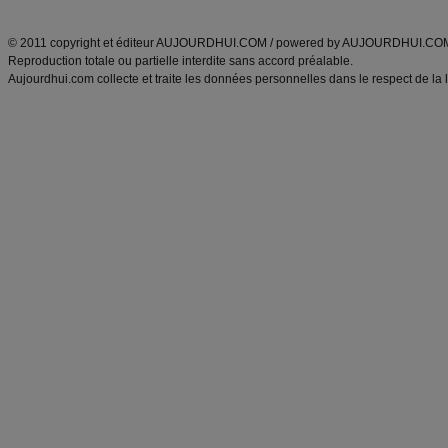
ANXA Partenaires
:
Recette
de cuisine |
Recette cuisine
|
© 2011 copyright et éditeur AUJOURDHUI.COM / powered by AUJOURDHUI.CO
Reproduction totale ou partielle interdite sans accord préalable.
Aujourdhui.com collecte et traite les données personnelles dans le respect de la 