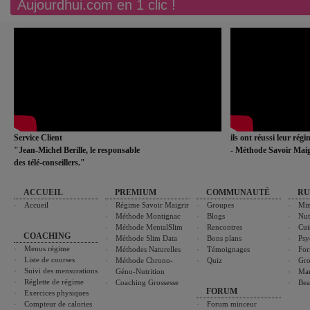
Aujourdhui.com en 1 clic !
Service Client
ils ont réussi leur rég
"Jean-Michel Berille, le responsable
- Méthode Savoir Maig
des télé-conseillers."
ACCUEIL
PREMIUM
COMMUNAUTÉ
RU
Accueil
Régime Savoir Maigrir
Groupes
Min
Méthode Montignac
Blogs
Nut
Méthode MentalSlim
Rencontres
Cui
COACHING
Méthode Slim Data
Bons plans
Psy
Menus régime
Méthodes Naturelles
Témoignages
For
Liste de courses
Méthode Chrono-
Quiz
Gro
Suivi des mensurations
Géno-Nutrition
Ma
Réglette de régime
Coaching Grossesse
Bea
FORUM
Exercices physiques
Compteur de calories
Forum minceur