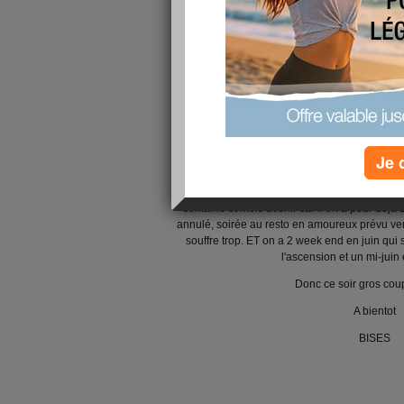
Mon mari a fait une très mauvais chute au b
c'est fait une énorme entorse et une fractu
heure à l'hopital il ne pouvait même p
A cause de la fracture il a été platré et il en 
son pied.
Alors, les jours avenir ne vont pas ête marrant e
je garde) en plus la semaine prochaine c'est la 
Je 
au collège et lycée, l'orientation de ma grande à
le mari et tous ce qui concerne la maison( course
vais faire. Si vous avez des tuyaux donner les 
semaine et mois avenir car il en a pour déjà 
annulé, soirée au resto en amoureux prévu ven
souffre trop. ET on a 2 week end en juin qui
l'ascension et un mi-juin e
Donc ce soir gros cou
A bientot
BISES