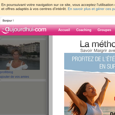
En poursuivant votre navigation sur ce site, vous acceptez l'utilisati
et offres adaptés à vos centres d'intérêt.
En savoir plus et gérer ces 
Bonjour !
Accueil
Coaching
Groupes
Accueil
>
espaces
>
bisafred
> BLUZZZZZZZZZZ.
Blog de bisafre
aide blog
BLUZZZZZZZZZZ..........
profil
blog
ajouter de vos amies
publié le 08/04/2011 à 00:40
Et oui, pas la forme depuis le début de sem
partout avec mon mari mais chacun de not
régime et à faire d
MAis aujourd'hui, un tuile nous est tombé de
qui c'est cas