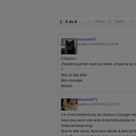
1 - 6 de 6
«
‹ Préc.
1
Suiv. ›
»
michelle67
publié le 11/06/2011 à 15:44
COucou !
J'espère que ton mari va mieux, et que tu as r
?
Moi, je fais aller.
Bon courage.
Bisous
jehanne971
publié le 22/04/2011 à 21:33
Ce n'est vraiment pas de chance.Courage ma b
peux pas avoir une aide à domicile,payée en 
t'aiderait beaucoup.
Que te dire sinon, tiens bon (facile à dire) et f