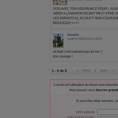
VOIS AVEC TON ASSURANCE POUR L AUXI
AIDER A LA MAISON DEJAET PEUT ETRE 
LES ENFANTS A L ECOLE?? BON COURAGE
BIZOUZZZZ+++++
Nanase
publié le 08/04/2011 à 09:55
ah flute c'est vraiment pas de bol :(
bon courage !
1 - 6 de 6
«
‹ Préc.
1
Suiv. ›
»
L’accès et l’utilisation du forum sont réser
Vous pouvez vous
inscrire gratu
Si vous êtes déjà membre, co
votre pseudo :
votre mot de passe :