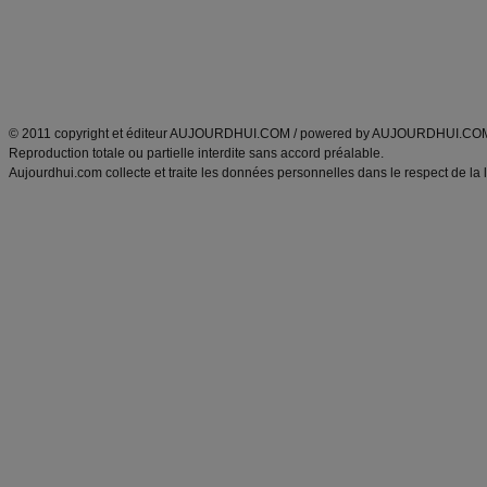
Tags
:
ventre plat
|
maigrir des fesses
|
abdominaux
|
régime américain
|
régime mayo
|
Découvrez aussi
:
exercices abdominaux
|
recette wok
|
ANXA Partenaires
:
Recette
de cuisine |
Recette cuisine
|
© 2011 copyright et éditeur AUJOURDHUI.COM / powered by AUJOURDHUI.CO
Reproduction totale ou partielle interdite sans accord préalable.
Aujourdhui.com collecte et traite les données personnelles dans le respect de la 