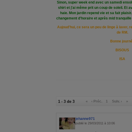
Sinon, super week end avec un samedi ensolle
shirt et j'ai même prit un coup de soleil. Et a
haie. Mon jardin repend vie et sa fait plaisi
changement d'horaire et après mid tranquille 
Aujoud'hui, ce sera un peu de linge à laver, 
de RM.
Bonne journ
BISOUS
ISA
1 - 3 de 3
«
‹ Préc.
1
Suiv. ›
»
jehanne971
publié le 29/03/2011 à 10:06