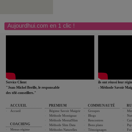
Aujourdhui.com en 1 clic !
Service Client
ils ont réussi leur rég
"Jean-Michel Berille, le responsable
- Méthode Savoir Maig
des télé-conseillers."
ACCUEIL
PREMIUM
COMMUNAUTÉ
RU
Accueil
Régime Savoir Maigrir
Groupes
Min
Méthode Montignac
Blogs
Nut
Méthode MentalSlim
Rencontres
Cui
COACHING
Méthode Slim Data
Bons plans
Psy
Menus régime
Méthodes Naturelles
Témoignages
For