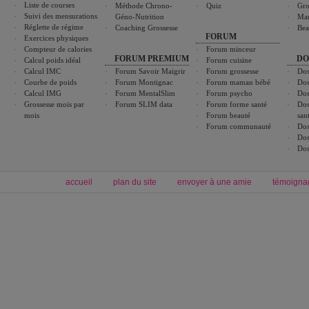
Liste de courses
Méthode Chrono-
Quiz
Gro
Suivi des mensurations
Géno-Nutrition
Ma
Réglette de régime
Coaching Grossesse
Bea
FORUM
Exercices physiques
Compteur de calories
Forum minceur
FORUM PREMIUM
DO
Calcul poids idéal
Forum cuisine
Calcul IMC
Forum Savoir Maigrir
Forum grossesse
Dos
Courbe de poids
Forum Montignac
Forum maman bébé
Dos
Calcul IMG
Forum MentalSlim
Forum psycho
Dos
Grossesse mois par
Forum SLIM data
Forum forme santé
Dos
mois
Forum beauté
san
Forum communauté
Dos
Dos
Dos
accueil
plan du site
envoyer à une amie
témoigna
Forum minceur
Forum cuisine
Commencer un régime
boissons, vins et cocktails
Alimentation équilibrée et nutrition
astuces et bons plans
Minceur
Recette cuisine
exercices physiques
recette facile
produits minceur
Recette poulet