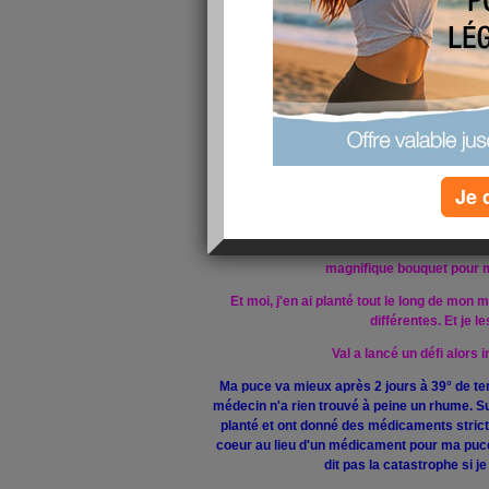
Je 
LA ROSE
Mon grand père en avait planté dans son jardin
magnifique bouquet pour 
Et moi, j'en ai planté tout le long de mon
différentes. Et je l
Val a lancé un défi alors 
Ma puce va mieux après 2 jours à 39° de tem
médecin n'a rien trouvé à peine un rhume. Su
planté et ont donné des médicaments strict
coeur au lieu d'un médicament pour ma puce 
dit pas la catastrophe si je