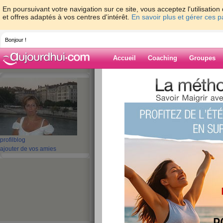
En poursuivant votre navigation sur ce site, vous acceptez l'utilisati
et offres adaptés à vos centres d'intérêt.
En savoir plus et gérer ces 
Bonjour !
Accueil
Coaching
Groupes
Accueil
>
espaces
>
bisafred
> MA FLEUR 
Blog de bisafre
aide blog
MA FLEUR PREFERE
profil
blog
ajouter de vos amies
publié le 28/03/2011 à 09:22