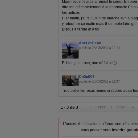
Magnifique fleur,cela réjouit le coeur..Eh bien
dire ton mécontetement à la pharmacie.C'est
les notices.
Hier matin, j'ai fait 3/4 h de marche sur la pl
y retourner ce matin mais il ssemble faire gris
Bisous à ta fille et à toi
AneLorDabo
publié le 28/03/2011 à 12:41
Et bien jolie rose, bon défi à toi:))
Ch0u007
publié le 28/03/2011 à 11:37
Trop belle les rosas meme si j'adore aussi les 
1 - 3 de 3
«
‹ Préc.
1
Suiv. ›
»
L’accès et l’utilisation du forum sont réser
Vous pouvez vous
inscrire gratu